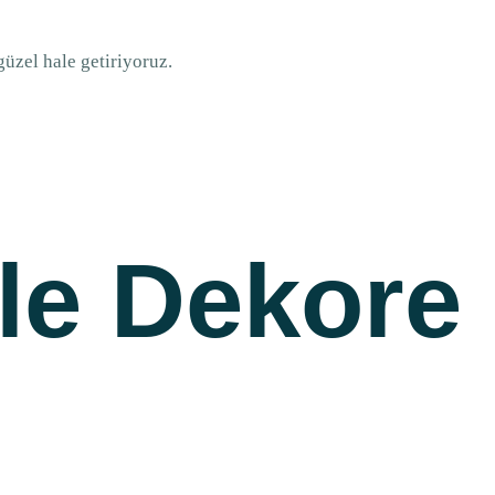
üzel hale getiriyoruz.
zle Dekore