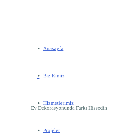
Anasayfa
Biz Kimiz
Hizmetlerimiz
Ev Dekorasyonunda Farkı Hissedin
Projeler