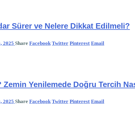
r Sürer ve Nelere Dikkat Edilmeli?
3, 2025
Share
Facebook
Twitter
Pinterest
Email
 Zemin Yenilemede Doğru Tercih Nası
3, 2025
Share
Facebook
Twitter
Pinterest
Email