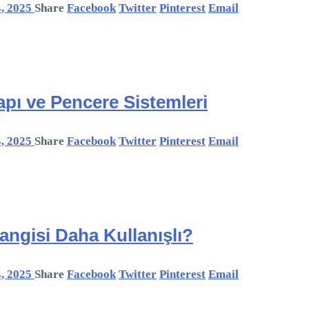
4, 2025
Share
Facebook
Twitter
Pinterest
Email
apı ve Pencere Sistemleri
4, 2025
Share
Facebook
Twitter
Pinterest
Email
ngisi Daha Kullanışlı?
4, 2025
Share
Facebook
Twitter
Pinterest
Email