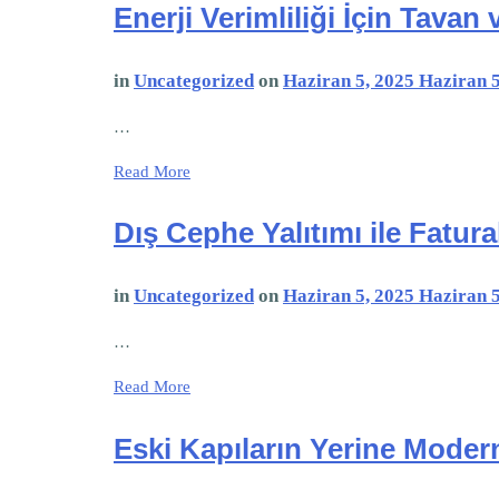
Enerji Verimliliği İçin Tavan 
in
Uncategorized
on
Haziran 5, 2025
Haziran 
…
Read More
Dış Cephe Yalıtımı ile Fatur
in
Uncategorized
on
Haziran 5, 2025
Haziran 
…
Read More
Eski Kapıların Yerine Moder