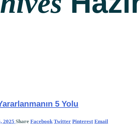
Hazi
hives
 Yararlanmanın 5 Yolu
6, 2025
Share
Facebook
Twitter
Pinterest
Email