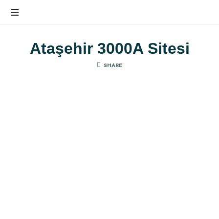
Ev
Dekorasyonunda
Ataşehir 3000A Sitesi
Farkı
Hissedin
SHARE