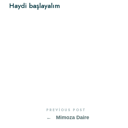
H
a
y
d
i
b
a
ş
l
a
y
a
l
ı
m
PREVIOUS POST
←
Mimoza Daire