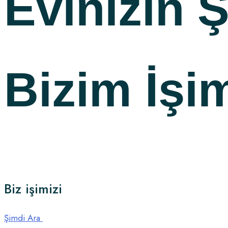
Evinizin Ş
Bizim İşi
Biz işimizi
Şimdi Ara