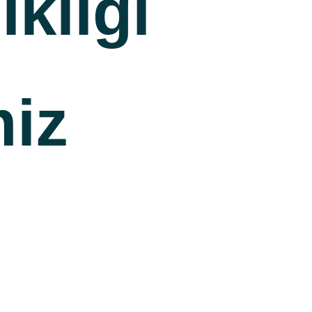
ıklığı
miz