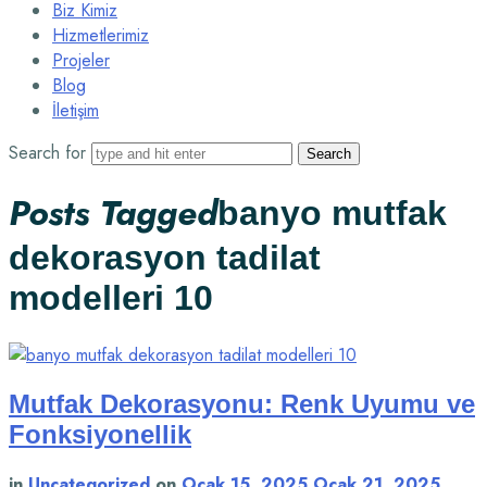
Biz Kimiz
Hizmetlerimiz
Projeler
Blog
İletişim
Search for
Posts Tagged
banyo mutfak
dekorasyon tadilat
modelleri 10
Mutfak Dekorasyonu: Renk Uyumu ve
Fonksiyonellik
in
Uncategorized
on
Ocak 15, 2025
Ocak 21, 2025