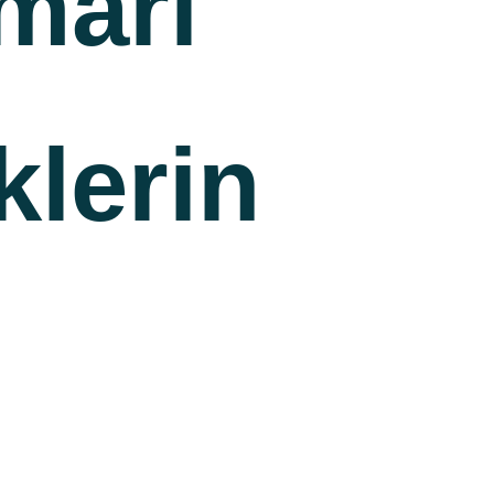
mari
klerin