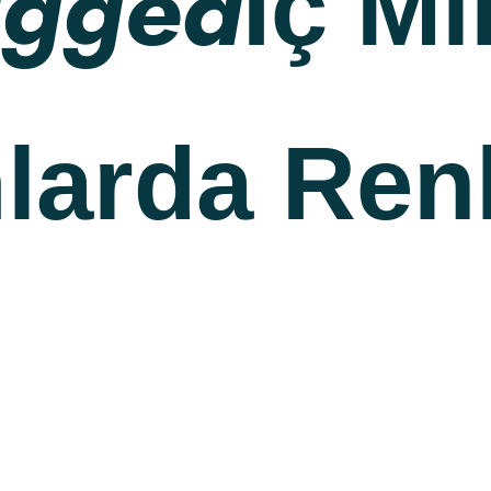
agged
İç Mi
larda Ren