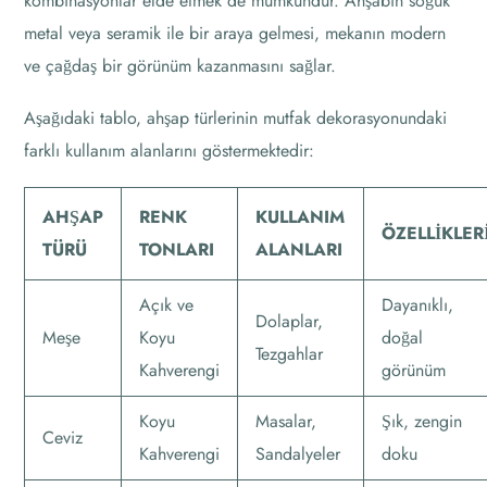
kombinasyonlar elde etmek de mümkündür. Ahşabın soğuk
metal veya seramik ile bir araya gelmesi, mekanın modern
ve çağdaş bir görünüm kazanmasını sağlar.
Aşağıdaki tablo, ahşap türlerinin mutfak dekorasyonundaki
farklı kullanım alanlarını göstermektedir:
AHŞAP
RENK
KULLANIM
ÖZELLIKLER
TÜRÜ
TONLARI
ALANLARI
Açık ve
Dayanıklı,
Dolaplar,
Meşe
Koyu
doğal
Tezgahlar
Kahverengi
görünüm
Koyu
Masalar,
Şık, zengin
Ceviz
Kahverengi
Sandalyeler
doku