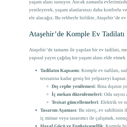
yaşam alanı sunuyor. Ancak zamanla evlerimizde 
yenileyerek, yaşam alanlarınızı daha konforlu ve
ele alacağız. Bu rehberle birlikte, Ataşehir’de e
Ataşehir’de Komple Ev Tadilatı
Ataşehir’de tamamı ile yapılan bir ev tadilatı, 
yapısal yayın çağdaş bir yaşam alanı elde etmek ü
Tadilatın Kapsamı
: Komple ev tadilatı, sa
tesisatına kadar geniş bir yelpazeyi kapsar.
Dış cephe yenilemesi
: Bina dışının y
İç mekan düzenlemeleri
: Oda sayısı 
Tesisat güncellemeleri
: Elektrik ve s
Tasarım Aşaması
: Bu süreç, ev sahibinin 
iç mimar veya tasarımcı ile çalışmak, sonu
Hayal Gücü ve Fonksiyonellik
: Komple bir