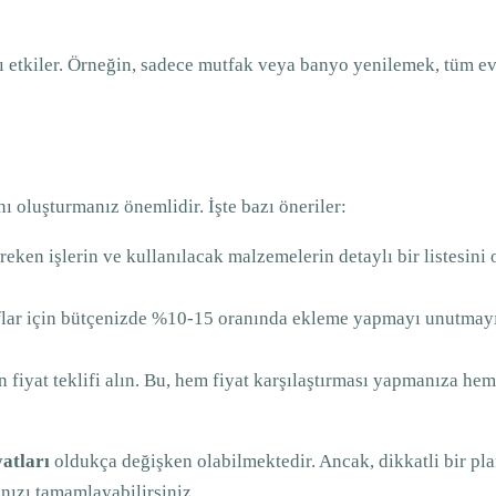
arı etkiler. Örneğin, sadece mutfak veya banyo yenilemek, tüm 
anı oluşturmanız önemlidir. İşte bazı öneriler:
reken işlerin ve kullanılacak malzemelerin detaylı bir listesini
ar için bütçenizde %10-15 oranında ekleme yapmayı unutmayın.
an fiyat teklifi alın. Bu, hem fiyat karşılaştırması yapmanıza
yatları
oldukça değişken olabilmektedir. Ancak, dikkatli bir pla
ınızı tamamlayabilirsiniz.