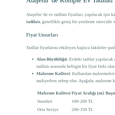
Ataşehir’de Komple Ev Tadilatı 
Ataşehir’de ev tadilatı fiyatları, yapılacak işin
tadilatı
, genellikle geniş bir yenileme sürecidir 
Fiyat Unsurları
Tadilat fiyatlarını etkileyen başlıca faktörler şun
Alan Büyüklüğü
: Evdeki tadilat yapılacak 
tadilatı arasında belirgin bir fiyat farkı olac
Malzeme Kalitesi
: Kullanılan malzemeleri
maliyetlere sebep olur. Aşağıda, malzeme kal
Malzeme Kalitesi
Fiyat Aralığı (m2 Başı
Standart
100-200 TL
Orta Seviye
200-350 TL