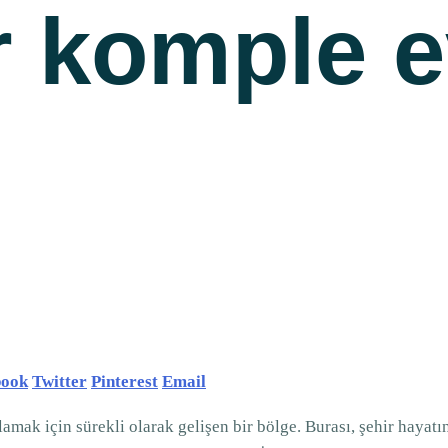
r komple 
book
Twitter
Pinterest
Email
mak için sürekli olarak gelişen bir bölge. Burası, şehir hayatın