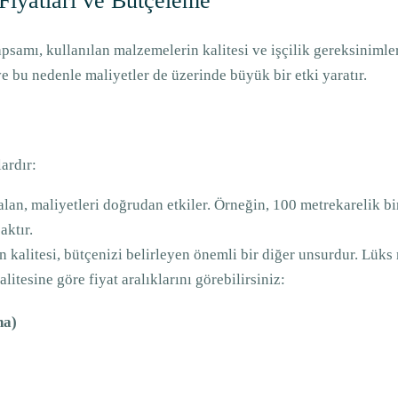
Fiyatları ve Bütçeleme
 kapsamı, kullanılan malzemelerin kalitesi ve işçilik gereksiniml
ve bu nedenle maliyetler de üzerinde büyük bir etki yaratır.
lardır:
alan, maliyetleri doğrudan etkiler. Örneğin, 100 metrekarelik bir
aktır.
n kalitesi, bütçenizi belirleyen önemli bir diğer unsurdur. Lük
itesine göre fiyat aralıklarını görebilirsiniz:
na)