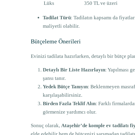
Lüks
350 TL ve üzeri
Tadilat Türü
: Tadilatın kapsamı da fiyatl
maliyetli olabilir.
Bütçeleme Önerileri
Evinizi tadilata hazırlarken, detaylı bir bütçe pl
Detaylı Bir Liste Hazırlayın
: Yapılması ge
şansı tanır.
Yedek Bütçe Tanıyın
: Beklenmeyen masrafl
karşılaşabilirsiniz.
Birden Fazla Teklif Alın
: Farklı firmalard
görmenize yardımcı olur.
Sonuç olarak,
Ataşehir’de komple ev tadilatı fi
elde edebilir hem de bütçenizi sarsmadan tadilat