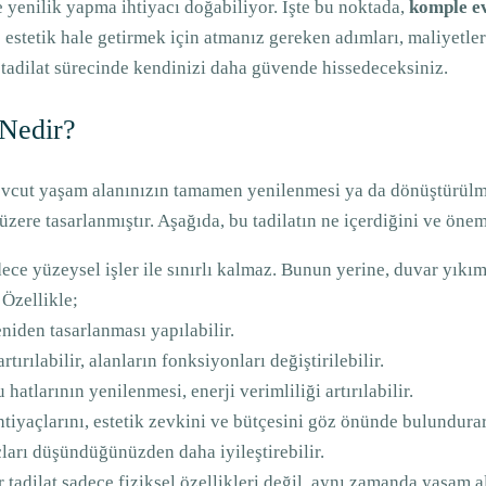
yenilik yapma ihtiyacı doğabiliyor. İşte bu noktada,
komple ev
 estetik hale getirmek için atmanız gereken adımları, maliyetle
v tadilat sürecinde kendinizi daha güvende hissedeceksiniz.
 Nedir?
mevcut yaşam alanınızın tamamen yenilenmesi ya da dönüştürülmes
zere tasarlanmıştır. Aşağıda, bu tadilatın ne içerdiğini ve öneml
dece yüzeysel işler ile sınırlı kalmaz. Bunun yerine, duvar yıkı
 Özellikle;
eniden tasarlanması yapılabilir.
artırılabilir, alanların fonksiyonları değiştirilebilir.
u hatlarının yenilenmesi, enerji verimliliği artırılabilir.
ihtiyaçlarını, estetik zevkini ve bütçesini göz önünde bulundurar
çları düşündüğünüzden daha iyileştirebilir.
 tadilat sadece fiziksel özellikleri değil, aynı zamanda yaşam al