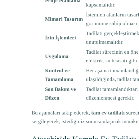
Proje Planlama
kapsamalıdır.
İstenilen alanların tasa
Mimari Tasarım
görünüme sahip olması g
Tadilatı gerçekleştirmek
İzin İşlemleri
unutulmamalıdır.
Tadilat sürecinin en öne
Uygulama
elektrik, su tesisatı gibi
Kontrol ve
Her aşama tamamlandığın
Tamamlama
ulaşıldığında, tadilat t
Son Bakım ve
Tadilat tamamlandıktan s
Düzen
düzenlenmesi gerekir.
Bu aşamaları takip ederek,
tam ev tadilatı
süreci
sergileyerek, istediğiniz sonuca ulaşmak mümkü