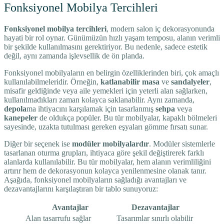
Fonksiyonel Mobilya Tercihleri
Fonksiyonel mobilya tercihleri
, modern salon iç dekorasyonunda
hayati bir rol oynar. Günümüzün hızlı yaşam temposu, alanın verimli
bir şekilde kullanılmasını gerektiriyor. Bu nedenle, sadece estetik
değil, aynı zamanda işlevsellik de ön planda.
Fonksiyonel mobilyaların en belirgin özelliklerinden biri, çok amaçlı
kullanılabilmeleridir. Örneğin,
katlanabilir masa
ve
sandalyeler
,
misafir geldiğinde veya aile yemekleri için yeterli alan sağlarken,
kullanılmadıkları zaman kolayca saklanabilir. Aynı zamanda,
depola
ma ihtiyacını karşılamak için tasarlanmış
sehpa
veya
kanepeler
de oldukça popüler. Bu tür mobilyalar, kapaklı bölmeleri
sayesinde, uzakta tutulması gereken eşyaları gömme fırsatı sunar.
Diğer bir seçenek ise
modüler mobilyalardır
. Modüler sistemlerle
tasarlanan oturma grupları, ihtiyaca göre şekil değiştirerek farklı
alanlarda kullanılabilir. Bu tür mobilyalar, hem alanın verimliliğini
artırır hem de dekorasyonun kolayca yenilenmesine olanak tanır.
Aşağıda, fonksiyonel mobilyaların sağladığı avantajları ve
dezavantajlarını karşılaştıran bir tablo sunuyoruz:
Avantajlar
Dezavantajlar
Alan tasarrufu sağlar
Tasarımlar sınırlı olabilir