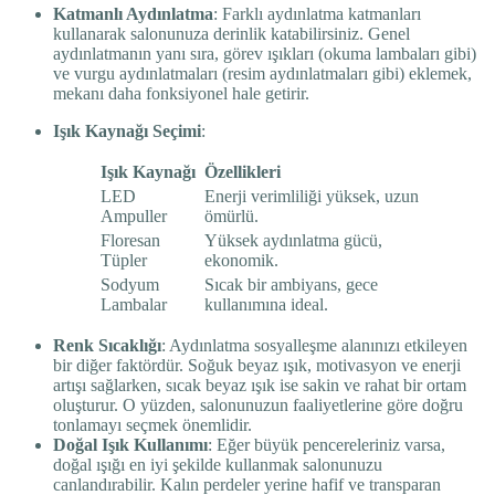
Katmanlı Aydınlatma
: Farklı aydınlatma katmanları
kullanarak salonunuza derinlik katabilirsiniz. Genel
aydınlatmanın yanı sıra, görev ışıkları (okuma lambaları gibi)
ve vurgu aydınlatmaları (resim aydınlatmaları gibi) eklemek,
mekanı daha fonksiyonel hale getirir.
Işık Kaynağı Seçimi
:
Işık Kaynağı
Özellikleri
LED
Enerji verimliliği yüksek, uzun
Ampuller
ömürlü.
Floresan
Yüksek aydınlatma gücü,
Tüpler
ekonomik.
Sodyum
Sıcak bir ambiyans, gece
Lambalar
kullanımına ideal.
Renk Sıcaklığı
: Aydınlatma sosyalleşme alanınızı etkileyen
bir diğer faktördür. Soğuk beyaz ışık, motivasyon ve enerji
artışı sağlarken, sıcak beyaz ışık ise sakin ve rahat bir ortam
oluşturur. O yüzden, salonunuzun faaliyetlerine göre doğru
tonlamayı seçmek önemlidir.
Doğal Işık Kullanımı
: Eğer büyük pencereleriniz varsa,
doğal ışığı en iyi şekilde kullanmak salonunuzu
canlandırabilir. Kalın perdeler yerine hafif ve transparan