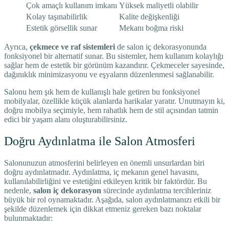
Çok amaçlı kullanım imkanı
Yüksek maliyetli olabilir
Kolay taşınabilirlik
Kalite değişkenliği
Estetik görsellik sunar
Mekanı boğma riski
Ayrıca,
çekmece ve raf sistemleri
de salon iç dekorasyonunda
fonksiyonel bir alternatif sunar. Bu sistemler, hem kullanım kolaylığı
sağlar hem de estetik bir görünüm kazandırır. Çekmeceler sayesinde,
dağınıklık minimizasyonu ve eşyaların düzenlenmesi sağlanabilir.
Salonu hem şık hem de kullanışlı hale getiren bu fonksiyonel
mobilyalar, özellikle küçük alanlarda harikalar yaratır. Unutmayın ki,
doğru mobilya seçimiyle, hem rahatlık hem de stil açısından tatmin
edici bir yaşam alanı oluşturabilirsiniz.
Doğru Aydınlatma ile Salon Atmosferi
Salonunuzun atmosferini belirleyen en önemli unsurlardan biri
doğru aydınlatmadır. Aydınlatma, iç mekanın genel havasını,
kullanılabilirliğini ve estetiğini etkileyen kritik bir faktördür. Bu
nedenle,
salon iç dekorasyon
sürecinde aydınlatma tercihleriniz
büyük bir rol oynamaktadır. Aşağıda, salon aydınlatmanızı etkili bir
şekilde düzenlemek için dikkat etmeniz gereken bazı noktalar
bulunmaktadır: