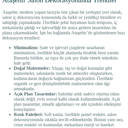
Ataşehir, modern yaşam tarzıyla öne çıkan bir yerleşim yeri olarak,
salon iç dekorasyonu konusunda da farklı ve yenilikçi trendlere ev
sahipliği yapmaktadır. Özellikle şehir hayatının hızlı temposu, iç
mekanlarda şıklığı ve işlevselliği bir araya getiren tasarımları ön
plana çıkarmaktadır. İşte bu bağlamda Ataşehir’de gözlemlenen bazı
dekorasyon trendleri:
Minimalizm:
Sade ve işlevsel çizgilerle tasarlanan
minimalizm, özellikle küçük alanlarda ferahlık hissi yaratır.
Bununla birlikte, az eşya ile çok şey ifade etmek mümkün
hale gelir.
Doğal Malzemeler:
Ahşap, taş ve doğal kumaşlar gibi
malzemeler, salonlarda rustik bir atmosfer oluştururken,
kullanıcıların doğayla bağlantısını güçlendirir. Özellikle
organik ve geri dönüştürülebilir malzemelere olan ilgi
artmaktadır.
Açık Plan Tasarımlar:
Salonlar artık sadece oturma odası
olarak değil, evin sosyal kalbi olarak kullanılmaktadır. Açık
plan tasarımlar, misafir ağırlamayı ve aile içindeki etkileşimi
kolaylaştırır.
Renk Paletleri:
Soft tonlar, özellikle pastel renkler, salon
dekorasyonunda sıklıkla tercih edilmektedir. Bunun yanı sıra,
cesur renkler ve kontrastlar, mekanlara enerji ve hareket