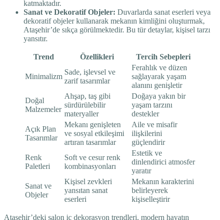
katmaktadır.
Sanat ve Dekoratif Objeler:
Duvarlarda sanat eserleri veya
dekoratif objeler kullanarak mekanın kimliğini oluşturmak,
Ataşehir’de sıkça görülmektedir. Bu tür detaylar, kişisel tarzı
yansıtır.
Trend
Özellikleri
Tercih Sebepleri
Ferahlık ve düzen
Sade, işlevsel ve
Minimalizm
sağlayarak yaşam
zarif tasarımlar
alanını genişletir
Ahşap, taş gibi
Doğaya yakın bir
Doğal
sürdürülebilir
yaşam tarzını
Malzemeler
materyaller
destekler
Mekanı genişleten
Aile ve misafir
Açık Plan
ve sosyal etkileşimi
ilişkilerini
Tasarımlar
artıran tasarımlar
güçlendirir
Estetik ve
Renk
Soft ve cesur renk
dinlendirici atmosfer
Paletleri
kombinasyonları
yaratır
Kişisel zevkleri
Mekanın karakterini
Sanat ve
yansıtan sanat
belirleyerek
Objeler
eserleri
kişiselleştirir
Ataşehir’deki salon iç dekorasyon trendleri, modern hayatın