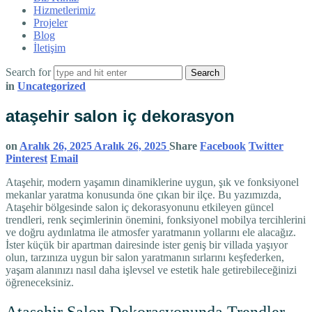
Hizmetlerimiz
Projeler
Blog
İletişim
Search for
in
Uncategorized
ataşehir salon iç dekorasyon
on
Aralık 26, 2025
Aralık 26, 2025
Share
Facebook
Twitter
Pinterest
Email
Ataşehir, modern yaşamın dinamiklerine uygun, şık ve fonksiyonel
mekanlar yaratma konusunda öne çıkan bir ilçe. Bu yazımızda,
Ataşehir bölgesinde salon iç dekorasyonunu etkileyen güncel
trendleri, renk seçimlerinin önemini, fonksiyonel mobilya tercihlerini
ve doğru aydınlatma ile atmosfer yaratmanın yollarını ele alacağız.
İster küçük bir apartman dairesinde ister geniş bir villada yaşıyor
olun, tarzınıza uygun bir salon yaratmanın sırlarını keşfederken,
yaşam alanınızı nasıl daha işlevsel ve estetik hale getirebileceğinizi
öğreneceksiniz.
Ataşehir Salon Dekorasyonunda Trendler