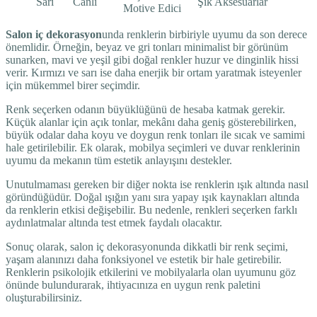
Sarı
Canlı
Şık Aksesuarlar
Motive Edici
Salon iç dekorasyon
unda renklerin birbiriyle uyumu da son derece
önemlidir. Örneğin, beyaz ve gri tonları minimalist bir görünüm
sunarken, mavi ve yeşil gibi doğal renkler huzur ve dinginlik hissi
verir. Kırmızı ve sarı ise daha enerjik bir ortam yaratmak isteyenler
için mükemmel birer seçimdir.
Renk seçerken odanın büyüklüğünü de hesaba katmak gerekir.
Küçük alanlar için açık tonlar, mekânı daha geniş gösterebilirken,
büyük odalar daha koyu ve doygun renk tonları ile sıcak ve samimi
hale getirilebilir. Ek olarak, mobilya seçimleri ve duvar renklerinin
uyumu da mekanın tüm estetik anlayışını destekler.
Unutulmaması gereken bir diğer nokta ise renklerin ışık altında nasıl
göründüğüdür. Doğal ışığın yanı sıra yapay ışık kaynakları altında
da renklerin etkisi değişebilir. Bu nedenle, renkleri seçerken farklı
aydınlatmalar altında test etmek faydalı olacaktır.
Sonuç olarak, salon iç dekorasyonunda dikkatli bir renk seçimi,
yaşam alanınızı daha fonksiyonel ve estetik bir hale getirebilir.
Renklerin psikolojik etkilerini ve mobilyalarla olan uyumunu göz
önünde bulundurarak, ihtiyacınıza en uygun renk paletini
oluşturabilirsiniz.