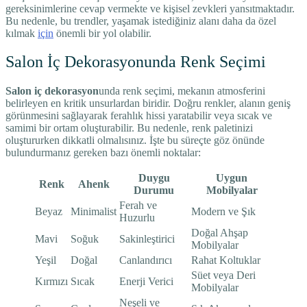
gereksinimlerine cevap vermekte ve kişisel zevkleri yansıtmaktadır.
Bu nedenle, bu trendler, yaşamak istediğiniz alanı daha da özel
kılmak
için
önemli bir yol olabilir.
Salon İç Dekorasyonunda Renk Seçimi
Salon iç dekorasyon
unda renk seçimi, mekanın atmosferini
belirleyen en kritik unsurlardan biridir. Doğru renkler, alanın geniş
görünmesini sağlayarak ferahlık hissi yaratabilir veya sıcak ve
samimi bir ortam oluşturabilir. Bu nedenle, renk paletinizi
oluştururken dikkatli olmalısınız. İşte bu süreçte göz önünde
bulundurmanız gereken bazı önemli noktalar:
Duygu
Uygun
Renk
Ahenk
Durumu
Mobilyalar
Ferah ve
Beyaz
Minimalist
Modern ve Şık
Huzurlu
Doğal Ahşap
Mavi
Soğuk
Sakinleştirici
Mobilyalar
Yeşil
Doğal
Canlandırıcı
Rahat Koltuklar
Süet veya Deri
Kırmızı
Sıcak
Enerji Verici
Mobilyalar
Neşeli ve