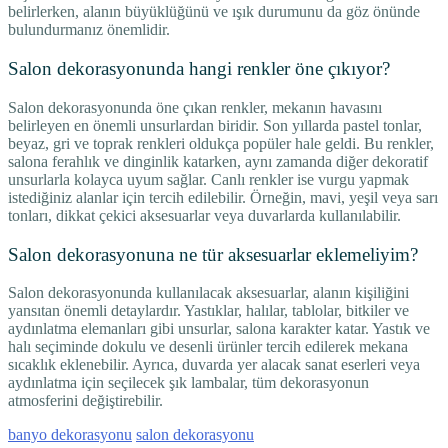
belirlerken, alanın büyüklüğünü ve ışık durumunu da göz önünde
bulundurmanız önemlidir.
Salon dekorasyonunda hangi renkler öne çıkıyor?
Salon dekorasyonunda öne çıkan renkler, mekanın havasını
belirleyen en önemli unsurlardan biridir. Son yıllarda pastel tonlar,
beyaz, gri ve toprak renkleri oldukça popüler hale geldi. Bu renkler,
salona ferahlık ve dinginlik katarken, aynı zamanda diğer dekoratif
unsurlarla kolayca uyum sağlar. Canlı renkler ise vurgu yapmak
istediğiniz alanlar için tercih edilebilir. Örneğin, mavi, yeşil veya sarı
tonları, dikkat çekici aksesuarlar veya duvarlarda kullanılabilir.
Salon dekorasyonuna ne tür aksesuarlar eklemeliyim?
Salon dekorasyonunda kullanılacak aksesuarlar, alanın kişiliğini
yansıtan önemli detaylardır. Yastıklar, halılar, tablolar, bitkiler ve
aydınlatma elemanları gibi unsurlar, salona karakter katar. Yastık ve
halı seçiminde dokulu ve desenli ürünler tercih edilerek mekana
sıcaklık eklenebilir. Ayrıca, duvarda yer alacak sanat eserleri veya
aydınlatma için seçilecek şık lambalar, tüm dekorasyonun
atmosferini değiştirebilir.
banyo dekorasyonu
salon dekorasyonu