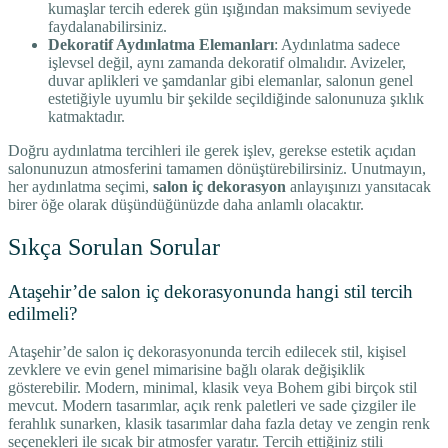
kumaşlar tercih ederek gün ışığından maksimum seviyede
faydalanabilirsiniz.
Dekoratif Aydınlatma Elemanları
: Aydınlatma sadece
işlevsel değil, aynı zamanda dekoratif olmalıdır. Avizeler,
duvar aplikleri ve şamdanlar gibi elemanlar, salonun genel
estetiğiyle uyumlu bir şekilde seçildiğinde salonunuza şıklık
katmaktadır.
Doğru aydınlatma tercihleri ile gerek işlev, gerekse estetik açıdan
salonunuzun atmosferini tamamen dönüştürebilirsiniz. Unutmayın,
her aydınlatma seçimi,
salon iç dekorasyon
anlayışınızı yansıtacak
birer öğe olarak düşündüğünüzde daha anlamlı olacaktır.
Sıkça Sorulan Sorular
Ataşehir’de salon iç dekorasyonunda hangi stil tercih
edilmeli?
Ataşehir’de salon iç dekorasyonunda tercih edilecek stil, kişisel
zevklere ve evin genel mimarisine bağlı olarak değişiklik
gösterebilir. Modern, minimal, klasik veya Bohem gibi birçok stil
mevcut. Modern tasarımlar, açık renk paletleri ve sade çizgiler ile
ferahlık sunarken, klasik tasarımlar daha fazla detay ve zengin renk
seçenekleri ile sıcak bir atmosfer yaratır. Tercih ettiğiniz stili