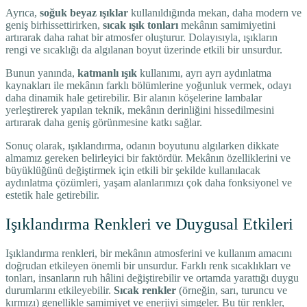
Ayrıca,
soğuk beyaz ışıklar
kullanıldığında mekan, daha modern ve
geniş birhissettirirken,
sıcak ışık tonları
mekânın samimiyetini
artırarak daha rahat bir atmosfer oluşturur. Dolayısıyla, ışıkların
rengi ve sıcaklığı da algılanan boyut üzerinde etkili bir unsurdur.
Bunun yanında,
katmanlı ışık
kullanımı, ayrı ayrı aydınlatma
kaynakları ile mekânın farklı bölümlerine yoğunluk vermek, odayı
daha dinamik hale getirebilir. Bir alanın köşelerine lambalar
yerleştirerek yapılan teknik, mekânın derinliğini hissedilmesini
artırarak daha geniş görünmesine katkı sağlar.
Sonuç olarak, ışıklandırma, odanın boyutunu algılarken dikkate
almamız gereken belirleyici bir faktördür. Mekânın özelliklerini ve
büyüklüğünü değiştirmek için etkili bir şekilde kullanılacak
aydınlatma çözümleri, yaşam alanlarımızı çok daha fonksiyonel ve
estetik hale getirebilir.
Işıklandırma Renkleri ve Duygusal Etkileri
Işıklandırma renkleri, bir mekânın atmosferini ve kullanım amacını
doğrudan etkileyen önemli bir unsurdur. Farklı renk sıcaklıkları ve
tonları, insanların ruh hâlini değiştirebilir ve ortamda yarattığı duygu
durumlarını etkileyebilir.
Sıcak renkler
(örneğin, sarı, turuncu ve
kırmızı) genellikle samimiyet ve enerjiyi simgeler. Bu tür renkler,