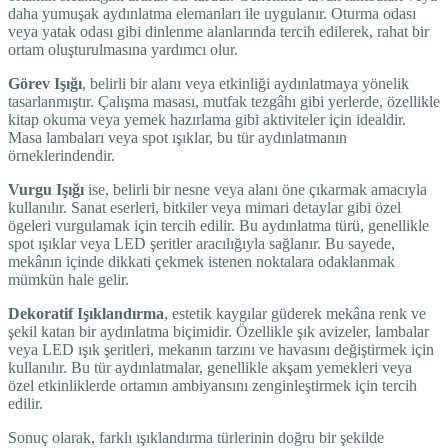
daha yumuşak aydınlatma elemanları ile uygulanır. Oturma odası
veya yatak odası gibi dinlenme alanlarında tercih edilerek, rahat bir
ortam oluşturulmasına yardımcı olur.
Görev Işığı
, belirli bir alanı veya etkinliği aydınlatmaya yönelik
tasarlanmıştır. Çalışma masası, mutfak tezgâhı gibi yerlerde, özellikle
kitap okuma veya yemek hazırlama gibi aktiviteler için idealdir.
Masa lambaları veya spot ışıklar, bu tür aydınlatmanın
örneklerindendir.
Vurgu Işığı
ise, belirli bir nesne veya alanı öne çıkarmak amacıyla
kullanılır. Sanat eserleri, bitkiler veya mimari detaylar gibi özel
ögeleri vurgulamak için tercih edilir. Bu aydınlatma türü, genellikle
spot ışıklar veya LED şeritler aracılığıyla sağlanır. Bu sayede,
mekânın içinde dikkati çekmek istenen noktalara odaklanmak
mümkün hale gelir.
Dekoratif Işıklandırma
, estetik kaygılar güderek mekâna renk ve
şekil katan bir aydınlatma biçimidir. Özellikle şık avizeler, lambalar
veya LED ışık şeritleri, mekanın tarzını ve havasını değiştirmek için
kullanılır. Bu tür aydınlatmalar, genellikle akşam yemekleri veya
özel etkinliklerde ortamın ambiyansını zenginleştirmek için tercih
edilir.
Sonuç olarak, farklı ışıklandırma türlerinin doğru bir şekilde