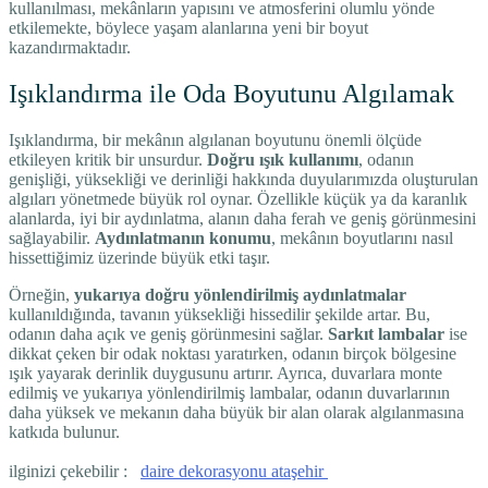
kullanılması, mekânların yapısını ve atmosferini olumlu yönde
etkilemekte, böylece yaşam alanlarına yeni bir boyut
kazandırmaktadır.
Işıklandırma ile Oda Boyutunu Algılamak
Işıklandırma, bir mekânın algılanan boyutunu önemli ölçüde
etkileyen kritik bir unsurdur.
Doğru ışık kullanımı
, odanın
genişliği, yüksekliği ve derinliği hakkında duyularımızda oluşturulan
algıları yönetmede büyük rol oynar. Özellikle küçük ya da karanlık
alanlarda, iyi bir aydınlatma, alanın daha ferah ve geniş görünmesini
sağlayabilir.
Aydınlatmanın konumu
, mekânın boyutlarını nasıl
hissettiğimiz üzerinde büyük etki taşır.
Örneğin,
yukarıya doğru yönlendirilmiş aydınlatmalar
kullanıldığında, tavanın yüksekliği hissedilir şekilde artar. Bu,
odanın daha açık ve geniş görünmesini sağlar.
Sarkıt lambalar
ise
dikkat çeken bir odak noktası yaratırken, odanın birçok bölgesine
ışık yayarak derinlik duygusunu artırır. Ayrıca, duvarlara monte
edilmiş ve yukarıya yönlendirilmiş lambalar, odanın duvarlarının
daha yüksek ve mekanın daha büyük bir alan olarak algılanmasına
katkıda bulunur.
ilginizi çekebilir :
daire dekorasyonu ataşehir