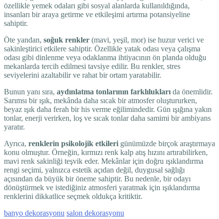
özellikle yemek odaları gibi sosyal alanlarda kullanıldığında,
insanları bir araya getirme ve etkileşimi artırma potansiyeline
sahiptir.
Öte yandan,
soğuk renkler
(mavi, yeşil, mor) ise huzur verici ve
sakinleştirici etkilere sahiptir. Özellikle yatak odası veya çalışma
odası gibi dinlenme veya odaklanma ihtiyacının ön planda olduğu
mekanlarda tercih edilmesi tavsiye edilir. Bu renkler, stres
seviyelerini azaltabilir ve rahat bir ortam yaratabilir.
Bunun yanı sıra,
aydınlatma tonlarının farklılukları
da önemlidir.
Sarımsı bir ışık, mekânda daha sıcak bir atmosfer oluştururken,
beyaz ışık daha ferah bir his verme eğilimindedir. Gün ışığına yakın
tonlar, enerji verirken, loş ve sıcak tonlar daha samimi bir ambiyans
yaratır.
Ayrıca,
renklerin psikolojik etkileri
günümüzde birçok araştırmaya
konu olmuştur. Örneğin, kırmızı renk kalp atış hızını artırabilirken,
mavi renk sakinliği teşvik eder. Mekânlar için doğru ışıklandırma
rengi seçimi, yalnızca estetik açıdan değil, duygusal sağlığı
açısından da büyük bir öneme sahiptir. Bu nedenle, bir odayı
dönüştürmek ve istediğiniz atmosferi yaratmak için ışıklandırma
renklerini dikkatlice seçmek oldukça kritiktir.
banyo dekorasyonu
salon dekorasyonu