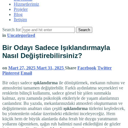
Hizmetlerimiz
Projeler
Blog
İletişim
Search for
in
Uncategorized
Bir Odayı Sadece Işıklandırmayla
Nasıl Değiştirebilirsiniz?
on
Mart 27, 2025
Mart 31, 2025
Share
Facebook
Twitter
Pinterest
Email
Bir odayı sadece
ışıklandırma
ile dönüştürmek, mekanın ruhunu ve
atmosferini tamamen değiştirebilir. Farklı aydınlatma seçenekleri ve
renklerin bilinçli kullanımı, sadece görsel bir şölen sunmakla
kalmaz, aynı zamanda psikolojik etkileriyle de yaşam alanlarınızı
canlandırır. Bu yazıda, mekanlarınızdaki atmosferi oluşturmanın ve
değiştirmenin anahtarı olan çeşitli
ışıklandırma
türlerini keşfedecek,
bu yöntemlerin odalar üzerindeki etkilerini inceleyeceğiz. Hem
küçük hem de büyük alanlarda daha ferah bir duygu yaratmanın
yollarını öğrenirken, ışığın ruh halimizi nasıl etkilediğini de gözler