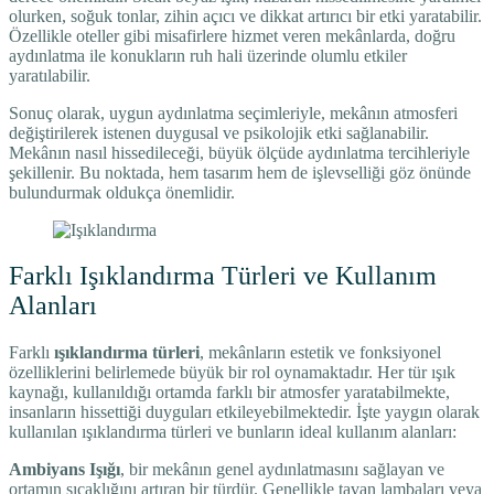
olurken, soğuk tonlar, zihin açıcı ve dikkat artırıcı bir etki yaratabilir.
Özellikle oteller gibi misafirlere hizmet veren mekânlarda, doğru
aydınlatma ile konukların ruh hali üzerinde olumlu etkiler
yaratılabilir.
Sonuç olarak, uygun aydınlatma seçimleriyle, mekânın atmosferi
değiştirilerek istenen duygusal ve psikolojik etki sağlanabilir.
Mekânın nasıl hissedileceği, büyük ölçüde aydınlatma tercihleriyle
şekillenir. Bu noktada, hem tasarım hem de işlevselliği göz önünde
bulundurmak oldukça önemlidir.
Farklı Işıklandırma Türleri ve Kullanım
Alanları
Farklı
ışıklandırma türleri
, mekânların estetik ve fonksiyonel
özelliklerini belirlemede büyük bir rol oynamaktadır. Her tür ışık
kaynağı, kullanıldığı ortamda farklı bir atmosfer yaratabilmekte,
insanların hissettiği duyguları etkileyebilmektedir. İşte yaygın olarak
kullanılan ışıklandırma türleri ve bunların ideal kullanım alanları:
Ambiyans Işığı
, bir mekânın genel aydınlatmasını sağlayan ve
ortamın sıcaklığını artıran bir türdür. Genellikle tavan lambaları veya