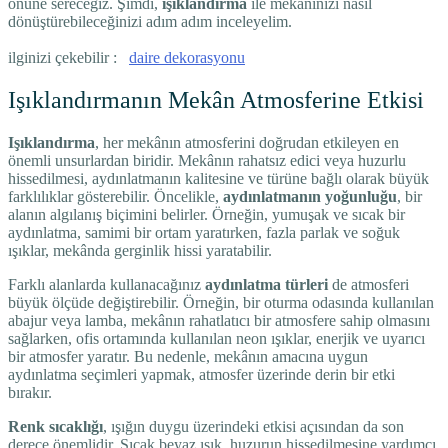
önüne sereceğiz. Şimdi,
ışıklandırma
ile mekanınızı nasıl
dönüştürebileceğinizi adım adım inceleyelim.
ilginizi çekebilir :
daire dekorasyonu
Işıklandırmanın Mekân Atmosferine Etkisi
Işıklandırma
, her mekânın atmosferini doğrudan etkileyen en
önemli unsurlardan biridir. Mekânın rahatsız edici veya huzurlu
hissedilmesi, aydınlatmanın kalitesine ve türüne bağlı olarak büyük
farklılıklar gösterebilir. Öncelikle,
aydınlatmanın yoğunluğu
, bir
alanın algılanış biçimini belirler. Örneğin, yumuşak ve sıcak bir
aydınlatma, samimi bir ortam yaratırken, fazla parlak ve soğuk
ışıklar, mekânda gerginlik hissi yaratabilir.
Farklı alanlarda kullanacağınız
aydınlatma türleri
de atmosferi
büyük ölçüde değiştirebilir. Örneğin, bir oturma odasında kullanılan
abajur veya lamba, mekânın rahatlatıcı bir atmosfere sahip olmasını
sağlarken, ofis ortamında kullanılan neon ışıklar, enerjik ve uyarıcı
bir atmosfer yaratır. Bu nedenle, mekânın amacına uygun
aydınlatma seçimleri yapmak, atmosfer üzerinde derin bir etki
bırakır.
Renk sıcaklığı
, ışığın duygu üzerindeki etkisi açısından da son
derece önemlidir. Sıcak beyaz ışık, huzurun hissedilmesine yardımcı