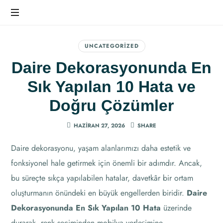
Ev
Dekorasyonunda
UNCATEGORIZED
Farkı
Daire Dekorasyonunda En
Hissedin
Sık Yapılan 10 Hata ve
Doğru Çözümler
HAZIRAN 27, 2026
SHARE
Daire dekorasyonu, yaşam alanlarımızı daha estetik ve
fonksiyonel hale getirmek için önemli bir adımdır. Ancak,
bu süreçte sıkça yapılabilen hatalar, davetkâr bir ortam
oluşturmanın önündeki en büyük engellerden biridir.
Daire
Dekorasyonunda En Sık Yapılan 10 Hata
üzerinde
durarak, renk seçiminden mobilya yerleşimine,