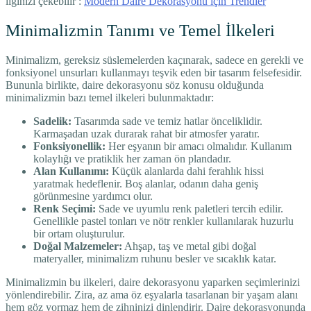
ilginizi çekebilir :
Modern Daire Dekorasyonu için Trendler
Minimalizmin Tanımı ve Temel İlkeleri
Minimalizm, gereksiz süslemelerden kaçınarak, sadece en gerekli ve
fonksiyonel unsurları kullanmayı teşvik eden bir tasarım felsefesidir.
Bununla birlikte, daire dekorasyonu söz konusu olduğunda
minimalizmin bazı temel ilkeleri bulunmaktadır:
Sadelik:
Tasarımda sade ve temiz hatlar önceliklidir.
Karmaşadan uzak durarak rahat bir atmosfer yaratır.
Fonksiyonellik:
Her eşyanın bir amacı olmalıdır. Kullanım
kolaylığı ve pratiklik her zaman ön plandadır.
Alan Kullanımı:
Küçük alanlarda dahi ferahlık hissi
yaratmak hedeflenir. Boş alanlar, odanın daha geniş
görünmesine yardımcı olur.
Renk Seçimi:
Sade ve uyumlu renk paletleri tercih edilir.
Genellikle pastel tonları ve nötr renkler kullanılarak huzurlu
bir ortam oluşturulur.
Doğal Malzemeler:
Ahşap, taş ve metal gibi doğal
materyaller, minimalizm ruhunu besler ve sıcaklık katar.
Minimalizmin bu ilkeleri, daire dekorasyonu yaparken seçimlerinizi
yönlendirebilir. Zira, az ama öz eşyalarla tasarlanan bir yaşam alanı
hem göz yormaz hem de zihninizi dinlendirir. Daire dekorasyonunda