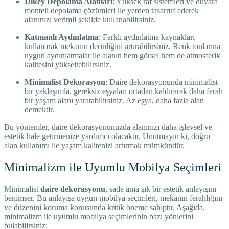
Dikey Depolama Alanları
: Yüksek raf sistemleri ve duvara
monteli depolama çözümleri ile yerden tasarruf ederek
alanınızı verimli şekilde kullanabilirsiniz.
Katmanlı Aydınlatma
: Farklı aydınlatma kaynakları
kullanarak mekanın derinliğini artırabilirsiniz. Renk tonlarına
uygun aydınlatmalar ile alanın hem görsel hem de atmosferik
kalitesini yükseltebilirsiniz.
Minimalist Dekorasyon
: Daire dekorasyonunda minimalist
bir yaklaşımla, gereksiz eşyaları ortadan kaldırarak daha ferah
bir yaşam alanı yaratabilirsiniz. Az eşya, daha fazla alan
demektir.
Bu yöntemler, daire dekorasyonunuzda alanınızı daha işlevsel ve
estetik hale getirmenize yardımcı olacaktır. Unutmayın ki, doğru
alan kullanımı ile yaşam kalitenizi artırmak mümkündür.
Minimalizm ile Uyumlu Mobilya Seçimleri
Minimalist
daire dekorasyonu
, sade ama şık bir estetik anlayışını
benimser. Bu anlayışa uygun mobilya seçimleri, mekanın ferahlığını
ve düzenini koruma konusunda kritik öneme sahiptir. Aşağıda,
minimalizm ile uyumlu mobilya seçimlerinin bazı yönlerini
bulabilirsiniz: