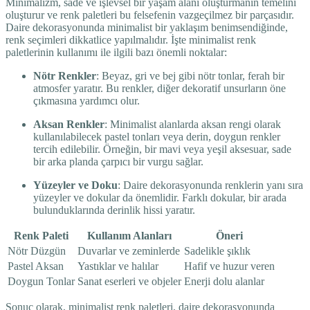
Minimalizm, sade ve işlevsel bir yaşam alanı oluşturmanın temelini
oluşturur ve renk paletleri bu felsefenin vazgeçilmez bir parçasıdır.
Daire dekorasyonunda minimalist bir yaklaşım benimsendiğinde,
renk seçimleri dikkatlice yapılmalıdır. İşte minimalist renk
paletlerinin kullanımı ile ilgili bazı önemli noktalar:
Nötr Renkler
: Beyaz, gri ve bej gibi nötr tonlar, ferah bir
atmosfer yaratır. Bu renkler, diğer dekoratif unsurların öne
çıkmasına yardımcı olur.
Aksan Renkler
: Minimalist alanlarda aksan rengi olarak
kullanılabilecek pastel tonları veya derin, doygun renkler
tercih edilebilir. Örneğin, bir mavi veya yeşil aksesuar, sade
bir arka planda çarpıcı bir vurgu sağlar.
Yüzeyler ve Doku
: Daire dekorasyonunda renklerin yanı sıra
yüzeyler ve dokular da önemlidir. Farklı dokular, bir arada
bulunduklarında derinlik hissi yaratır.
Renk Paleti
Kullanım Alanları
Öneri
Nötr Düzgün
Duvarlar ve zeminlerde
Sadelikle şıklık
Pastel Aksan
Yastıklar ve halılar
Hafif ve huzur veren
Doygun Tonlar
Sanat eserleri ve objeler
Enerji dolu alanlar
Sonuç olarak, minimalist renk paletleri, daire dekorasyonunda