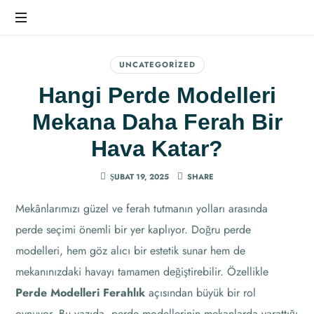
Ev
Dekorasyonunda
UNCATEGORIZED
Farkı
Hangi Perde Modelleri
Hissedin
Mekana Daha Ferah Bir
Hava Katar?
ŞUBAT 19, 2025
SHARE
Mekânlarımızı güzel ve ferah tutmanın yolları arasında
perde seçimi önemli bir yer kaplıyor. Doğru perde
modelleri, hem göz alıcı bir estetik sunar hem de
mekanınızdaki havayı tamamen değiştirebilir. Özellikle
Perde Modelleri Ferahlık
açısından büyük bir rol
oynuyor. Bu yazıda, perde modellerinin mekanlarda yarattığı