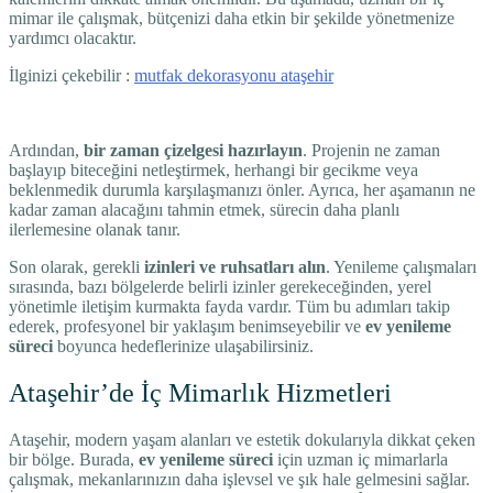
mimar ile çalışmak, bütçenizi daha etkin bir şekilde yönetmenize
yardımcı olacaktır.
İlginizi çekebilir :
mutfak dekorasyonu ataşehir
Ardından,
bir zaman çizelgesi hazırlayın
. Projenin ne zaman
başlayıp biteceğini netleştirmek, herhangi bir gecikme veya
beklenmedik durumla karşılaşmanızı önler. Ayrıca, her aşamanın ne
kadar zaman alacağını tahmin etmek, sürecin daha planlı
ilerlemesine olanak tanır.
Son olarak, gerekli
izinleri ve ruhsatları alın
. Yenileme çalışmaları
sırasında, bazı bölgelerde belirli izinler gerekeceğinden, yerel
yönetimle iletişim kurmakta fayda vardır. Tüm bu adımları takip
ederek, profesyonel bir yaklaşım benimseyebilir ve
ev yenileme
süreci
boyunca hedeflerinize ulaşabilirsiniz.
Ataşehir’de İç Mimarlık Hizmetleri
Ataşehir, modern yaşam alanları ve estetik dokularıyla dikkat çeken
bir bölge. Burada,
ev yenileme süreci
için uzman iç mimarlarla
çalışmak, mekanlarınızın daha işlevsel ve şık hale gelmesini sağlar.