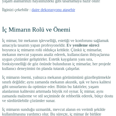
yaşam alanlarınızı hayalinizdeki gibi tasarlamaya hazır olun!
İlginizi çekebilir :
daire dekorasyonu ataşehir
İç Mimarın Rolü ve Önemi
İç mimar, bir mekanın işlevselliği, estetiği ve konforunu sağlamak
amacıyla tasarım yapan profesyoneldir.
Ev yenileme süreci
boyunca iç mimarın rolü oldukça kritiktir. Çünkü iç mimarlar,
mekanın mevcut yapısını analiz ederek, kullanıcıların ihtiyaçlarına
uygun çözümler geliştirirler. Estetik kaygıların yanı sıra,
fonksiyonelliği de göz önünde bulunduran iç mimarlar, her projede
kullanıcı deneyimini ön planda tutarak çalışırlar.
İç mimarın önemi, yalnızca mekanın görünümünü güzelleştirmekle
sınırlı değildir; aynı zamanda mekanın akustik, ışık ve hava kalitesi
gibi unsurlarını da optimize eder. Bütün bu faktörler, yaşam
alanlarının kalitesini artırmada büyük rol oynar. İç mimar, aynı
zamanda malzeme ve stil seçiminde de rehberlik ederek, bütçe dostu
ve sürdürülebilir çözümler sunar.
İç mimarın sunduğu uzmanlık, mevcut alanın en verimli şekilde
kullanılmasına yardımcı olur. Bu süreçte, iç mimar ile birlikte