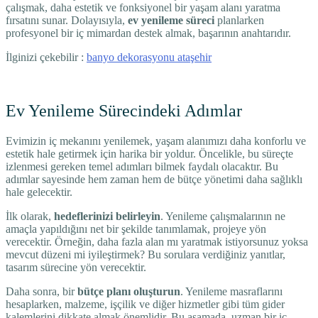
çalışmak, daha estetik ve fonksiyonel bir yaşam alanı yaratma
fırsatını sunar. Dolayısıyla,
ev yenileme süreci
planlarken
profesyonel bir iç mimardan destek almak, başarının anahtarıdır.
İlginizi çekebilir :
banyo dekorasyonu ataşehir
Ev Yenileme Sürecindeki Adımlar
Evimizin iç mekanını yenilemek, yaşam alanımızı daha konforlu ve
estetik hale getirmek için harika bir yoldur. Öncelikle, bu süreçte
izlenmesi gereken temel adımları bilmek faydalı olacaktır. Bu
adımlar sayesinde hem zaman hem de bütçe yönetimi daha sağlıklı
hale gelecektir.
İlk olarak,
hedeflerinizi belirleyin
. Yenileme çalışmalarının ne
amaçla yapıldığını net bir şekilde tanımlamak, projeye yön
verecektir. Örneğin, daha fazla alan mı yaratmak istiyorsunuz yoksa
mevcut düzeni mi iyileştirmek? Bu sorulara verdiğiniz yanıtlar,
tasarım sürecine yön verecektir.
Daha sonra, bir
bütçe planı oluşturun
. Yenileme masraflarını
hesaplarken, malzeme, işçilik ve diğer hizmetler gibi tüm gider
kalemlerini dikkate almak önemlidir. Bu aşamada, uzman bir iç