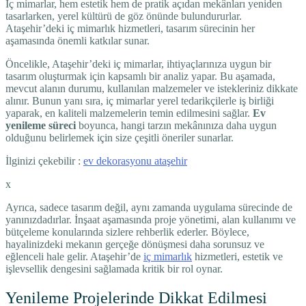
İç mimarlar, hem estetik hem de pratik açıdan mekânları yeniden
tasarlarken, yerel kültürü de göz önünde bulundururlar.
Ataşehir’deki iç mimarlık hizmetleri, tasarım sürecinin her
aşamasında önemli katkılar sunar.
Öncelikle, Ataşehir’deki iç mimarlar, ihtiyaçlarınıza uygun bir
tasarım oluşturmak için kapsamlı bir analiz yapar. Bu aşamada,
mevcut alanın durumu, kullanılan malzemeler ve istekleriniz dikkate
alınır. Bunun yanı sıra, iç mimarlar yerel tedarikçilerle iş birliği
yaparak, en kaliteli malzemelerin temin edilmesini sağlar.
Ev
yenileme süreci
boyunca, hangi tarzın mekânınıza daha uygun
olduğunu belirlemek için size çeşitli öneriler sunarlar.
İlginizi çekebilir :
ev dekorasyonu ataşehir
x
Ayrıca, sadece tasarım değil, aynı zamanda uygulama sürecinde de
yanınızdadırlar. İnşaat aşamasında proje yönetimi, alan kullanımı ve
bütçeleme konularında sizlere rehberlik ederler. Böylece,
hayalinizdeki mekanın gerçeğe dönüşmesi daha sorunsuz ve
eğlenceli hale gelir. Ataşehir’de
iç mimarlık
hizmetleri, estetik ve
işlevsellik dengesini sağlamada kritik bir rol oynar.
Yenileme Projelerinde Dikkat Edilmesi