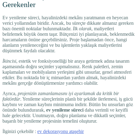
Gerekenler
Ev yenileme süreci, hayalinizdeki mekânı yaratmanın en heyecan
verici yollarından biridir. Ancak, bu süreçte dikkate almanız gereken
bazı önemli noktalar bulunmaktadır.
İlk olarak
, maliyetleri
belirlemek büyük önem taşır. Bütçenizi iyi planlayarak, beklenmedik
harcamaların önüne geçebilirsiniz. Proje başlamadan önce, hangi
alanların yenileneceğini ve bu işlemlerin yaklaşık maliyetlerini
düşünmek faydalı olacaktır.
İkincisi
, estetik ve fonksiyonelliği bir araya getirmek adına tasarım
aşamasında doğru seçimler yapmalısınız. Renk paletleri, zemin
kaplamaları ve mobilyaların yerleşimi gibi unsurlar, genel atmosferi
etkiler. Bu noktada bir iç mimardan yardım almak, hayalinizdeki
mekânı gerçeğe dönüştürmenize yardımcı olabilir.
Ayrıca,
projenizin zamanlamasını iyi ayarlamak da kritik bir
faktördür
. Yenileme süreçlerinin planlı bir şekilde ilerlemesi, iş gücü
kaybını ve zaman kaybını minimuma indirir. Bütün bu unsurları göz
önünde bulundurarak,
ev yenileme süreci
daha verimli ve keyifli
hale gelecektir. Unutmayın, doğru planlama ve dikkatli seçimler,
başarılı bir yenileme projesinin temelini oluşturur.
İlginizi çekebilir :
ev dekorasyonu ataşehir