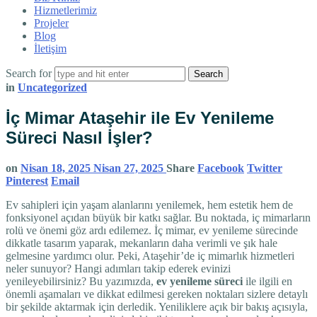
Hizmetlerimiz
Projeler
Blog
İletişim
Search for
in
Uncategorized
İç Mimar Ataşehir ile Ev Yenileme
Süreci Nasıl İşler?
on
Nisan 18, 2025
Nisan 27, 2025
Share
Facebook
Twitter
Pinterest
Email
Ev sahipleri için yaşam alanlarını yenilemek, hem estetik hem de
fonksiyonel açıdan büyük bir katkı sağlar. Bu noktada, iç mimarların
rolü ve önemi göz ardı edilemez. İç mimar, ev yenileme sürecinde
dikkatle tasarım yaparak, mekanların daha verimli ve şık hale
gelmesine yardımcı olur. Peki, Ataşehir’de iç mimarlık hizmetleri
neler sunuyor? Hangi adımları takip ederek evinizi
yenileyebilirsiniz? Bu yazımızda,
ev yenileme süreci
ile ilgili en
önemli aşamaları ve dikkat edilmesi gereken noktaları sizlere detaylı
bir şekilde aktarmak için derledik. Yeniliklere açık bir bakış açısıyla,