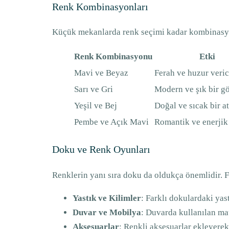
Renk Kombinasyonları
Küçük mekanlarda renk seçimi kadar kombinasyonl
Renk Kombinasyonu
Etki
Mavi ve Beyaz
Ferah ve huzur veric
Sarı ve Gri
Modern ve şık bir 
Yeşil ve Bej
Doğal ve sıcak bir a
Pembe ve Açık Mavi
Romantik ve enerjik
Doku ve Renk Oyunları
Renklerin yanı sıra doku da oldukça önemlidir. Fa
Yastık ve Kilimler
: Farklı dokulardaki yast
Duvar ve Mobilya
: Duvarda kullanılan ma
Aksesuarlar
: Renkli aksesuarlar ekleyerek,