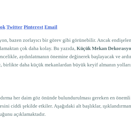
ook
Twitter
Pinterest
Email
on, bazen zorlayıcı bir görev gibi görünebilir. Ancak endişele
rlamaktan çok daha kolay. Bu yazıda,
Küçük Mekan Dekorasyon
 Öncelikle, aydınlatmanın önemine değinerek başlayacak ve ardı
, birlikte daha küçük mekanlardan büyük keyif almanın yolları
dırma her daim göz önünde bulundurulması gereken en önemli u
sini ciddi şekilde etkiler. Aşağıdaki alt başlıklar, ışıklandırman
uğunu açıklamaktadır.