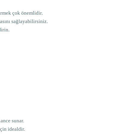
irmek çok önemlidir.
sını sağlayabilirsiniz.
irin.
ance sunar.
in idealdir.