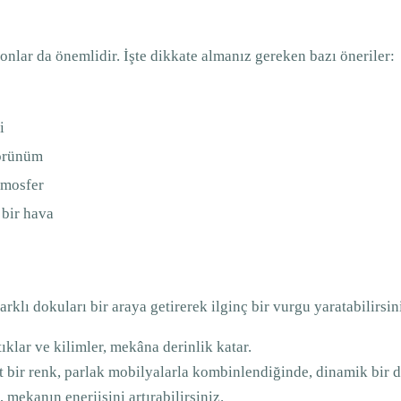
ar da önemlidir. İşte dikkate almanız gereken bazı öneriler:
i
görünüm
tmosfer
 bir hava
rklı dokuları bir araya getirerek ilginç bir vurgu yaratabilirsin
ıklar ve kilimler, mekâna derinlik katar.
t bir renk, parlak mobilyalarla kombinlendiğinde, dinamik bir 
 mekanın enerjisini artırabilirsiniz.