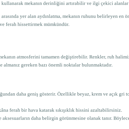
 kullanarak mekanın derinliğini artırabilir ve ilgi çekici alanlar 
ı
arasında yer alan aydınlatma, mekanın ruhunu belirleyen en öne
ş ve ferah hissettirmek mümkündür.
anın atmosferini tamamen değiştirebilir. Renkler, ruh halimizi
ate almanız gereken bazı önemli noktalar bulunmaktadır.
ğundan daha geniş gösterir. Özellikle beyaz, krem ve açık gri to
âna ferah bir hava katarak sıkışıklık hissini azaltabilirsiniz.
e aksesuarların daha belirgin görünmesine olanak tanır. Böylece,