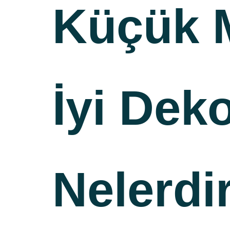
Küçük M
İyi Dek
Nelerdi