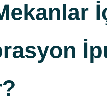
ekanlar İ
orasyon İp
r?