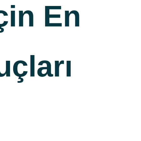
çin En
uçları