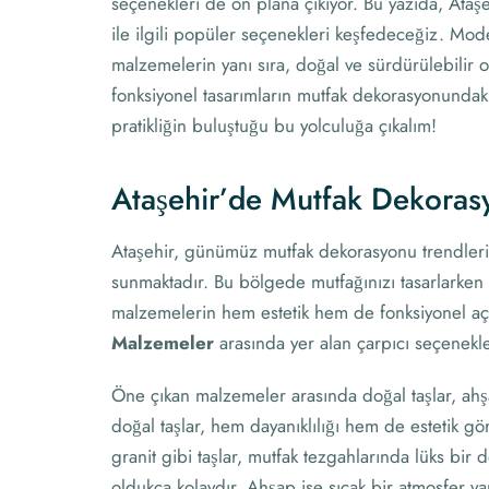
seçenekleri de ön plana çıkıyor. Bu yazıda, Ata
ile ilgili popüler seçenekleri keşfedeceğiz. Mode
malzemelerin yanı sıra, doğal ve sürdürülebilir ol
fonksiyonel tasarımların mutfak dekorasyonundaki 
pratikliğin buluştuğu bu yolculuğa çıkalım!
Ataşehir’de Mutfak Dekoras
Ataşehir, günümüz mutfak dekorasyonu trendler
sunmaktadır. Bu bölgede mutfağınızı tasarlarken 
malzemelerin hem estetik hem de fonksiyonel açıd
Malzemeler
arasında yer alan çarpıcı seçenek
Öne çıkan malzemeler arasında doğal taşlar, ahş
doğal taşlar, hem dayanıklılığı hem de estetik gö
granit gibi taşlar, mutfak tezgahlarında lüks bi
oldukça kolaydır. Ahşap ise sıcak bir atmosfer yar