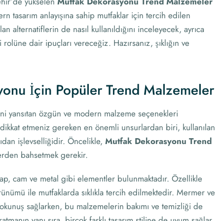
şehir’de yükselen
Mutfak Dekorasyonu Trend Malzemeler
rn tasarım anlayışına sahip mutfaklar için tercih edilen
an alternatiflerin de nasıl kullanıldığını inceleyecek, ayrıca
rolüne dair ipuçları vereceğiz. Hazırsanız, şıklığın ve
yonu İçin Popüler Trend Malzemeler
ini yansıtan özgün ve modern malzeme seçenekleri
dikkat etmeniz gereken en önemli unsurlardan biri, kullanılan
an işlevselliğidir. Öncelikle,
Mutfak Dekorasyonu Trend
lerden bahsetmek gerekir.
ap, cam ve metal gibi elementler bulunmaktadır. Özellikle
rünümü ile mutfaklarda sıklıkla tercih edilmektedir. Mermer ve
r dokunuş sağlarken, bu malzemelerin bakımı ve temizliği de
atmanın yanı sıra, birçok farklı tasarım stiline de uyum sağlar.