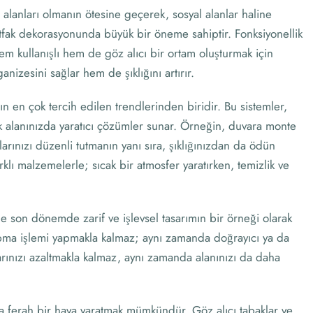
lanları olmanın ötesine geçerek, sosyal alanlar haline
utfak dekorasyonunda büyük bir öneme sahiptir. Fonksiyonellik
hem kullanışlı hem de göz alıcı bir ortam oluşturmak için
nizesini sağlar hem de şıklığını artırır.
rın en çok tercih edilen trendlerinden biridir. Bu sistemler,
fak alanınızda yaratıcı çözümler sunar. Örneğin, duvara monte
arınızı düzenli tutmanın yanı sıra, şıklığınızdan da ödün
lı malzemelerle; sıcak bir atmosfer yaratırken, temizlik ve
.
e son dönemde zarif ve işlevsel tasarımın bir örneği olarak
rpma işlemi yapmakla kalmaz; aynı zamanda doğrayıcı ya da
rınızı azaltmakla kalmaz, aynı zamanda alanınızı da daha
nda ferah bir hava yaratmak mümkündür. Göz alıcı tabaklar ve