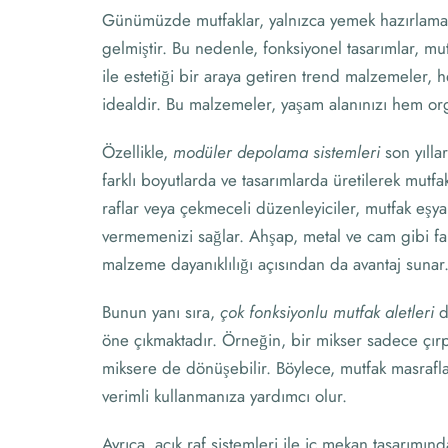
Günümüzde mutfaklar, yalnızca yemek hazırlama a
gelmiştir. Bu nedenle, fonksiyonel tasarımlar, m
ile estetiği bir araya getiren trend malzemeler, 
idealdir. Bu malzemeler, yaşam alanınızı hem orga
Özellikle,
modüler depolama sistemleri
son yılla
farklı boyutlarda ve tasarımlarda üretilerek mut
raflar veya çekmeceli düzenleyiciler, mutfak eşyal
vermemenizi sağlar. Ahşap, metal ve cam gibi fark
malzeme dayanıklılığı açısından da avantaj sunar
Bunun yanı sıra,
çok fonksiyonlu mutfak aletleri
d
öne çıkmaktadır. Örneğin, bir mikser sadece çı
miksere de dönüşebilir. Böylece, mutfak masrafla
verimli kullanmanıza yardımcı olur.
Ayrıca, açık raf sistemleri ile iç mekan tasarımı