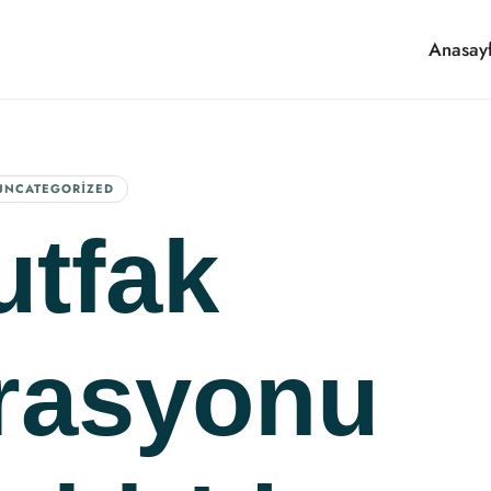
Anasay
UNCATEGORIZED
tfak
rasyonu