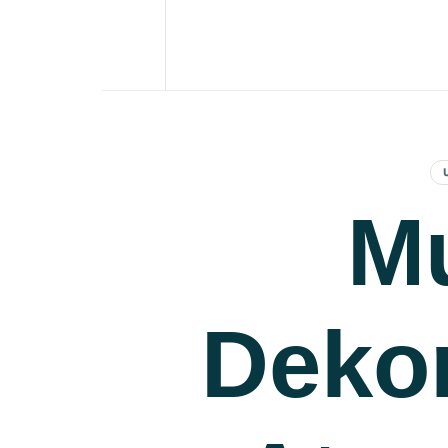
Ev Dekorasyonunda Farkı Hissedin
Mu
Deko