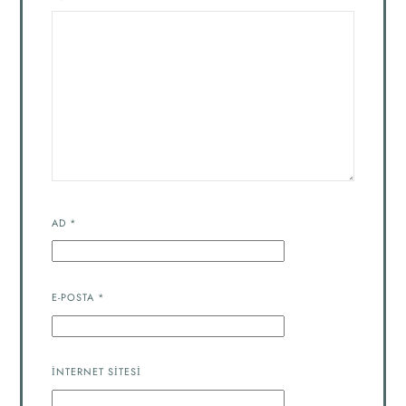
AD
*
E-POSTA
*
İNTERNET SITESI