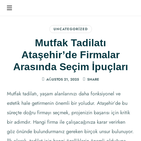
Ev
Dekorasyonunda
UNCATEGORIZED
Farkı
Mutfak Tadilatı
Hissedin
Ataşehir’de Firmalar
Arasında Seçim İpuçları
AĞUSTOS 21, 2025
SHARE
Mutfak tadilatı, yaşam alanlarınızı daha fonksiyonel ve
estetik hale getirmenin önemli bir yoludur. Ataşehir’de bu
süreçte doğru firmayı seçmek, projenizin başarısı için kritik
bir adımdır. Hangi firma ile çalışacağınıza karar verirken
göz önünde bulundurmanız gereken birçok unsur bulunuyor.
İlk olarak, tadilat için hangi özelliklerin önemli olduğuna