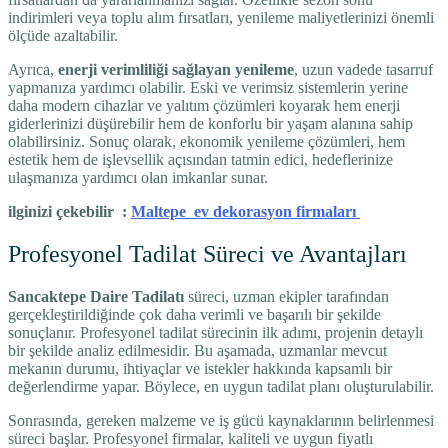
indirimleri veya toplu alım fırsatları, yenileme maliyetlerinizi önemli
ölçüde azaltabilir.
Ayrıca,
enerji verimliliği sağlayan yenileme
, uzun vadede tasarruf
yapmanıza yardımcı olabilir. Eski ve verimsiz sistemlerin yerine
daha modern cihazlar ve yalıtım çözümleri koyarak hem enerji
giderlerinizi düşürebilir hem de konforlu bir yaşam alanına sahip
olabilirsiniz. Sonuç olarak, ekonomik yenileme çözümleri, hem
estetik hem de işlevsellik açısından tatmin edici, hedeflerinize
ulaşmanıza yardımcı olan imkanlar sunar.
ilginizi çekebilir :
Maltepe ev dekorasyon firmaları
Profesyonel Tadilat Süreci ve Avantajları
Sancaktepe Daire Tadilatı
süreci, uzman ekipler tarafından
gerçekleştirildiğinde çok daha verimli ve başarılı bir şekilde
sonuçlanır. Profesyonel tadilat sürecinin ilk adımı, projenin detaylı
bir şekilde analiz edilmesidir. Bu aşamada, uzmanlar mevcut
mekanın durumu, ihtiyaçlar ve istekler hakkında kapsamlı bir
değerlendirme yapar. Böylece, en uygun tadilat planı oluşturulabilir.
Sonrasında, gereken malzeme ve iş gücü kaynaklarının belirlenmesi
süreci başlar. Profesyonel firmalar, kaliteli ve uygun fiyatlı