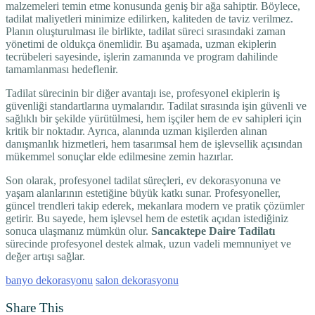
malzemeleri temin etme konusunda geniş bir ağa sahiptir. Böylece,
tadilat maliyetleri minimize edilirken, kaliteden de taviz verilmez.
Planın oluşturulması ile birlikte, tadilat süreci sırasındaki zaman
yönetimi de oldukça önemlidir. Bu aşamada, uzman ekiplerin
tecrübeleri sayesinde, işlerin zamanında ve program dahilinde
tamamlanması hedeflenir.
Tadilat sürecinin bir diğer avantajı ise, profesyonel ekiplerin iş
güvenliği standartlarına uymalarıdır. Tadilat sırasında işin güvenli ve
sağlıklı bir şekilde yürütülmesi, hem işçiler hem de ev sahipleri için
kritik bir noktadır. Ayrıca, alanında uzman kişilerden alınan
danışmanlık hizmetleri, hem tasarımsal hem de işlevsellik açısından
mükemmel sonuçlar elde edilmesine zemin hazırlar.
Son olarak, profesyonel tadilat süreçleri, ev dekorasyonuna ve
yaşam alanlarının estetiğine büyük katkı sunar. Profesyoneller,
güncel trendleri takip ederek, mekanlara modern ve pratik çözümler
getirir. Bu sayede, hem işlevsel hem de estetik açıdan istediğiniz
sonuca ulaşmanız mümkün olur.
Sancaktepe Daire Tadilatı
sürecinde profesyonel destek almak, uzun vadeli memnuniyet ve
değer artışı sağlar.
banyo dekorasyonu
salon dekorasyonu
Share This