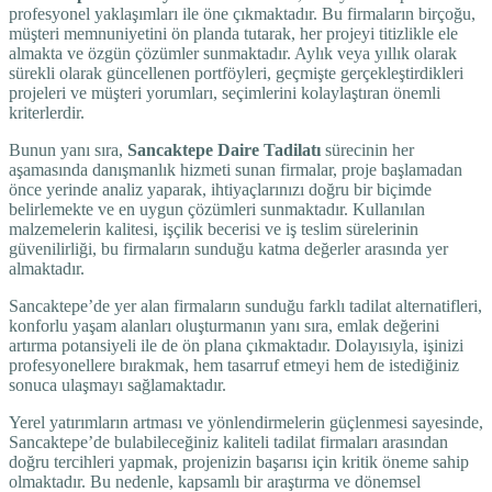
profesyonel yaklaşımları ile öne çıkmaktadır. Bu firmaların birçoğu,
müşteri memnuniyetini ön planda tutarak, her projeyi titizlikle ele
almakta ve özgün çözümler sunmaktadır. Aylık veya yıllık olarak
sürekli olarak güncellenen portföyleri, geçmişte gerçekleştirdikleri
projeleri ve müşteri yorumları, seçimlerini kolaylaştıran önemli
kriterlerdir.
Bunun yanı sıra,
Sancaktepe Daire Tadilatı
sürecinin her
aşamasında danışmanlık hizmeti sunan firmalar, proje başlamadan
önce yerinde analiz yaparak, ihtiyaçlarınızı doğru bir biçimde
belirlemekte ve en uygun çözümleri sunmaktadır. Kullanılan
malzemelerin kalitesi, işçilik becerisi ve iş teslim sürelerinin
güvenilirliği, bu firmaların sunduğu katma değerler arasında yer
almaktadır.
Sancaktepe’de yer alan firmaların sunduğu farklı tadilat alternatifleri,
konforlu yaşam alanları oluşturmanın yanı sıra, emlak değerini
artırma potansiyeli ile de ön plana çıkmaktadır. Dolayısıyla, işinizi
profesyonellere bırakmak, hem tasarruf etmeyi hem de istediğiniz
sonuca ulaşmayı sağlamaktadır.
Yerel yatırımların artması ve yönlendirmelerin güçlenmesi sayesinde,
Sancaktepe’de bulabileceğiniz kaliteli tadilat firmaları arasından
doğru tercihleri yapmak, projenizin başarısı için kritik öneme sahip
olmaktadır. Bu nedenle, kapsamlı bir araştırma ve dönemsel