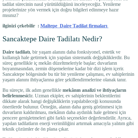
tadilat sürecinin nasıl yürütüldüğünü inceleyeceğiz. Yenileme
projelerinize yön vermek için doğru bilgileri edinmeye hazır
mısınız?
ilginizi çekebilir :
Maltepe Daire Tadilat firmaları
Sancaktepe Daire Tadilatı Nedir?
Daire tadilatı
, bir yaşam alanını daha fonksiyonel, estetik ve
kullanışlı hale getirmek için yapılan sistematik değişikliklerdir. Bu
süreç genellikle iç mekân düzeltmeleriyle başlar; duvarların
boyanmasından, zemin döşemelerine kadar bir dizi işlem içerir.
Sancaktepe bölgesinde bu tür bir yenileme çalışması, ev sahiplerinin
yaşam alanını ihtiyaçlarına göre şekillendirmelerine olanak tanır.
Bu süreçte, ilk adım genellikle
mekânın analizi ve ihtiyaçların
belirlenmesi
dir. Uzman ekipler, ev sahiplerinin beklentilerini
dikkate alarak hangi değişikliklerin yapılabileceği konusunda
önerilerde bulunur. Örneğin, alanın daha geniş görünmesi için
duvarların kaldırılması, mekânın daha aydınlık hale gelmesi için
pencere genişletmeleri gibi farklı seçenekler değerlendirilir. Ayrıca,
yapılan tadilatların enerji verimliliğini artırmak amacıyla yalıtım gibi
teknik çözümler de ön plana çıkar.