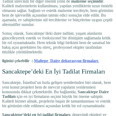
Tadilat sürecinin bir diğer önemli yönü de
malzeme seçimidir
.
Kaliteli malzemelerin kullanılması, yapılan yeniliklerin uzun ömürlü
olmasını sağlar. Sağlam ve estetik malzeme tercihiyle, hem görünüm
hem de işlevsellik açısından tatmin edici sonuçlar elde edilir. Bu
aşamada, ev sahiplerinin stil tercihlerine ve bütçelerine uygun çeşitli
alternatifler sunulur.
Sonuç olarak, Sancaktepe’deki daire tadilatı, yaşam alanlarını
güncelleyerek estetik ve fonksiyonel bir dönüşüm sağlamada kritik
bir rol oynamaktadır. Hem teknik bilgi birikimi hem de sanatsal bir
bakış açısı gerektiren bu süreç, profesyonel ekipler tarafından
titizlikle yürütülmektedir.
ilginizi çekebilir :
Maltepe Daire dekorasyon firmaları
Sancaktepe’deki En İyi Tadilat Firmaları
Sancaktepe, İstanbul’un hızla gelişen semtlerinden biri olarak, hem
yeni konut projeleri hem de mevcut yapıların yenilenmesi
konusunda dikkat çekmektedir. Bu bağlamda,
Sancaktepe Daire
Tadilatı
için en iyi firmaların seçimi büyük bir öneme sahiptir.
Kaliteli hizmet almak, projelerin başarı ile tamamlanması ve estetik
bir görünüm elde edilmesi açısından kritik bir rol oynamaktadır.
Sancaktepe’deki en iyi tadilat firmaları
, deneyimli ekipleri ve