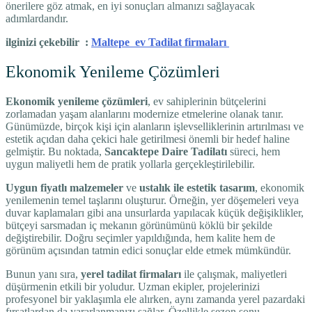
önerilere göz atmak, en iyi sonuçları almanızı sağlayacak
adımlardandır.
ilginizi çekebilir :
Maltepe ev Tadilat firmaları
Ekonomik Yenileme Çözümleri
Ekonomik yenileme çözümleri
, ev sahiplerinin bütçelerini
zorlamadan yaşam alanlarını modernize etmelerine olanak tanır.
Günümüzde, birçok kişi için alanların işlevselliklerinin artırılması ve
estetik açıdan daha çekici hale getirilmesi önemli bir hedef haline
gelmiştir. Bu noktada,
Sancaktepe Daire Tadilatı
süreci, hem
uygun maliyetli hem de pratik yollarla gerçekleştirilebilir.
Uygun fiyatlı malzemeler
ve
ustalık ile estetik tasarım
, ekonomik
yenilemenin temel taşlarını oluşturur. Örneğin, yer döşemeleri veya
duvar kaplamaları gibi ana unsurlarda yapılacak küçük değişiklikler,
bütçeyi sarsmadan iç mekanın görünümünü köklü bir şekilde
değiştirebilir. Doğru seçimler yapıldığında, hem kalite hem de
görünüm açısından tatmin edici sonuçlar elde etmek mümkündür.
Bunun yanı sıra,
yerel tadilat firmaları
ile çalışmak, maliyetleri
düşürmenin etkili bir yoludur. Uzman ekipler, projelerinizi
profesyonel bir yaklaşımla ele alırken, aynı zamanda yerel pazardaki
fırsatlardan da yararlanmanızı sağlar. Özellikle sezon sonu