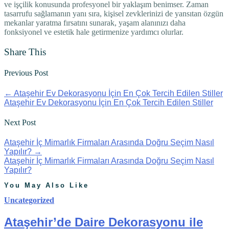
ve işçilik konusunda profesyonel bir yaklaşım benimser. Zaman
tasarrufu sağlamanın yanı sıra, kişisel zevklerinizi de yansıtan özgün
mekanlar yaratma fırsatını sunarak, yaşam alanınızı daha
fonksiyonel ve estetik hale getirmenize yardımcı olurlar.
Share This
Previous Post
←
Ataşehir Ev Dekorasyonu İçin En Çok Tercih Edilen Stiller
Ataşehir Ev Dekorasyonu İçin En Çok Tercih Edilen Stiller
Next Post
Ataşehir İç Mimarlık Firmaları Arasında Doğru Seçim Nasıl
Yapılır?
→
Ataşehir İç Mimarlık Firmaları Arasında Doğru Seçim Nasıl
Yapılır?
You May Also Like
Uncategorized
Ataşehir’de Daire Dekorasyonu ile