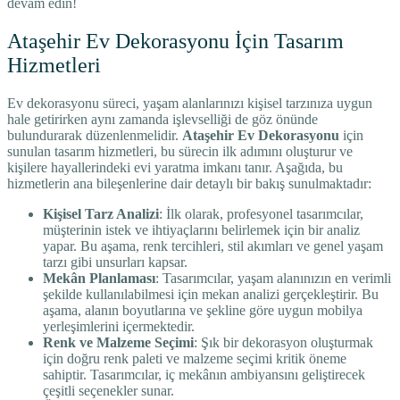
devam edin!
Ataşehir Ev Dekorasyonu İçin Tasarım
Hizmetleri
Ev dekorasyonu süreci, yaşam alanlarınızı kişisel tarzınıza uygun
hale getirirken aynı zamanda işlevselliği de göz önünde
bulundurarak düzenlenmelidir.
Ataşehir Ev Dekorasyonu
için
sunulan tasarım hizmetleri, bu sürecin ilk adımını oluşturur ve
kişilere hayallerindeki evi yaratma imkanı tanır. Aşağıda, bu
hizmetlerin ana bileşenlerine dair detaylı bir bakış sunulmaktadır:
Kişisel Tarz Analizi
: İlk olarak, profesyonel tasarımcılar,
müşterinin istek ve ihtiyaçlarını belirlemek için bir analiz
yapar. Bu aşama, renk tercihleri, stil akımları ve genel yaşam
tarzı gibi unsurları kapsar.
Mekân Planlaması
: Tasarımcılar, yaşam alanınızın en verimli
şekilde kullanılabilmesi için mekan analizi gerçekleştirir. Bu
aşama, alanın boyutlarına ve şekline göre uygun mobilya
yerleşimlerini içermektedir.
Renk ve Malzeme Seçimi
: Şık bir dekorasyon oluşturmak
için doğru renk paleti ve malzeme seçimi kritik öneme
sahiptir. Tasarımcılar, iç mekânın ambiyansını geliştirecek
çeşitli seçenekler sunar.