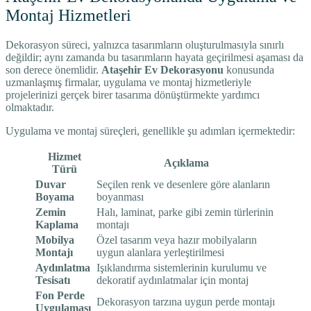
Montaj Hizmetleri
Dekorasyon süreci, yalnızca tasarımların oluşturulmasıyla sınırlı
değildir; aynı zamanda bu tasarımların hayata geçirilmesi aşaması da
son derece önemlidir.
Ataşehir Ev Dekorasyonu
konusunda
uzmanlaşmış firmalar, uygulama ve montaj hizmetleriyle
projelerinizi gerçek birer tasarıma dönüştürmekte yardımcı
olmaktadır.
Uygulama ve montaj süreçleri, genellikle şu adımları içermektedir:
Hizmet
Açıklama
Türü
Duvar
Seçilen renk ve desenlere göre alanların
Boyama
boyanması
Zemin
Halı, laminat, parke gibi zemin türlerinin
Kaplama
montajı
Mobilya
Özel tasarım veya hazır mobilyaların
Montajı
uygun alanlara yerleştirilmesi
Aydınlatma
Işıklandırma sistemlerinin kurulumu ve
Tesisatı
dekoratif aydınlatmalar için montaj
Fon Perde
Dekorasyon tarzına uygun perde montajı
Uygulaması