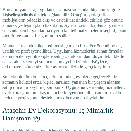
Bunların yanı sıra, uygulama aşaması sırasında ihtiyacınıza göre
kişiselleştirilmiş destek
sağlanabilir. Örneğin, yerleştirilecek
mobilyaların odadaki akış ve estetik üzerindeki etkileri göz önüne
alınarak yerleşim planı hazırlanır. Ayrıca, zemin kaplama işlemleri
sırasında zemin yapılarına uygun kaliteli malzemelerin seçimi, uzun
ömürlü ve estetik bir görünüm sağlar.
Montaj sürecinde dikkat edilmesi gereken bir diğer önemli nokta,
ustalık ve profesyonelliktir. Uygulama hizmetlerini sunan firmalar,
alanında deneyimli ekiplere sahip olduklarından, doğru tekniklerle
çalışarak size en iyi sonucu sunmayı hedeflerler. Böylece,
dekorasyon sürecinizin her aşaması titizlikle gerçekleştirilir.
Son olarak, tüm bu süreçlerin ardından, evinizde geçireceğiniz
zamanın kalitesi artar, kişisel tarzınızı yansıtan bir yaşam alanına
sahip olmanın keyfini çıkarırsınız. Uygulama ve montaj hizmetleri,
ev dekorasyonunun başarısını belirleyen önemli unsurlardır ve bu
nedenle profesyonel destek almak her zaman faydalıdır.
Ataşehir Ev Dekorasyonu: İç Mimarlık
Danışmanlığı
İç mimarlık, bir mekanın işlevselliğini artırmak ve estetik açıdan