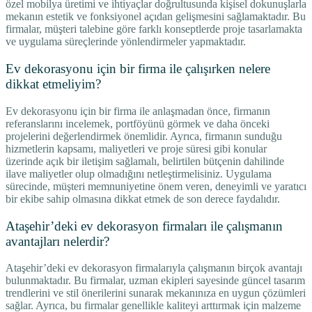
özel mobilya üretimi ve ihtiyaçlar doğrultusunda kişisel dokunuşlarla
mekanın estetik ve fonksiyonel açıdan gelişmesini sağlamaktadır. Bu
firmalar, müşteri talebine göre farklı konseptlerde proje tasarlamakta
ve uygulama süreçlerinde yönlendirmeler yapmaktadır.
Ev dekorasyonu için bir firma ile çalışırken nelere
dikkat etmeliyim?
Ev dekorasyonu için bir firma ile anlaşmadan önce, firmanın
referanslarını incelemek, portföyünü görmek ve daha önceki
projelerini değerlendirmek önemlidir. Ayrıca, firmanın sunduğu
hizmetlerin kapsamı, maliyetleri ve proje süresi gibi konular
üzerinde açık bir iletişim sağlamalı, belirtilen bütçenin dahilinde
ilave maliyetler olup olmadığını netleştirmelisiniz. Uygulama
sürecinde, müşteri memnuniyetine önem veren, deneyimli ve yaratıcı
bir ekibe sahip olmasına dikkat etmek de son derece faydalıdır.
Ataşehir’deki ev dekorasyon firmaları ile çalışmanın
avantajları nelerdir?
Ataşehir’deki ev dekorasyon firmalarıyla çalışmanın birçok avantajı
bulunmaktadır. Bu firmalar, uzman ekipleri sayesinde güncel tasarım
trendlerini ve stil önerilerini sunarak mekanınıza en uygun çözümleri
sağlar. Ayrıca, bu firmalar genellikle kaliteyi arttırmak için malzeme