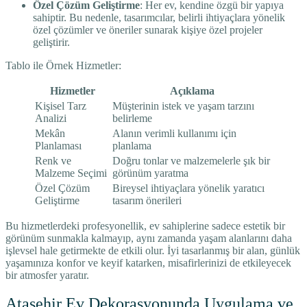
Özel Çözüm Geliştirme
: Her ev, kendine özgü bir yapıya
sahiptir. Bu nedenle, tasarımcılar, belirli ihtiyaçlara yönelik
özel çözümler ve öneriler sunarak kişiye özel projeler
geliştirir.
Tablo ile Örnek Hizmetler:
Hizmetler
Açıklama
Kişisel Tarz
Müşterinin istek ve yaşam tarzını
Analizi
belirleme
Mekân
Alanın verimli kullanımı için
Planlaması
planlama
Renk ve
Doğru tonlar ve malzemelerle şık bir
Malzeme Seçimi
görünüm yaratma
Özel Çözüm
Bireysel ihtiyaçlara yönelik yaratıcı
Geliştirme
tasarım önerileri
Bu hizmetlerdeki profesyonellik, ev sahiplerine sadece estetik bir
görünüm sunmakla kalmayıp, aynı zamanda yaşam alanlarını daha
işlevsel hale getirmekte de etkili olur. İyi tasarlanmış bir alan, günlük
yaşamınıza konfor ve keyif katarken, misafirlerinizi de etkileyecek
bir atmosfer yaratır.
Ataşehir Ev Dekorasyonunda Uygulama ve