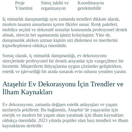
Proje
Süreç takibi ve
Koordinasyon
Yönetimi
organizasyon
gerektirebilir
İç mimarlık danışmanlığı aynı zamanda trendleri dikkate alarak,
modern tasarım unsurlarını içeren fikirler sunar. Renk paletleri,
mobilya seçimi ve dekoratif unsurlar konusunda profesyonel destek
almak, sürecin her aşamasında işinizi kolaylaştırır. Yine de,
danışmanlık alırken uzman kişinin sizi dinlemesi ve önerilerini
kişiselleştirmesi oldukça önemlidir.
Sonuç olarak, iç mimarlık danışmanlığı, ev dekorasyonu
süreçlerinde profesyonel bir destek arayanlar için vazgeçilmez bir
hizmettir. Müşterilerin ihtiyaçlarına uygun çözümler geliştirirken,
estetik ve işlevselliği bir arada sunarak evin ruhunu yeniden yaratır.
Ataşehir Ev Dekorasyonu İçin Trendler ve
İlham Kaynakları
Ev dekorasyonu, zamanla değişen estetik anlayışları ve yaşam
tarzlarıyla şekillenir. Bu bağlamda, Ataşehir’de yaşayanlar için
enerjik ve modern bir yaşam alanı yaratmak için ilham kaynakları
oldukça önemlidir. 2023 yılında popüler olan bazı trendleri ve ilham
kaynaklarını derledik: