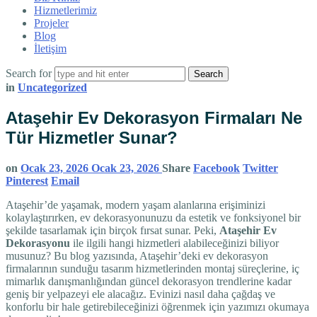
Hizmetlerimiz
Projeler
Blog
İletişim
Search for
in
Uncategorized
Ataşehir Ev Dekorasyon Firmaları Ne
Tür Hizmetler Sunar?
on
Ocak 23, 2026
Ocak 23, 2026
Share
Facebook
Twitter
Pinterest
Email
Ataşehir’de yaşamak, modern yaşam alanlarına erişiminizi
kolaylaştırırken, ev dekorasyonunuzu da estetik ve fonksiyonel bir
şekilde tasarlamak için birçok fırsat sunar. Peki,
Ataşehir Ev
Dekorasyonu
ile ilgili hangi hizmetleri alabileceğinizi biliyor
musunuz? Bu blog yazısında, Ataşehir’deki ev dekorasyon
firmalarının sunduğu tasarım hizmetlerinden montaj süreçlerine, iç
mimarlık danışmanlığından güncel dekorasyon trendlerine kadar
geniş bir yelpazeyi ele alacağız. Evinizi nasıl daha çağdaş ve
konforlu bir hale getirebileceğinizi öğrenmek için yazımızı okumaya