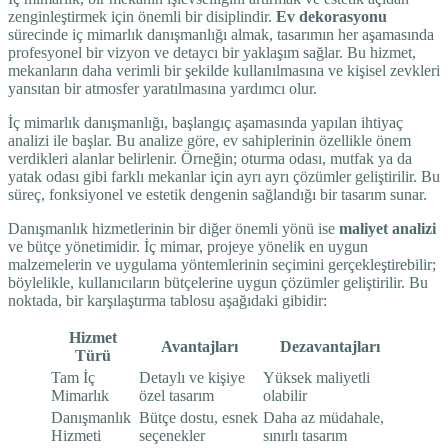
zenginleştirmek için önemli bir disiplindir.
Ev dekorasyonu
sürecinde iç mimarlık danışmanlığı almak, tasarımın her aşamasında
profesyonel bir vizyon ve detaycı bir yaklaşım sağlar. Bu hizmet,
mekanların daha verimli bir şekilde kullanılmasına ve kişisel zevkleri
yansıtan bir atmosfer yaratılmasına yardımcı olur.
İç mimarlık danışmanlığı, başlangıç aşamasında yapılan ihtiyaç
analizi ile başlar. Bu analize göre, ev sahiplerinin özellikle önem
verdikleri alanlar belirlenir. Örneğin; oturma odası, mutfak ya da
yatak odası gibi farklı mekanlar için ayrı ayrı çözümler geliştirilir. Bu
süreç, fonksiyonel ve estetik dengenin sağlandığı bir tasarım sunar.
Danışmanlık hizmetlerinin bir diğer önemli yönü ise
maliyet analizi
ve bütçe yönetimidir. İç mimar, projeye yönelik en uygun
malzemelerin ve uygulama yöntemlerinin seçimini gerçekleştirebilir;
böylelikle, kullanıcıların bütçelerine uygun çözümler geliştirilir. Bu
noktada, bir karşılaştırma tablosu aşağıdaki gibidir:
Hizmet
Avantajları
Dezavantajları
Türü
Tam İç
Detaylı ve kişiye
Yüksek maliyetli
Mimarlık
özel tasarım
olabilir
Danışmanlık
Bütçe dostu, esnek
Daha az müdahale,
Hizmeti
seçenekler
sınırlı tasarım