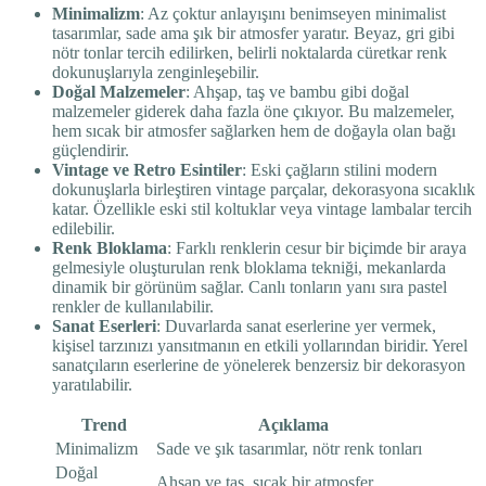
Minimalizm
: Az çoktur anlayışını benimseyen minimalist
tasarımlar, sade ama şık bir atmosfer yaratır. Beyaz, gri gibi
nötr tonlar tercih edilirken, belirli noktalarda cüretkar renk
dokunuşlarıyla zenginleşebilir.
Doğal Malzemeler
: Ahşap, taş ve bambu gibi doğal
malzemeler giderek daha fazla öne çıkıyor. Bu malzemeler,
hem sıcak bir atmosfer sağlarken hem de doğayla olan bağı
güçlendirir.
Vintage ve Retro Esintiler
: Eski çağların stilini modern
dokunuşlarla birleştiren vintage parçalar, dekorasyona sıcaklık
katar. Özellikle eski stil koltuklar veya vintage lambalar tercih
edilebilir.
Renk Bloklama
: Farklı renklerin cesur bir biçimde bir araya
gelmesiyle oluşturulan renk bloklama tekniği, mekanlarda
dinamik bir görünüm sağlar. Canlı tonların yanı sıra pastel
renkler de kullanılabilir.
Sanat Eserleri
: Duvarlarda sanat eserlerine yer vermek,
kişisel tarzınızı yansıtmanın en etkili yollarından biridir. Yerel
sanatçıların eserlerine de yönelerek benzersiz bir dekorasyon
yaratılabilir.
Trend
Açıklama
Minimalizm
Sade ve şık tasarımlar, nötr renk tonları
Doğal
Ahşap ve taş, sıcak bir atmosfer