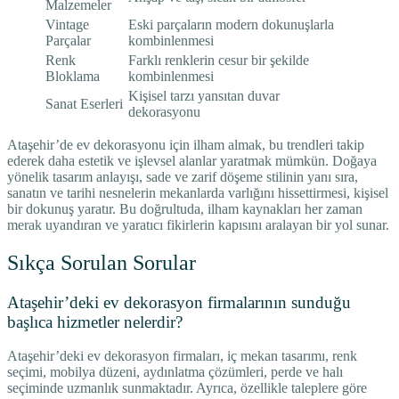
Malzemeler
Vintage
Eski parçaların modern dokunuşlarla
Parçalar
kombinlenmesi
Renk
Farklı renklerin cesur bir şekilde
Bloklama
kombinlenmesi
Kişisel tarzı yansıtan duvar
Sanat Eserleri
dekorasyonu
Ataşehir’de ev dekorasyonu için ilham almak, bu trendleri takip
ederek daha estetik ve işlevsel alanlar yaratmak mümkün. Doğaya
yönelik tasarım anlayışı, sade ve zarif döşeme stilinin yanı sıra,
sanatın ve tarihi nesnelerin mekanlarda varlığını hissettirmesi, kişisel
bir dokunuş yaratır. Bu doğrultuda, ilham kaynakları her zaman
merak uyandıran ve yaratıcı fikirlerin kapısını aralayan bir yol sunar.
Sıkça Sorulan Sorular
Ataşehir’deki ev dekorasyon firmalarının sunduğu
başlıca hizmetler nelerdir?
Ataşehir’deki ev dekorasyon firmaları, iç mekan tasarımı, renk
seçimi, mobilya düzeni, aydınlatma çözümleri, perde ve halı
seçiminde uzmanlık sunmaktadır. Ayrıca, özellikle taleplere göre