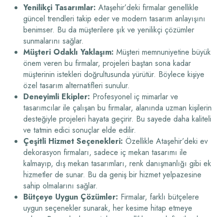
Yenilikçi Tasarımlar:
Ataşehir’deki firmalar genellikle
güncel trendleri takip eder ve modern tasarım anlayışını
benimser. Bu da müşterilere şık ve yenilikçi çözümler
sunmalarını sağlar.
Müşteri Odaklı Yaklaşım:
Müşteri memnuniyetine büyük
önem veren bu firmalar, projeleri baştan sona kadar
müşterinin istekleri doğrultusunda yürütür. Böylece kişiye
özel tasarım alternatifleri sunulur.
Deneyimli Ekipler:
Profesyonel iç mimarlar ve
tasarımcılar ile çalışan bu firmalar, alanında uzman kişilerin
desteğiyle projeleri hayata geçirir. Bu sayede daha kaliteli
ve tatmin edici sonuçlar elde edilir.
Çeşitli Hizmet Seçenekleri:
Özellikle Ataşehir’deki ev
dekorasyon firmaları, sadece iç mekan tasarımı ile
kalmayıp, dış mekan tasarımları, renk danışmanlığı gibi ek
hizmetler de sunar. Bu da geniş bir hizmet yelpazesine
sahip olmalarını sağlar.
Bütçeye Uygun Çözümler:
Firmalar, farklı bütçelere
uygun seçenekler sunarak, her kesime hitap etmeye