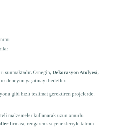
anımı
mlar
leri sunmaktadır. Örneğin,
Dekorasyon Atölyesi
,
 bir deneyim yaşatmayı hedefler.
onu gibi hızlı teslimat gerektiren projelerde,
liteli malzemeler kullanarak uzun ömürlü
ller
firması, rengarenk seçenekleriyle tatmin