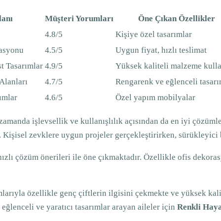
lanı
Müşteri Yorumları
Öne Çıkan Özellikler
4.8/5
Kişiye özel tasarımlar
rasyonu
4.5/5
Uygun fiyat, hızlı teslimat
t Tasarımlar
4.9/5
Yüksek kaliteli malzeme kull
Alanları
4.7/5
Rengarenk ve eğlenceli tasarı
ımlar
4.6/5
Özel yapım mobilyalar
 zamanda işlevsellik ve kullanışlılık açısından da en iyi çözüm
. Kişisel zevklere uygun projeler gerçekleştirirken, sürükleyici
zlı çözüm önerileri ile öne çıkmaktadır. Özellikle ofis dekorasy
larıyla özellikle genç çiftlerin ilgisini çekmekte ve yüksek ka
eğlenceli ve yaratıcı tasarımlar arayan aileler için
Renkli Haya