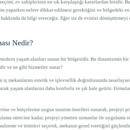
seçimi, ev sahiplerinin en sık karşılaştığı kararlardan biridir. 
m yaparken nelere dikkat edilmesi gerektiğini ve bölgedeki en 
hakkında da bilgi vereceğiz. Eğer siz de evinizi dönüştürmeyi 
ası Nedir?
ve modern yaşam alanları sunan bir bölgesidir. Bu dinamizmin bi
dir ve ne gibi hizmetler sunar?
n iç mekanlarını estetik ve işlevsellik doğrultusunda tasarlayan
narak yaşam alanlarını daha konforlu ve şık hale getirir. Firmal
erine ve bütçelerine uygun tasarım önerileri sunarak, projeyi şek
lama sürecine kadar, projeyi yöneten uzmanlar ile uygulama sü
malzeme ve ürünleri seçerek, mekanın genel estetiğini güçlendir