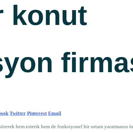
r konut
yon firma
book
Twitter
Pinterest
Email
tirerek hem estetik hem de fonksiyonel bir ortam yaratmanın ön