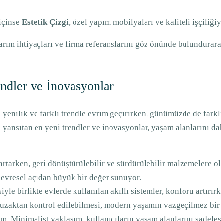
 içinse
Estetik Çizgi
, özel yapım mobilyaları ve kaliteli işçiliği
sarım ihtiyaçları ve firma referanslarını göz önünde bulundurar
ndler ve İnovasyonlar
nilik ve farklı trendle evrim geçirirken, günümüzde de farklı s
ı yansıtan en yeni trendler ve inovasyonlar, yaşam alanlarını da
 artarken, geri dönüştürülebilir ve sürdürülebilir malzemelere o
 çevresel açıdan büyük bir değer sunuyor.
iyle birlikte evlerde kullanılan akıllı sistemler, konforu artırır
 uzaktan kontrol edilebilmesi, modern yaşamın vazgeçilmez bir 
am. Minimalist yaklaşım, kullanıcıların yaşam alanlarını sadeleş