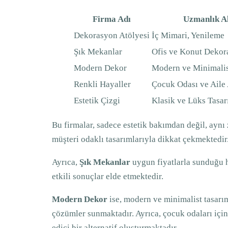
Firma Adı
Uzmanlık A
Dekorasyon Atölyesi
İç Mimari, Yenileme
Şık Mekanlar
Ofis ve Konut Deko
Modern Dekor
Modern ve Minimalis
Renkli Hayaller
Çocuk Odası ve Aile 
Estetik Çizgi
Klasik ve Lüks Tasar
Bu firmalar, sadece estetik bakımdan değil, aynı
müşteri odaklı tasarımlarıyla dikkat çekmektedir
Ayrıca,
Şık Mekanlar
uygun fiyatlarla sunduğu hı
etkili sonuçlar elde etmektedir.
Modern Dekor
ise, modern ve minimalist tasarım
çözümler sunmaktadır. Ayrıca, çocuk odaları için 
edici bir alternatif oluşturmaktadır.