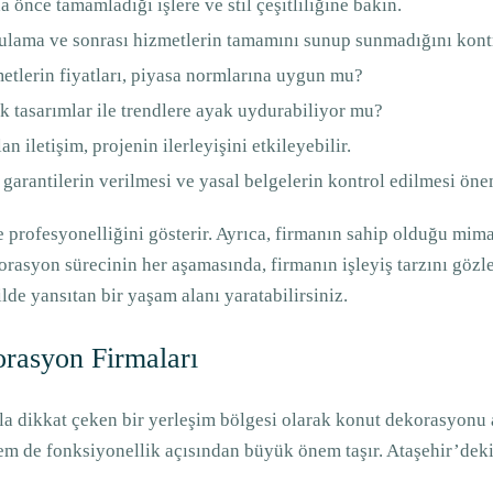
 önce tamamladığı işlere ve stil çeşitliliğine bakın.
ulama ve sonrası hizmetlerin tamamını sunup sunmadığını kontr
etlerin fiyatları, piyasa normlarına uygun mu?
k tasarımlar ile trendlere ayak uydurabiliyor mu?
an iletişim, projenin ilerleyişini etkileyebilir.
 garantilerin verilmesi ve yasal belgelerin kontrol edilmesi öne
ve profesyonelliğini gösterir. Ayrıca, firmanın sahip olduğu mima
ekorasyon sürecinin her aşamasında, firmanın işleyiş tarzını gö
ilde yansıtan bir yaşam alanı yaratabilirsiniz.
orasyon Firmaları
la dikkat çeken bir yerleşim bölgesi olarak konut dekorasyonu 
em de fonksiyonellik açısından büyük önem taşır. Ataşehir’deki 