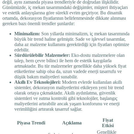
değil, aynı zamanda piyasa trendleriyle de doğrudan ilişkilidir.
Günümüzde, iç mekan tasarımındaki değişimler, müşteri ihtiyaçları
ve estetik anlayışlarına göre sürekli evrim geçiriyor. Bu dinamik
ortamda, dekorasyon fiyatlarının belirlenmesinde dikkate alınması
gereken bazı önemli trendler şunlardır:
Minimalizm:
Son yıllarda minimalizm, iç mekan tasarımında
büyük bir trend haline gelmiştir. Sade ve işlevsel tasarımlar,
daha az malzeme kullanımı gerektirdiği için fiyatları optimize
edebilir.
Sürdürülebilir Malzemeler:
Eko-dostu malzemelere olan
talep, hem çevre bilinci ile hem de estetik kaygılarla
artmaktadır. Bu tür malzemeler genellikle daha yüksek fiyat
etiketlerine sahip olsa da, uzun vadede enerji tasarrufu ve
düşük bakım maliyetleri sunabilir.
Akıllı Ev Teknolojileri:
Modern evlerde kullanılan akıllı
sistemler, dekorasyon maliyetlerini etkileyen yeni bir trend
olarak ortaya çıkmaktadır. Akıllı aydınlatma, güvenlik
sistemleri ve ısıtma kontrolü gibi teknolojiler, başlangıç
maliyetlerini artırabilir ancak yaşam konforunu ve enerji
verimliliğini artırarak tasarruf sağlar.
Fiyat
Piyasa Trendi
Açıklama
Etkisi
Genellikle