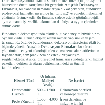
Daire dekorasyonunda kaliteli sonuçlar elde etmek için profesyonel
hizmetlerin önemi tartışılmaz bir gerçektir.
Ataşehir Dekorasyon
Firmaları
, bu alandaki uzmanlıklarıyla dikkat çekerken, sundukları
profesyonel hizmetler sayesinde her türlü m2’ye yönelik mükemmel
çözümler üretmektedir. Bu firmalar, sadece estetik görünüm değil,
aynı zamanda işlevsellik bakımından da ihtiyaca uygun çözümler
sunmaktadır.
Bir dairenin dekorasyonunda teknik bilgi ve deneyim büyük bir rol
oynamaktadır. Uzman ekipler, alanın mimari yapısını ve yaşam
tarzınızı göz önünde bulundurarak, dekorasyon süreçlerini etkili bir
biçimde yönetir.
Ataşehir Dekorasyon Firmaları
, bu sürecin
yönetiminde en yeni teknolojilerden ve malzeme alternatiflerinden
faydalanarak, hem pratik hem de estetik bir yaklaşım
sergilemektedir. Ayrıca, profesyonel firmaların sunduğu farklı hizmet
paketleri, değişen fiyatların belirlenmesindeki en önemli
faktörlerdendir.
Ortalama
Hizmet Türü
Maliyet
Ne İçerir?
Aralığı
Danışmanlık
500 – 1.500
Dekorasyon önerileri
Hizmeti
TL
ve konsept tasarımı
1.500 – 4.000
İşyeri denetimi ve
Proje Yönetimi
TL
malzeme temini