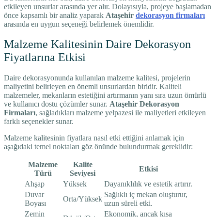
etkileyen unsurlar arasında yer alır. Dolayısıyla, projeye başlamadan
önce kapsamlı bir analiz yaparak
Ataşehir
dekorasyon firmaları
arasında en uygun seçeneği belirlemek önemlidir.
Malzeme Kalitesinin Daire Dekorasyon
Fiyatlarına Etkisi
Daire dekorasyonunda kullanılan malzeme kalitesi, projelerin
maliyetini belirleyen en önemli unsurlardan biridir. Kaliteli
malzemeler, mekanların estetiğini artırmanın yanı sıra uzun ömürlü
ve kullanıcı dostu çözümler sunar.
Ataşehir Dekorasyon
Firmaları
, sağladıkları malzeme yelpazesi ile maliyetleri etkileyen
farklı seçenekler sunar.
Malzeme kalitesinin fiyatlara nasıl etki ettiğini anlamak için
aşağıdaki temel noktaları göz önünde bulundurmak gereklidir:
Malzeme
Kalite
Etkisi
Türü
Seviyesi
Ahşap
Yüksek
Dayanıklılık ve estetik artırır.
Duvar
Sağlıklı iç mekan oluşturur,
Orta/Yüksek
Boyası
uzun süreli etki.
Zemin
Ekonomik, ancak kısa