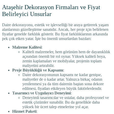
Ataşehir Dekorasyon Firmaları ve Fiyat
Belirleyici Unsurlar
Daire dekorasyonu, estetik ve işlevselliği bir araya getirerek yaşam
alanlarınızı güzelleştirme sanatıdır. Ancak, her proje için belirlenen
fiyatlar genelde farklılık gösterir. Bu fiyat farklılıklarının arkasında
pek çok etken yatar. İşte bu önemli unsurlardan bazıları:
Malzeme Kalitesi
:
Kaliteli malzemeler, hem görünüm hem de dayanıklılık
açısından önemli bir rol oynar. Yüksek kaliteli boya,
zemin kaplamaları ve mobilyalar, projenin toplam
maliyetini artırabilir.
Proje Büyüklüğü ve Kapsamı
:
Daire dekorasyonunun kapsamı ne kadar genişse,
maliyetler de o kadar artar. Yalnızca birkaç odanın
yenilenmesi ya da tüm dairenin baştan sona dekore
edilmesi, fiyatları etkileyen büyük faktörlerdendir.
Tasarımcı ve Uygulayıcı Deneyimi
:
Deneyimli tasarımcılar ve ustalar, daha profesyonel ve
estetik çözümler sunabilir. Bu da genellikle daha
yüksek bir ücret talep etmelerine yol açar.
Hizmet Paketi
: