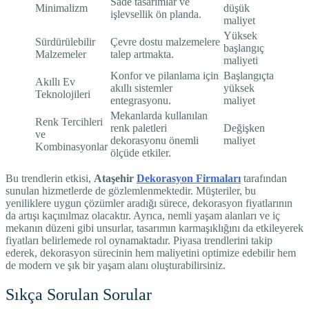
Sade tasarımlar ve
Minimalizm
düşük
işlevsellik ön planda.
maliyet
Yüksek
Sürdürülebilir
Çevre dostu malzemelere
başlangıç
Malzemeler
talep artmakta.
maliyeti
Konfor ve pilanlama için
Başlangıçta
Akıllı Ev
akıllı sistemler
yüksek
Teknolojileri
entegrasyonu.
maliyet
Mekanlarda kullanılan
Renk Tercihleri
renk paletleri
Değişken
ve
dekorasyonu önemli
maliyet
Kombinasyonlar
ölçüde etkiler.
Bu trendlerin etkisi,
Ataşehir
Dekorasyon Firmaları
tarafından
sunulan hizmetlerde de gözlemlenmektedir. Müşteriler, bu
yeniliklere uygun çözümler aradığı sürece, dekorasyon fiyatlarının
da artışı kaçınılmaz olacaktır. Ayrıca, nemli yaşam alanları ve iç
mekanın düzeni gibi unsurlar, tasarımın karmaşıklığını da etkileyerek
fiyatları belirlemede rol oynamaktadır. Piyasa trendlerini takip
ederek, dekorasyon sürecinin hem maliyetini optimize edebilir hem
de modern ve şık bir yaşam alanı oluşturabilirsiniz.
Sıkça Sorulan Sorular