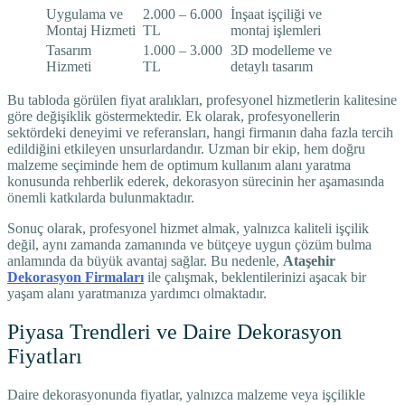
Uygulama ve
2.000 – 6.000
İnşaat işçiliği ve
Montaj Hizmeti
TL
montaj işlemleri
Tasarım
1.000 – 3.000
3D modelleme ve
Hizmeti
TL
detaylı tasarım
Bu tabloda görülen fiyat aralıkları, profesyonel hizmetlerin kalitesine
göre değişiklik göstermektedir. Ek olarak, profesyonellerin
sektördeki deneyimi ve referansları, hangi firmanın daha fazla tercih
edildiğini etkileyen unsurlardandır. Uzman bir ekip, hem doğru
malzeme seçiminde hem de optimum kullanım alanı yaratma
konusunda rehberlik ederek, dekorasyon sürecinin her aşamasında
önemli katkılarda bulunmaktadır.
Sonuç olarak, profesyonel hizmet almak, yalnızca kaliteli işçilik
değil, aynı zamanda zamanında ve bütçeye uygun çözüm bulma
anlamında da büyük avantaj sağlar. Bu nedenle,
Ataşehir
Dekorasyon Firmaları
ile çalışmak, beklentilerinizi aşacak bir
yaşam alanı yaratmanıza yardımcı olmaktadır.
Piyasa Trendleri ve Daire Dekorasyon
Fiyatları
Daire dekorasyonunda fiyatlar, yalnızca malzeme veya işçilikle