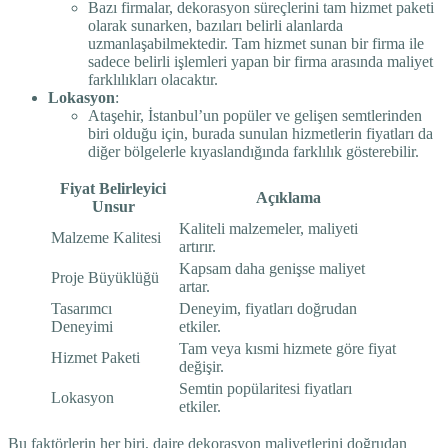
Bazı firmalar, dekorasyon süreçlerini tam hizmet paketi
olarak sunarken, bazıları belirli alanlarda
uzmanlaşabilmektedir. Tam hizmet sunan bir firma ile
sadece belirli işlemleri yapan bir firma arasında maliyet
farklılıkları olacaktır.
Lokasyon
:
Ataşehir, İstanbul’un popüler ve gelişen semtlerinden
biri olduğu için, burada sunulan hizmetlerin fiyatları da
diğer bölgelerle kıyaslandığında farklılık gösterebilir.
Fiyat Belirleyici
Açıklama
Unsur
Kaliteli malzemeler, maliyeti
Malzeme Kalitesi
artırır.
Kapsam daha genişse maliyet
Proje Büyüklüğü
artar.
Tasarımcı
Deneyim, fiyatları doğrudan
Deneyimi
etkiler.
Tam veya kısmi hizmete göre fiyat
Hizmet Paketi
değişir.
Semtin popülaritesi fiyatları
Lokasyon
etkiler.
Bu faktörlerin her biri, daire dekorasyon maliyetlerini doğrudan