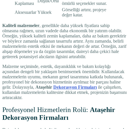
Düşük/Orta
Kaplaması
ömürlü seçenekler sunar.
Görselliği artırır, projeye
Aksesuarlar
Yüksek
değer katar.
Kaliteli malzemeler
, genellikle daha yüksek fiyatlara sahip
olmasına rağmen, uzun vadede daha ekonomik bir yatırım olabilir.
Örneğin, yüksek kaliteli zemin kaplamaları, daha az bakım gerektirir
ve böylece zamanla sağlanan tasarrufu artırır. Aynı zamanda, belirli
malzemelerin estetik etkisi ile mekanın değeri de artar. Örneğin, zarif
ahşap döşemeler ya da özgün tasarımlar, daireyi daha çekici hale
getirerek potansiyel alıcıların ilgisini artırabilir.
Malzeme seçiminde, estetik, dayanıklılık ve bakım kolaylığı
açısından dengeli bir yaklaşım benimsemek önemlidir. Kullanılacak
malzemelerin uyumu, mekanın genel tasarımına katkıda bulunarak,
profesyonel bir dekorasyon hizmetinin ayrılmaz bir parçası haline
gelir. Dolayısıyla,
Ataşehir
Dekorasyon Firmaları
ile çalışırken,
kullanılan malzemelerin kalitesine dikkat etmek, projenizin başarısını
artıracaktır.
Profesyonel Hizmetlerin Rolü:
Ataşehir
Dekorasyon Firmaları