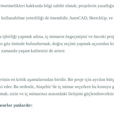
yönetmelikleri hakkında bilgi sahibi olmak; projelerin yasallığı
ını kullanabilme yeterliliği de önemlidir. AutoCAD, SketchUp, ve
la işbirliği yapmak adına, iç mimarın özgeçmişini ve önceki proj
arını göz önünde bulundurmak, doğru seçimi yapmak açısından kri
zamanda yaşam kalitenizi de artırır.
lerinin en kritik aşamalarından biridir. Bir proje için ayrılan b
i eder. Bu nedenle, Ataşehir’de iç mimar seçerken bu konuyu g
amak, sizin ve iç mimarınız arasındaki iletişimi güçlendirecektir
surlar şunlardır: