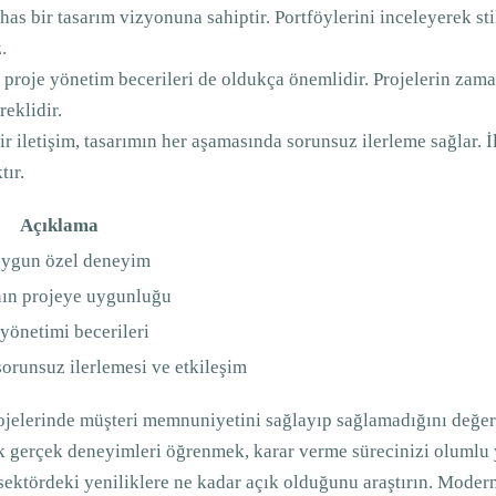
has bir tasarım vizyonuna sahiptir. Portföylerini inceleyerek stil
.
n proje yönetim becerileri de oldukça önemlidir. Projelerin zam
reklidir.
bir iletişim, tasarımın her aşamasında sorunsuz ilerleme sağlar. İ
tır.
Açıklama
 uygun özel deneyim
ının projeye uygunluğu
yönetimi becerileri
sorunsuz ilerlemesi ve etkileşim
ojelerinde müşteri memnuniyetini sağlayıp sağlamadığını değerl
ak gerçek deneyimleri öğrenmek, karar verme sürecinizi olumlu y
sektördeki yeniliklere ne kadar açık olduğunu araştırın. Modern