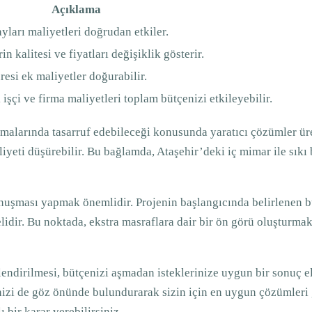
Açıklama
yları maliyetleri doğrudan etkiler.
 kalitesi ve fiyatları değişiklik gösterir.
esi ek maliyetler doğurabilir.
işçi ve firma maliyetleri toplam bütçenizi etkileyebilir.
amalarında tasarruf edebileceği konusunda yaratıcı çözümler üre
eti düşürebilir. Bu bağlamda, Ataşehir’deki iç mimar ile sıkı bi
nuşması yapmak önemlidir. Projenin başlangıcında belirlenen bü
idir. Bu noktada, ekstra masraflara dair bir ön görü oluşturmak
rlendirilmesi, bütçenizi aşmadan isteklerinize uygun bir sonuç el
nizi de göz önünde bulundurarak sizin için en uygun çözümleri 
 bir karar verebilirsiniz.