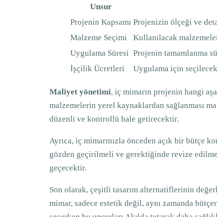
Unsur
Projenin Kapsamı
Projenizin ölçeği ve deta
Malzeme Seçimi
Kullanılacak malzemelerin
Uygulama Süresi
Projenin tamamlanma sür
İşçilik Ücretleri
Uygulama için seçilecek 
Maliyet yönetimi
, iç mimarın projenin hangi aş
malzemelerin yerel kaynaklardan sağlanması maliy
düzenli ve kontrollü hale getirecektir.
Ayrıca, iç mimarınızla önceden açık bir bütçe ko
gözden geçirilmeli ve gerektiğinde revize edilmel
geçecektir.
Son olarak, çeşitli tasarım alternatiflerinin değe
mimar, sadece estetik değil, aynı zamanda bütçe
seçerken bu unsurları Akılda tutarak daha sağlıklı