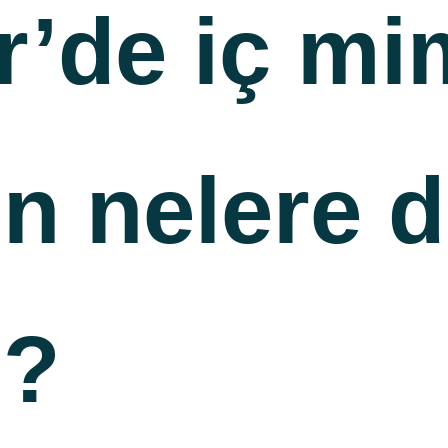
r’de iç mi
n nelere d
i?