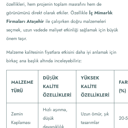
özellikleri, hem projenin toplam masrafını hem de
görünümünü direkt olarak etkiler. Özellikle
İç Mimarlık
Firmaları Ataşehir
ile çalışırken doğru malzemeleri
seçmek, uzun vadede maliyet etkinliği sağlamak için büyük
önem taşır.
Malzeme kalitesinin fiyatlara etkisini daha iyi anlamak için
birkaç ana başlık altında inceleyebiliriz:
DÜŞÜK
YÜKSEK
MALZEME
FAR
KALITE
KALITE
TÜRÜ
(%)
ÖZELLIKLERI
ÖZELLIKLERI
Hızlı aşınma,
Zemin
Uzun ömür, şık
düşük
20-
Kaplaması
tasarımlar
dayanıklılık