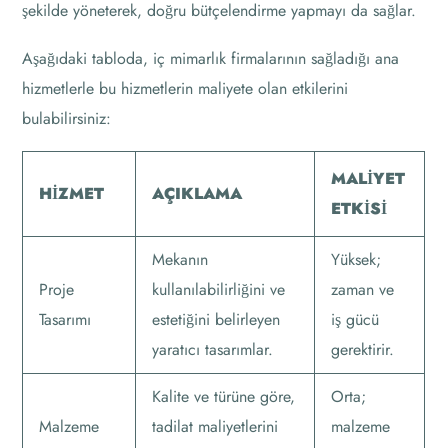
şekilde yöneterek, doğru bütçelendirme yapmayı da sağlar.
Aşağıdaki tabloda, iç mimarlık firmalarının sağladığı ana
hizmetlerle bu hizmetlerin maliyete olan etkilerini
bulabilirsiniz:
MALIYET
HIZMET
AÇIKLAMA
ETKISI
Mekanın
Yüksek;
Proje
kullanılabilirliğini ve
zaman ve
Tasarımı
estetiğini belirleyen
iş gücü
yaratıcı tasarımlar.
gerektirir.
Kalite ve türüne göre,
Orta;
Malzeme
tadilat maliyetlerini
malzeme