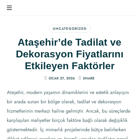
Ev
Dekorasyonunda
UNCATEGORIZED
Farkı
Ataşehir’de Tadilat ve
Hissedin
Dekorasyon Fiyatlarını
Etkileyen Faktörler
OCAK 27, 2026
SHARE
Ataşehir, modern yaşamın dinamiklerini ve estetik anlayışını
bir arada sunan bir bölge olarak, tadilat ve dekorasyon
hizmetlerinin merkezi haline gelmiştir. Ancak, bu süreçlerde
karşılaşılan maliyetler birçok faktöre bağlı olarak değişiklik
göstermektedir. İç mimarlık projelerinde bütçe belirlerken
dikkat edilmesi gereken en önemli unsurlar; tadilatın genel