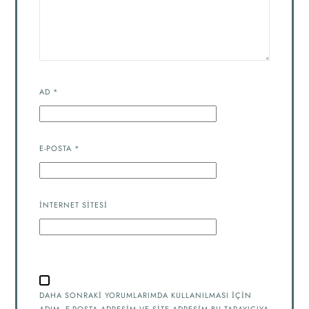
AD
*
E-POSTA
*
İNTERNET SITESI
DAHA SONRAKI YORUMLARIMDA KULLANILMASI IÇIN
ADIM, E-POSTA ADRESIM VE SITE ADRESIM BU TARAYICIYA