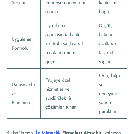
Seçimi
belirleyen önemli bir
kalitesine
aşama.
bağlı.
Uygulama
Düşük;
aşamasında kalite
hataları
Uygulama
kontrolü sağlayarak
azaltarak
Kontrolü
hataların önüne
tasarruf
geçer.
sağlar.
Orta; bilgi
Projeye özel
Danışmanlık
ve
hizmetler ve
ve
deneyime
sürdürülebilir
Planlama
yatırım
çözümler sunar.
gerektirir.
Bu bağlamda,
İç Mimarlık
Firmaları Ataşehir
, yalnızca