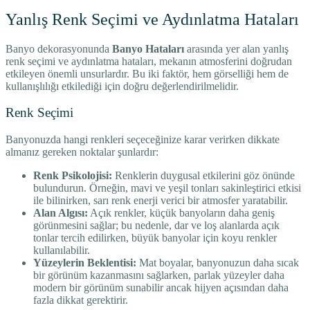
Yanlış Renk Seçimi ve Aydınlatma Hataları
Banyo dekorasyonunda
Banyo Hataları
arasında yer alan yanlış
renk seçimi ve aydınlatma hataları, mekanın atmosferini doğrudan
etkileyen önemli unsurlardır. Bu iki faktör, hem görselliği hem de
kullanışlılığı etkilediği için doğru değerlendirilmelidir.
Renk Seçimi
Banyonuzda hangi renkleri seçeceğinize karar verirken dikkate
almanız gereken noktalar şunlardır:
Renk Psikolojisi:
Renklerin duygusal etkilerini göz önünde
bulundurun. Örneğin, mavi ve yeşil tonları sakinleştirici etkisi
ile bilinirken, sarı renk enerji verici bir atmosfer yaratabilir.
Alan Algısı:
Açık renkler, küçük banyoların daha geniş
görünmesini sağlar; bu nedenle, dar ve loş alanlarda açık
tonlar tercih edilirken, büyük banyolar için koyu renkler
kullanılabilir.
Yüzeylerin Beklentisi:
Mat boyalar, banyonuzun daha sıcak
bir görünüm kazanmasını sağlarken, parlak yüzeyler daha
modern bir görünüm sunabilir ancak hijyen açısından daha
fazla dikkat gerektirir.