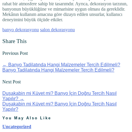
rahat bir atmosfere sahip bir tasarımdır. Ayrıca, dekorasyon tarzının,
banyonun büyüklüğüne ve mimarisine uygun olması da gereklidir.
Mekânın kullanım amacına göre dizayn edilen unsurlar, kullanıcı
deneyimini büyük ölçüde etkiler.
banyo dekorasyonu
salon dekorasyonu
Share This
Previous Post
←
Banyo Tadilatında Hangi Malzemeler Tercih Edilmeli?
Banyo Tadilatında Hangi Malzemeler Tercih Edilmeli?
Next Post
Duşakabin mi Küvet mi? Banyo İçin Doğru Tercih Nasıl
Yapılır?
→
Duşakabin mi Küvet mi? Banyo İçin Doğru Tercih Nasıl
Yapılır?
You May Also Like
Uncategorized