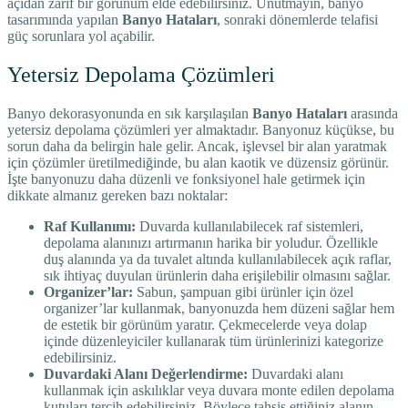
açıdan zarif bir görünüm elde edebilirsiniz. Unutmayın, banyo
tasarımında yapılan
Banyo Hataları
, sonraki dönemlerde telafisi
güç sorunlara yol açabilir.
Yetersiz Depolama Çözümleri
Banyo dekorasyonunda en sık karşılaşılan
Banyo Hataları
arasında
yetersiz depolama çözümleri yer almaktadır. Banyonuz küçükse, bu
sorun daha da belirgin hale gelir. Ancak, işlevsel bir alan yaratmak
için çözümler üretilmediğinde, bu alan kaotik ve düzensiz görünür.
İşte banyonuzu daha düzenli ve fonksiyonel hale getirmek için
dikkate almanız gereken bazı noktalar:
Raf Kullanımı:
Duvarda kullanılabilecek raf sistemleri,
depolama alanınızı artırmanın harika bir yoludur. Özellikle
duş alanında ya da tuvalet altında kullanılabilecek açık raflar,
sık ihtiyaç duyulan ürünlerin daha erişilebilir olmasını sağlar.
Organizer’lar:
Sabun, şampuan gibi ürünler için özel
organizer’lar kullanmak, banyonuzda hem düzeni sağlar hem
de estetik bir görünüm yaratır. Çekmecelerde veya dolap
içinde düzenleyiciler kullanarak tüm ürünlerinizi kategorize
edebilirsiniz.
Duvardaki Alanı Değerlendirme:
Duvardaki alanı
kullanmak için askılıklar veya duvara monte edilen depolama
kutuları tercih edebilirsiniz. Böylece tahsis ettiğiniz alanın