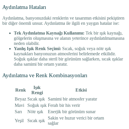
Aydınlatma Hataları
Aydınlatma, banyonuzdaki renklerin ve tasarımın etkisini pekiştiren
bir diğer önemli unsur. Aydınlatma ile ilgili en yaygın hatalar ise:
Tek Aydınlatma Kaynağı Kullanımı:
Tek bir ışık kaynağı,
gölgelerin oluşmasına ve alanın yeterince aydınlatılmamasına
neden olabilir.
Yanlış Işık Renk Seçimi:
Sıcak, soğuk veya nötr ışık
kaynakları banyonuzun atmosferini belirlemede etkilidir.
Soğuk ışıklar daha steril bir görünüm sağlarken, sıcak ışıklar
daha samimi bir ortam yaratır.
Aydınlatma ve Renk Kombinasyonları
Işık
Renk
Etkisi
Rengi
Beyaz
Sıcak ışık
Samimi bir atmosfer yaratır
Mavi
Soğuk ışık
Ferah bir his verir
Sarı
Nötr ışık
Enerjik bir görünüm sunar
Sakin ve huzur verici bir ortam
Yeşil
Sıcak ışık
sağlar