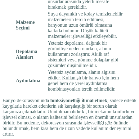
unsurlar arasında yeterli mesafe
bırakmak gereklidir.
Suya dayanıklı ve kolay temizlenebilir
malzemelerin tercih edilmesi,
Malzeme
banyonun uzun ömürlü olmasına
Seçimi
katkıda bulunur. Düşük kaliteli
malzemeler işlevselliği etkileyebilir.
Yetersiz depolama, dağınık bir
görüntüye neden olurken, alanın
Depolama
kullanımını zorlaştırır. Akıllı raf
Alanları
sistemleri veya gömme dolaplar gibi
çözümler düşünülmelidir.
Yetersiz aydınlatma, alanın algısını
etkiler. Kullanışlı bir banyo için hem
Aydınlatma
genel hem de yerel aydınlatma
kombinasyonları tercih edilmelidir.
Banyo dekorasyonunda
fonksiyonelliği ihmal etmek
, sadece estetik
kaygılarla hareket edenlerin sık karşılaştığı bir sorun olarak
karşımıza çıkmaktadır. Unutulmamalıdır ki, bir mekanın konforlu ve
işlevsel olması, o alanın kalitesini belirleyen en önemli unsurlardan
biridir. Bu nedenle, dekorasyon sırasında işlevselliği göz önünde
bulundurmak, hem kısa hem de uzun vadede kullanım deneyimini
artırır.