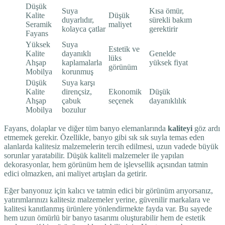
Düşük
Suya
Kısa ömür,
Kalite
Düşük
duyarlıdır,
sürekli bakım
Seramik
maliyet
kolayca çatlar
gerektirir
Fayans
Yüksek
Suya
Estetik ve
Kalite
dayanıklı
Genelde
lüks
Ahşap
kaplamalarla
yüksek fiyat
görünüm
Mobilya
korunmuş
Düşük
Suya karşı
Kalite
dirençsiz,
Ekonomik
Düşük
Ahşap
çabuk
seçenek
dayanıklılık
Mobilya
bozulur
Fayans, dolaplar ve diğer tüm banyo elemanlarında
kaliteyi
göz ardı
etmemek gerekir. Özellikle, banyo gibi sık sık suyla temas eden
alanlarda kalitesiz malzemelerin tercih edilmesi, uzun vadede büyük
sorunlar yaratabilir. Düşük kaliteli malzemeler ile yapılan
dekorasyonlar, hem görünüm hem de işlevsellik açısından tatmin
edici olmazken, ani maliyet artışları da getirir.
Eğer banyonuz için kalıcı ve tatmin edici bir görünüm arıyorsanız,
yatırımlarınızı kalitesiz malzemeler yerine, güvenilir markalara ve
kalitesi kanıtlanmış ürünlere yönlendirmekte fayda var. Bu sayede
hem uzun ömürlü bir banyo tasarımı oluşturabilir hem de estetik