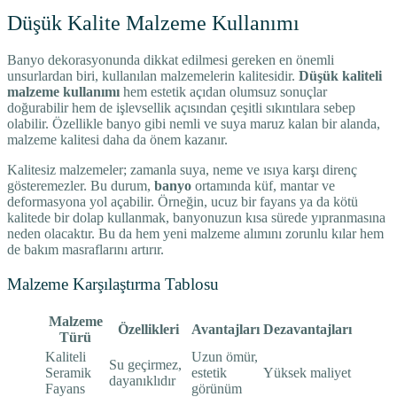
Düşük Kalite Malzeme Kullanımı
Banyo dekorasyonunda dikkat edilmesi gereken en önemli
unsurlardan biri, kullanılan malzemelerin kalitesidir.
Düşük kaliteli
malzeme kullanımı
hem estetik açıdan olumsuz sonuçlar
doğurabilir hem de işlevsellik açısından çeşitli sıkıntılara sebep
olabilir. Özellikle banyo gibi nemli ve suya maruz kalan bir alanda,
malzeme kalitesi daha da önem kazanır.
Kalitesiz malzemeler; zamanla suya, neme ve ısıya karşı direnç
gösteremezler. Bu durum,
banyo
ortamında küf, mantar ve
deformasyona yol açabilir. Örneğin, ucuz bir fayans ya da kötü
kalitede bir dolap kullanmak, banyonuzun kısa sürede yıpranmasına
neden olacaktır. Bu da hem yeni malzeme alımını zorunlu kılar hem
de bakım masraflarını artırır.
Malzeme Karşılaştırma Tablosu
Malzeme
Özellikleri
Avantajları
Dezavantajları
Türü
Kaliteli
Uzun ömür,
Su geçirmez,
Seramik
estetik
Yüksek maliyet
dayanıklıdır
Fayans
görünüm