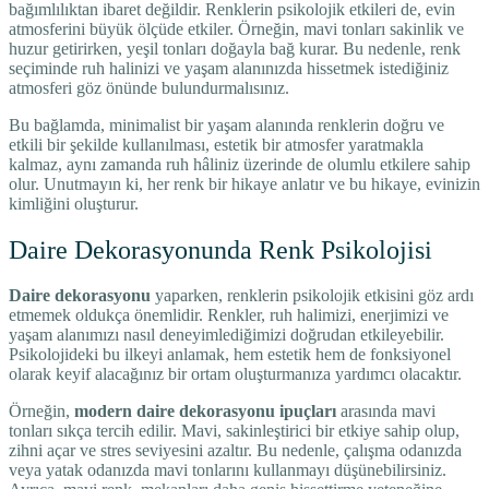
bağımlılıktan ibaret değildir. Renklerin psikolojik etkileri de, evin
atmosferini büyük ölçüde etkiler. Örneğin, mavi tonları sakinlik ve
huzur getirirken, yeşil tonları doğayla bağ kurar. Bu nedenle, renk
seçiminde ruh halinizi ve yaşam alanınızda hissetmek istediğiniz
atmosferi göz önünde bulundurmalısınız.
Bu bağlamda, minimalist bir yaşam alanında renklerin doğru ve
etkili bir şekilde kullanılması, estetik bir atmosfer yaratmakla
kalmaz, aynı zamanda ruh hâliniz üzerinde de olumlu etkilere sahip
olur. Unutmayın ki, her renk bir hikaye anlatır ve bu hikaye, evinizin
kimliğini oluşturur.
Daire Dekorasyonunda Renk Psikolojisi
Daire dekorasyonu
yaparken, renklerin psikolojik etkisini göz ardı
etmemek oldukça önemlidir. Renkler, ruh halimizi, enerjimizi ve
yaşam alanımızı nasıl deneyimlediğimizi doğrudan etkileyebilir.
Psikolojideki bu ilkeyi anlamak, hem estetik hem de fonksiyonel
olarak keyif alacağınız bir ortam oluşturmanıza yardımcı olacaktır.
Örneğin,
modern daire dekorasyonu ipuçları
arasında mavi
tonları sıkça tercih edilir. Mavi, sakinleştirici bir etkiye sahip olup,
zihni açar ve stres seviyesini azaltır. Bu nedenle, çalışma odanızda
veya yatak odanızda mavi tonlarını kullanmayı düşünebilirsiniz.