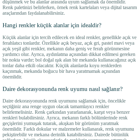
düşünmek ve bu alanlar arasında uyum sağlamak da önemlidir.
Renk paletinizi belirlerken, örnek renk kartelaları veya dijital tasarım
araçlarından faydalanabilirsiniz.
Hangi renkler küçük alanlar için idealdir?
Küçük alanlar için tercih edilecek en ideal renkler, genellikle açık ve
ferahlatıcı tonlardır. Özellikle açık beyaz, açık gri, pastel mavi veya
açık yeşil gibi renkler, mekanın daha geniş ve ferah görünmesine
yardımcı olur. Ayrıca, aydınlatma açısından dikkat edilmesi gereken
bir nokta vardır; bol doğal ışık alan bir mekanda kullanacağınız açık
tonlar daha etkili olacaktır. Küçük alanlarda koyu renklerden
kaçınmak, mekanda boğucu bir hava yaratmamak açısından
önemlidir.
Daire dekorasyonunda renk uyumu nasıl sağlanır?
Daire dekorasyonunda renk uyumunu sağlamak için, öncelikle
seçtiğiniz ana renge uygun olacak tamamlayıcı renkler
belirlemelisiniz. Renk çarkından yararlanarak, karşıt veya benzer
renkleri bulabilirsiniz. Ayrıca, mekanın farklı bölümlerinde renk
geçişlerini yumuşak tutarak, akışkan bir görünüm yaratmak
önemlidir. Farklı dokular ve malzemeler kullanarak, renk uyumunu
pekiştirebilir ve mekana derinlik katabilirsiniz. Dairede bütünlük