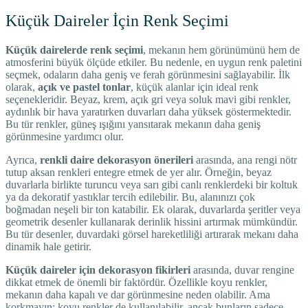
Küçük Daireler İçin Renk Seçimi
Küçük dairelerde renk seçimi
, mekanın hem görünümünü hem de
atmosferini büyük ölçüde etkiler. Bu nedenle, en uygun renk paletini
seçmek, odaların daha geniş ve ferah görünmesini sağlayabilir. İlk
olarak,
açık ve pastel tonlar
, küçük alanlar için ideal renk
seçenekleridir. Beyaz, krem, açık gri veya soluk mavi gibi renkler,
aydınlık bir hava yaratırken duvarları daha yüksek göstermektedir.
Bu tür renkler, güneş ışığını yansıtarak mekanın daha geniş
görünmesine yardımcı olur.
Ayrıca,
renkli daire dekorasyon önerileri
arasında, ana rengi nötr
tutup aksan renkleri entegre etmek de yer alır. Örneğin, beyaz
duvarlarla birlikte turuncu veya sarı gibi canlı renklerdeki bir koltuk
ya da dekoratif yastıklar tercih edilebilir. Bu, alanınızı çok
boğmadan neşeli bir ton katabilir. Ek olarak, duvarlarda şeritler veya
geometrik desenler kullanarak derinlik hissini artırmak mümkündür.
Bu tür desenler, duvardaki görsel hareketliliği artırarak mekanı daha
dinamik hale getirir.
Küçük daireler için dekorasyon fikirleri
arasında, duvar rengine
dikkat etmek de önemli bir faktördür. Özellikle koyu renkler,
mekanın daha kapalı ve dar görünmesine neden olabilir. Ama
korkmayın; koyu renkler de kullanılabilir, ancak bunların sadece