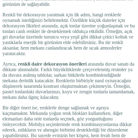
görünüm de sağlayabilir.
Renkli bir dekorasyon yaratmak için ilk adım, hangi renklerle
oynamak istediğinizi belirlemektir. Özellikle küçük daireler için
dekorasyon fikirleri arasında, açık tonlar üzerine yoğunlaşmak ve bu
tonları canlı renkler ile desteklemek oldukça etkilidir. Örneğin, açık
gri duvarlar üzerinde turuncu veya yeşil gibi dikkat çekici koltuk ve
yastıklarla enerjik bir görünüm elde edebilirsiniz. Bu tür renkli
aksanlar, hem mekanı canlandıracak hem de sıcak atmosferler
yaratacaktır.
Ayrıca,
renkli daire dekorasyon önerileri
arasında duvar sanatı da
dikkate alınmalıdır. Farklı büyüklüklerde çerçevelenmiş resimler ya
da duvara asılmış tablolar, sarkan bitkilerle kombinlendiğinde
mekana derinlik katacaktır. Renklerin birbiriyle nasıl oynayacağını
düşünerek tasarımda kontrast oluşturmaktan çekinmeyin. Örneğin,
pastel tonlardaki duvarlarınızı, koyu ve zengin tonlarla tamamlamak,
mekanı daha ilginç kılacaktır.
Bir diğer öneri ise, renklerle denge sağlamak ve aşırıya
kaçmamaktır. Mekanda yoğun renk blokları kullanırken, diğer
elemanları daha nötr tonlarda seçmek, göz yorgunluğunu
önleyecektir. Mobilya seçimlerinde renk kombinasyonlarına dikkat
ederek, zıtlıkların ve ahengin birbirini desteklediği bir düzenleme
yapabilirsiniz. Bu sayede evinizin her köşesi, hem ferah hem de