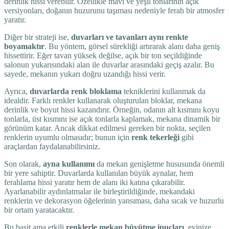
derinlik hissi verebilir. Özellikle mavi ve yeşil tonlarının açık
versiyonları, doğanın huzurunu taşıması nedeniyle ferah bir atmosfer
yaratır.
Diğer bir strateji ise,
duvarları ve tavanları aynı renkte
boyamaktır
. Bu yöntem, görsel sürekliği artırarak alanı daha geniş
hissettirir. Eğer tavan yüksek değilse, açık bir ton seçildiğinde
salonun yukarısındaki alan ile duvarlar arasındaki geçiş azalır. Bu
sayede, mekanın yukarı doğru uzandığı hissi verir.
Ayrıca,
duvarlarda renk bloklama
tekniklerini kullanmak da
idealdir. Farklı renkler kullanarak oluşturulan bloklar, mekana
derinlik ve boyut hissi kazandırır. Örneğin, odanın alt kısmını koyu
tonlarla, üst kısmını ise açık tonlarla kaplamak, mekana dinamik bir
görünüm katar. Ancak dikkat edilmesi gereken bir nokta, seçilen
renklerin uyumlu olmasıdır; bunun için
renk tekerleği
gibi
araçlardan faydalanabilirsiniz.
Son olarak,
ayna kullanımı
da mekan genişletme hususunda önemli
bir yere sahiptir. Duvarlarda kullanılan büyük aynalar, hem
ferahlama hissi yaratır hem de alanı iki katına çıkarabilir.
Ayarlanabilir aydınlatmalar ile birleştirildiğinde, mekandaki
renklerin ve dekorasyon öğelerinin yansıması, daha sıcak ve huzurlu
bir ortam yaratacaktır.
Bu basit ama etkili
renklerle mekan büyütme ipuçları
, evinize