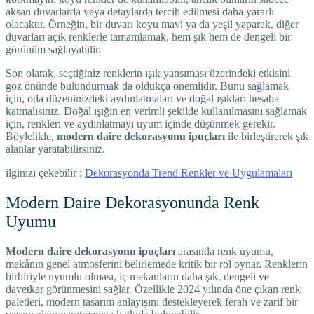
aksan duvarlarda veya detaylarda tercih edilmesi daha yararlı
olacaktır. Örneğin, bir duvarı koyu mavi ya da yeşil yaparak, diğer
duvarları açık renklerle tamamlamak, hem şık hem de dengeli bir
görünüm sağlayabilir.
Son olarak, seçtiğiniz renklerin ışık yansıması üzerindeki etkisini
göz önünde bulundurmak da oldukça önemlidir. Bunu sağlamak
için, oda düzeninizdeki aydınlatmaları ve doğal ışıkları hesaba
katmalısınız. Doğal ışığın en verimli şekilde kullanılmasını sağlamak
için, renkleri ve aydınlatmayı uyum içinde düşünmek gerekir.
Böylelikle,
modern daire dekorasyonu ipuçları
ile birleştirerek şık
alanlar yaratabilirsiniz.
ilginizi çekebilir :
Dekorasyonda Trend Renkler ve Uygulamaları
Modern Daire Dekorasyonunda Renk
Uyumu
Modern daire dekorasyonu ipuçları
arasında renk uyumu,
mekânın genel atmosferini belirlemede kritik bir rol oynar. Renklerin
birbiriyle uyumlu olması, iç mekanların daha şık, dengeli ve
davetkar görünmesini sağlar. Özellikle 2024 yılında öne çıkan renk
paletleri, modern tasarım anlayışını destekleyerek ferah ve zarif bir