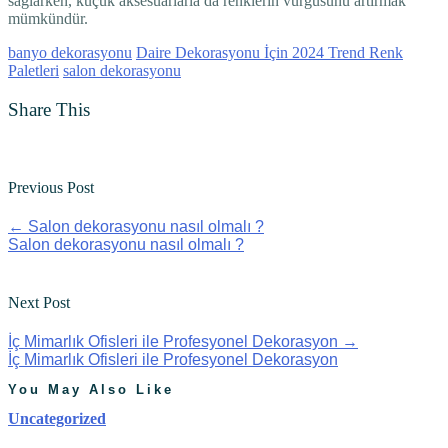
sağlarken, küçük aksesuarlarla da renklerin vurgusunu artırmak
mümkündür.
banyo dekorasyonu
Daire Dekorasyonu İçin 2024 Trend Renk
Paletleri
salon dekorasyonu
Share This
Previous Post
←
Salon dekorasyonu nasıl olmalı ?
Salon dekorasyonu nasıl olmalı ?
Next Post
İç Mimarlık Ofisleri ile Profesyonel Dekorasyon
→
İç Mimarlık Ofisleri ile Profesyonel Dekorasyon
You May Also Like
Uncategorized