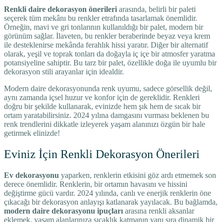
Renkli daire dekorasyon önerileri
arasında, belirli bir paleti
seçerek tüm mekânı bu renkler etrafında tasarlamak önemlidir.
Örneğin, mavi ve gri tonlarının kullanıldığı bir palet, modern bir
görünüm sağlar. İlaveten, bu renkler beraberinde beyaz veya krem
ile desteklenirse mekânda ferahlık hissi yaratır. Diğer bir alternatif
olarak, yeşil ve toprak tonları da doğayla iç içe bir atmosfer yaratma
potansiyeline sahiptir. Bu tarz bir palet, özellikle doğa ile uyumlu bir
dekorasyon stili arayanlar için idealdir.
Modern daire dekorasyonunda renk uyumu, sadece görsellik değil,
aynı zamanda içsel huzur ve konfor için de gereklidir. Renkleri
doğru bir şekilde kullanarak, evinizde hem şık hem de sıcak bir
ortam yaratabilirsiniz. 2024 yılına damgasını vurması beklenen bu
renk trendlerini dikkatle izleyerek yaşam alanınızı özgün bir hale
getirmek elinizde!
Eviniz İçin Renkli Dekorasyon Önerileri
Ev dekorasyonu
yaparken, renklerin etkisini göz ardı etmemek son
derece önemlidir. Renklerin, bir ortamın havasını ve hissini
değiştirme gücü vardır. 2024 yılında, canlı ve enerjik renklerin öne
çıkacağı bir dekorasyon anlayışı katlanarak yayılacak. Bu bağlamda,
modern daire dekorasyonu ipuçları
arasına renkli aksanlar
eklemek, yaşam alanlarınıza sıcaklık katmanın yanı sıra dinamik bir