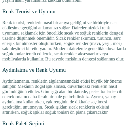
yaşam alanı yaratmanıza katkıda bulunabilir.
Renk Teorisi ve Uyumu
Renk teorisi, renklerin nasıl bir araya geldiğini ve birbiriyle nasıl
etkileşime geçtiğini anlamanızı sağlar. Dairelerinizdeki renk
uyumunu sağlamak için öncelikle sıcak ve soğuk renklerin dengesi
üzerine düşünmek önemlidir. Sıcak renkler (kırmızı, turuncu, sarı)
enerjik bir atmosfer oluştururken, soğuk renkler (mavi, yeşil, mor)
sakinleştirici bir etki yaratır. Modern dairelerde genellikle duvarlarda
soğuk tonlar tercih edilerek, sıcak renkler aksesuarlar veya
mobilyalarda kullanılır. Bu sayede mekânın dengesi sağlanmış olur.
Aydınlatma ve Renk Uyumu
Aydınlatmanın, renklerin algılanmasındaki etkisi büyük bir öneme
sahiptir. Mekânın doğal ışık alması, duvarlardaki renklerin nasıl
göründüğünü etkiler. Gün ışığı alan bir dairede, pastel tonlar tercih
ederek ortamı daha ferah bir hale getirebilirsiniz. Ayrıca, yapay
aydınlatma kullanırken, ışık renginin de dikkatle seçilmesi
gerektiğini unutmayın. Sıcak ışıklar, sıcak renklerin etkisini
artırırken, soğuk ışıklar soğuk tonları ön plana çıkaracaktır.
Renk Paleti Seçimi