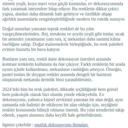
zümrüt yeşili, koyu mavi veya güçlü kırmızılar, ev dekorasyonunda
fark yaratmak isteyenlere hitap ediyor. Bu renklerin dikkat çekici
yapısı, alanları daha dinamik hale getiriyor ve özellikle ahşap
ağırlıklı tasarımlarla zenginleştirildiğinde modern bir estetik sunuyor.
Doğal unsurları yansıtan toprak renkleri de bu yılın
vazgeçilmezlerinden. Bej, terrakota ve zeytin yeşili gibi tonlar, sıcak
bir atmosfer yaratmanın yanı sıra, iç mekanları daha samimi kılma
özelliğine sahip. Doğal malzemelerle birleştiğinde, bu renk paletleri
evinize huzurlu bir hava katıyor.
Bunların yanı sıra, renkli daire dekorasyon önerileri arasında
kontrast renklerin kullanımı da öne çıkıyor. Farklı renklerin bir arada
uyum içinde kullanılması, mekanların canlılığını artırıyor. Örneğin,
pastel tonları ile doygun renkler arasında dengeli bir harmoni
oluşturarak mekanda derinlik hissi yaratabilirsiniz.
2024’teki tüm bu renk paletleri, dikkatle seçildiğinde hem görsel
hem psikolojik olarak bizi olumlu yönde etkileyebilir. Ev
dekorasyonu, yalnızca kişisel zevkinizi yansıtan bir alan değil, aynı
zamanda ruh halinizi de etkileyen bir alan olduğu için, seçtiğiniz
renkler konusunda bilinçli olmanız önemli. Bu yılın trendlerini takip
ederek, yaşam alanınızı daha keyifli hale getirebilirsiniz.
ilginizi çekebilir :
mutfak dekorasyonu firmaları