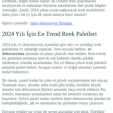
yaratmak, doğru renkle başlar; bu yüzden renk psikolojisini
inceleyecek ve mekanları büyütme tekniklerine dair pratik bilgiler
vereceğiz. Şimdi, 2024 yılına uyum sağlayacak renk seçimleriyle
daha çekici bir ev için ilk adımı atmaya hazır mısınız?
ilginizi çekebilir :
daire dekorasyon firmaları
2024 Yılı İçin En Trend Renk Paletleri
2024 yılı, ev dekorasyonu açısından göz alıcı ve yenilikçi renk
paletlerine ev sahipliği yapacak. Yeni sezonla birlikte,
ev
dekorasyonu
alanında ön plana çıkacak olan renkler, hem estetik
bir görünüm sunmaya hem de ruh halimizi olumlu şekilde
etkilemeye yönelik tasarlandılar. Bu yıl dikkat çeken renk paletleri
arasında pastel tonları, doygun renkler ve doğal unsurları yansıtan
tonlar bulunuyor.
İlk olarak, pastel tonlar bu yılın en gözde seçimlerinden biri olacak.
Yumuşak mavi, lavanta, mint yeşili gibi tonlar, özellikle küçük
daireler için dekorasyon fikirleri arasında sıkça tercih ediliyor. Bu
renkler, mekanları aydınlatırken sakin bir atmosfer yaratmayı da
başarıyor. Ayrıca pastel tonlar, modern daire dekorasyonu ipuçları ile
birleştirildiğinde, şık ve minimalist bir görünüm ortaya çıkarıyor.
Doygun renkler ise cesur bir seçim arayanlar için ideal. Özellikle