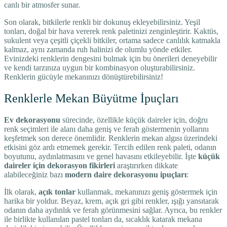
canlı bir atmosfer sunar.
Son olarak, bitkilerle renkli bir dokunuş ekleyebilirsiniz. Yeşil
tonları, doğal bir hava vererek renk paletinizi zenginleştirir. Kaktüs,
sukulent veya çeşitli çiçekli bitkiler, ortama sadece canlılık katmakla
kalmaz, aynı zamanda ruh halinizi de olumlu yönde etkiler.
Evinizdeki renklerin dengesini bulmak için bu önerileri deneyebilir
ve kendi tarzınıza uygun bir kombinasyon oluşturabilirsiniz.
Renklerin gücüyle mekanınızı dönüştürebilirsiniz!
Renklerle Mekan Büyütme İpuçları
Ev dekorasyonu
sürecinde, özellikle küçük daireler için, doğru
renk seçimleri ile alanı daha geniş ve ferah göstermenin yollarını
keşfetmek son derece önemlidir. Renklerin mekan algısı üzerindeki
etkisini göz ardı etmemek gerekir. Tercih edilen renk paleti, odanın
boyutunu, aydınlatmasını ve genel havasını etkileyebilir. İşte
küçük
daireler için dekorasyon fikirleri
araştırırken dikkate
alabileceğiniz bazı
modern daire dekorasyonu ipuçları
:
İlk olarak,
açık tonlar
kullanmak, mekanınızı geniş göstermek için
harika bir yoldur. Beyaz, krem, açık gri gibi renkler, ışığı yansıtarak
odanın daha aydınlık ve ferah görünmesini sağlar. Ayrıca, bu renkler
ile birlikte kullanılan pastel tonları da, sıcaklık katarak mekana