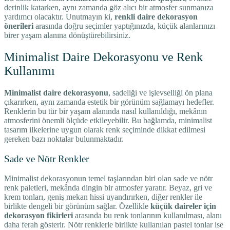
derinlik katarken, aynı zamanda göz alıcı bir atmosfer sunmanıza
yardımcı olacaktır. Unutmayın ki,
renkli daire dekorasyon
önerileri
arasında doğru seçimler yaptığınızda, küçük alanlarınızı
birer yaşam alanına dönüştürebilirsiniz.
Minimalist Daire Dekorasyonu ve Renk
Kullanımı
Minimalist daire dekorasyonu
, sadeliği ve işlevselliği ön plana
çıkarırken, aynı zamanda estetik bir görünüm sağlamayı hedefler.
Renklerin bu tür bir yaşam alanında nasıl kullanıldığı, mekânın
atmosferini önemli ölçüde etkileyebilir. Bu bağlamda, minimalist
tasarım ilkelerine uygun olarak renk seçiminde dikkat edilmesi
gereken bazı noktalar bulunmaktadır.
Sade ve Nötr Renkler
Minimalist dekorasyonun temel taşlarından biri olan sade ve nötr
renk paletleri, mekânda dingin bir atmosfer yaratır. Beyaz, gri ve
krem tonları, geniş mekan hissi uyandırırken, diğer renkler ile
birlikte dengeli bir görünüm sağlar. Özellikle
küçük daireler için
dekorasyon fikirleri
arasında bu renk tonlarının kullanılması, alanı
daha ferah gösterir. Nötr renklerle birlikte kullanılan pastel tonlar ise