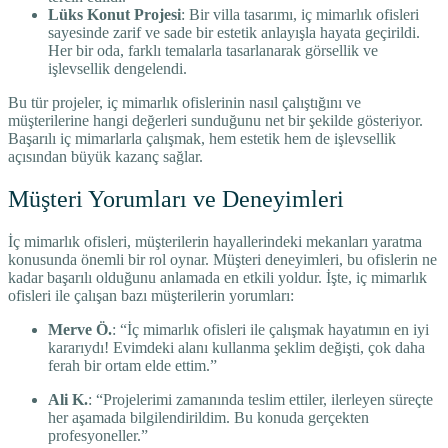
Lüks Konut Projesi
: Bir villa tasarımı, iç mimarlık ofisleri
sayesinde zarif ve sade bir estetik anlayışla hayata geçirildi.
Her bir oda, farklı temalarla tasarlanarak görsellik ve
işlevsellik dengelendi.
Bu tür projeler, iç mimarlık ofislerinin nasıl çalıştığını ve
müşterilerine hangi değerleri sunduğunu net bir şekilde gösteriyor.
Başarılı iç mimarlarla çalışmak, hem estetik hem de işlevsellik
açısından büyük kazanç sağlar.
Müşteri Yorumları ve Deneyimleri
İç mimarlık ofisleri, müşterilerin hayallerindeki mekanları yaratma
konusunda önemli bir rol oynar. Müşteri deneyimleri, bu ofislerin ne
kadar başarılı olduğunu anlamada en etkili yoldur. İşte, iç mimarlık
ofisleri ile çalışan bazı müşterilerin yorumları:
Merve Ö.
: “İç mimarlık ofisleri ile çalışmak hayatımın en iyi
kararıydı! Evimdeki alanı kullanma şeklim değişti, çok daha
ferah bir ortam elde ettim.”
Ali K.
: “Projelerimi zamanında teslim ettiler, ilerleyen süreçte
her aşamada bilgilendirildim. Bu konuda gerçekten
profesyoneller.”