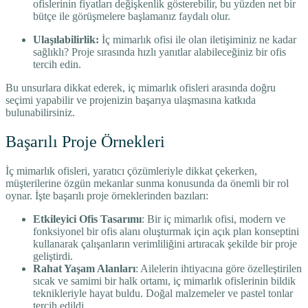
ofislerinin fiyatları değişkenlik gösterebilir, bu yüzden net bir
bütçe ile görüşmelere başlamanız faydalı olur.
Ulaşılabilirlik:
İç mimarlık ofisi ile olan iletişiminiz ne kadar
sağlıklı? Proje sırasında hızlı yanıtlar alabileceğiniz bir ofis
tercih edin.
Bu unsurlara dikkat ederek, iç mimarlık ofisleri arasında doğru
seçimi yapabilir ve projenizin başarıya ulaşmasına katkıda
bulunabilirsiniz.
Başarılı Proje Örnekleri
İç mimarlık ofisleri, yaratıcı çözümleriyle dikkat çekerken,
müşterilerine özgün mekanlar sunma konusunda da önemli bir rol
oynar. İşte başarılı proje örneklerinden bazıları:
Etkileyici Ofis Tasarımı
: Bir iç mimarlık ofisi, modern ve
fonksiyonel bir ofis alanı oluşturmak için açık plan konseptini
kullanarak çalışanların verimliliğini artıracak şekilde bir proje
geliştirdi.
Rahat Yaşam Alanları
: Ailelerin ihtiyacına göre özelleştirilen
sıcak ve samimi bir halk ortamı, iç mimarlık ofislerinin bildik
teknikleriyle hayat buldu. Doğal malzemeler ve pastel tonlar
tercih edildi.