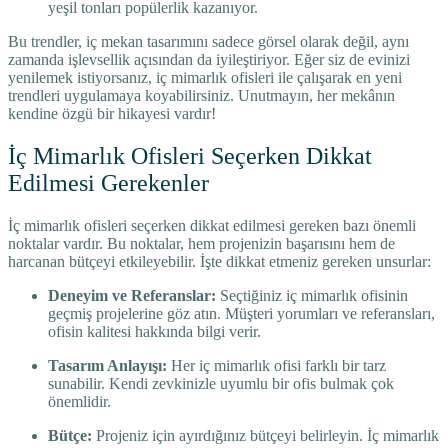
yeşil tonları popülerlik kazanıyor.
Bu trendler, iç mekan tasarımını sadece görsel olarak değil, aynı
zamanda işlevsellik açısından da iyileştiriyor. Eğer siz de evinizi
yenilemek istiyorsanız, iç mimarlık ofisleri ile çalışarak en yeni
trendleri uygulamaya koyabilirsiniz. Unutmayın, her mekânın
kendine özgü bir hikayesi vardır!
İç Mimarlık Ofisleri Seçerken Dikkat
Edilmesi Gerekenler
İç mimarlık ofisleri seçerken dikkat edilmesi gereken bazı önemli
noktalar vardır. Bu noktalar, hem projenizin başarısını hem de
harcanan bütçeyi etkileyebilir. İşte dikkat etmeniz gereken unsurlar:
Deneyim ve Referanslar:
Seçtiğiniz iç mimarlık ofisinin
geçmiş projelerine göz atın. Müşteri yorumları ve referansları,
ofisin kalitesi hakkında bilgi verir.
Tasarım Anlayışı:
Her iç mimarlık ofisi farklı bir tarz
sunabilir. Kendi zevkinizle uyumlu bir ofis bulmak çok
önemlidir.
Bütçe:
Projeniz için ayırdığınız bütçeyi belirleyin. İç mimarlık