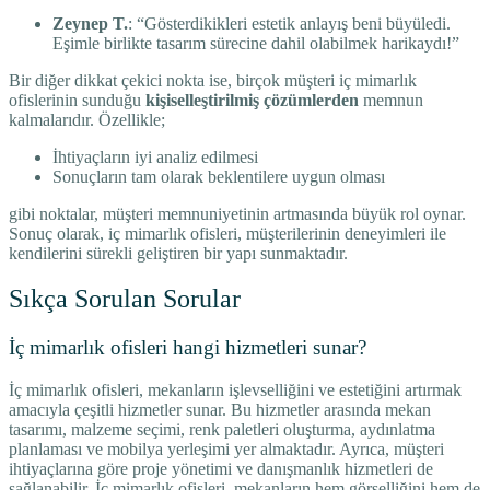
Zeynep T.
: “Gösterdikikleri estetik anlayış beni büyüledi.
Eşimle birlikte tasarım sürecine dahil olabilmek harikaydı!”
Bir diğer dikkat çekici nokta ise, birçok müşteri iç mimarlık
ofislerinin sunduğu
kişiselleştirilmiş çözümlerden
memnun
kalmalarıdır. Özellikle;
İhtiyaçların iyi analiz edilmesi
Sonuçların tam olarak beklentilere uygun olması
gibi noktalar, müşteri memnuniyetinin artmasında büyük rol oynar.
Sonuç olarak, iç mimarlık ofisleri, müşterilerinin deneyimleri ile
kendilerini sürekli geliştiren bir yapı sunmaktadır.
Sıkça Sorulan Sorular
İç mimarlık ofisleri hangi hizmetleri sunar?
İç mimarlık ofisleri, mekanların işlevselliğini ve estetiğini artırmak
amacıyla çeşitli hizmetler sunar. Bu hizmetler arasında mekan
tasarımı, malzeme seçimi, renk paletleri oluşturma, aydınlatma
planlaması ve mobilya yerleşimi yer almaktadır. Ayrıca, müşteri
ihtiyaçlarına göre proje yönetimi ve danışmanlık hizmetleri de
sağlanabilir. İç mimarlık ofisleri, mekanların hem görselliğini hem de