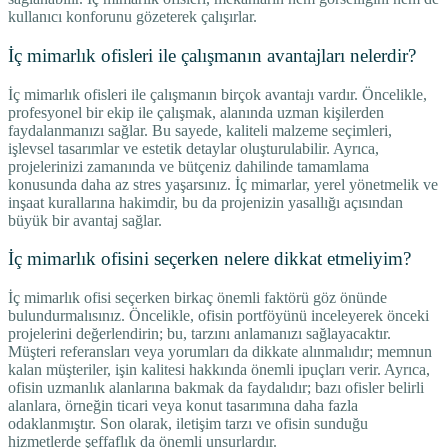
kullanıcı konforunu gözeterek çalışırlar.
İç mimarlık ofisleri ile çalışmanın avantajları nelerdir?
İç mimarlık ofisleri ile çalışmanın birçok avantajı vardır. Öncelikle,
profesyonel bir ekip ile çalışmak, alanında uzman kişilerden
faydalanmanızı sağlar. Bu sayede, kaliteli malzeme seçimleri,
işlevsel tasarımlar ve estetik detaylar oluşturulabilir. Ayrıca,
projelerinizi zamanında ve bütçeniz dahilinde tamamlama
konusunda daha az stres yaşarsınız. İç mimarlar, yerel yönetmelik ve
inşaat kurallarına hakimdir, bu da projenizin yasallığı açısından
büyük bir avantaj sağlar.
İç mimarlık ofisini seçerken nelere dikkat etmeliyim?
İç mimarlık ofisi seçerken birkaç önemli faktörü göz önünde
bulundurmalısınız. Öncelikle, ofisin portföyünü inceleyerek önceki
projelerini değerlendirin; bu, tarzını anlamanızı sağlayacaktır.
Müşteri referansları veya yorumları da dikkate alınmalıdır; memnun
kalan müşteriler, işin kalitesi hakkında önemli ipuçları verir. Ayrıca,
ofisin uzmanlık alanlarına bakmak da faydalıdır; bazı ofisler belirli
alanlara, örneğin ticari veya konut tasarımına daha fazla
odaklanmıştır. Son olarak, iletişim tarzı ve ofisin sunduğu
hizmetlerde şeffaflık da önemli unsurlardır.