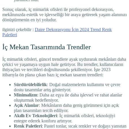
Sonuç olarak, iç mimarlık ofisleri ile profesyonel dekorasyon,
mekânınızda estetik ve işlevselliği bir araya getirerek yaşam alanınızı
dönüştürmenin en iyi yoludur.
ilginizi çekebilir :
Daire Dekorasyonu İçin 2024 Trend Renk
Paletleri
İç Mekan Tasarımında Trendler
İç mimarlık ofisleri, güncel trendlere ayak uydurarak mekânları daha
çekici ve yaşamaya uygun hale getiriyor. Bu trendler, kullanıcıların
ihtiyaçları ve tercihleri doğrultusunda şekilleniyor. İşte 2023
itibarıyla ön plana çıkan bazı iç mekan tasarım trendleri:
Sürdürülebilirlik
: Doğal malzemelerin kullanımı ve çevre
dostu tasarımlar artış gösteriyor.
Minimalizm
: Daha az eşya ile daha işlevsel ve rahat alanlar
oluşturmak hedefleniyor.
Açık Alanlar
: Mekânların daha geniş görünmesi için açık
plan tasarımları tercih ediliyor.
Akıllı Ev Teknolojileri
: İç mimarlık ofisleri, teknolojiyi
entegre ederek konforu artırıyor.
Renk Paletleri
: Pastel tonlar, sıcak renkler ve doğayı yansıtan