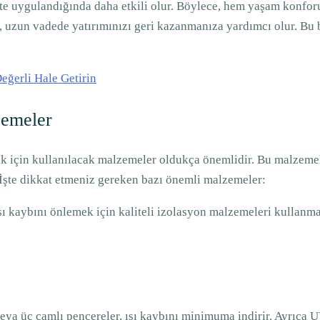
rlikte uygulandığında daha etkili olur. Böylece, hem yaşam konfo
er, uzun vadede yatırımınızı geri kazanmanıza yardımcı olur. Bu
Değerli Hale Getirin
zemeler
amak için kullanılacak malzemeler oldukça önemlidir. Bu malzeme
. İşte dikkat etmeniz gereken bazı önemli malzemeler:
Isı kaybını önlemek için kaliteli izolasyon malzemeleri kullanm
veya üç camlı pencereler, ısı kaybını minimuma indirir. Ayrıca UV