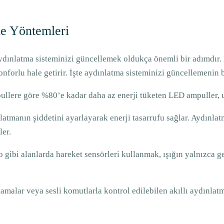
e Yöntemleri
n aydınlatma sisteminizi güncellemek oldukça önemli bir adımdı
onforlu hale getirir. İşte aydınlatma sisteminizi güncellemenin 
llere göre %80’e kadar daha az enerji tüketen LED ampuller, uz
atmanın şiddetini ayarlayarak enerji tasarrufu sağlar. Aydınlatm
ler.
gibi alanlarda hareket sensörleri kullanmak, ışığın yalnızca ge
malar veya sesli komutlarla kontrol edilebilen akıllı aydınlatma