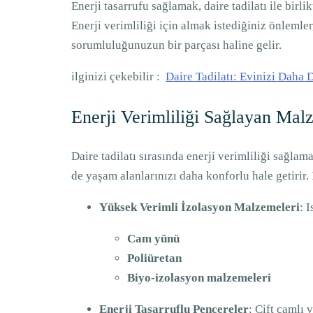
Enerji tasarrufu sağlamak, daire tadilatı ile bi
Enerji verimliliği için almak istediğiniz önleml
sorumluluğunuzun bir parçası haline gelir.
ilginizi çekebilir :
Daire Tadilatı: Evinizi Daha 
Enerji Verimliliği Sağlayan Mal
Daire tadilatı sırasında enerji verimliliği sağl
de yaşam alanlarınızı daha konforlu hale getirir
Yüksek Verimli İzolasyon Malzemeleri
: 
Cam yünü
Poliüretan
Biyo-izolasyon malzemeleri
Enerji Tasarruflu Pencereler
: Çift camlı 