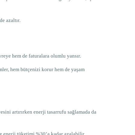
e azaltır.
evreye hem de faturalara olumlu yansır.
eçimler, hem bütçenizi korur hem de yaşam
esini artırırken enerji tasarrufu sağlamada da
ile enerji tüketimi %30’a kadar azalabilir.