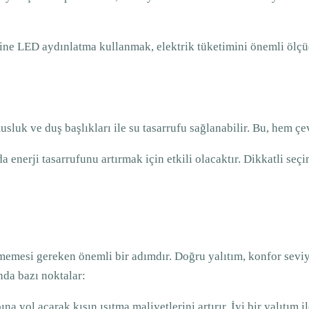
ine LED aydınlatma kullanmak, elektrik tüketimini önemli ölçüd
usluk ve duş başlıkları ile su tasarrufu sağlanabilir. Bu, hem ç
da enerji tasarrufunu artırmak için etkili olacaktır. Dikkatli s
dilmemesi gereken önemli bir adımdır. Doğru yalıtım, konfor seviy
nda bazı noktalar:
bına yol açarak kışın ısıtma maliyetlerini artırır. İyi bir yalıtım 