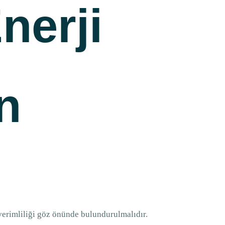
Enerji
n
 verimliliği göz önünde bulundurulmalıdır.