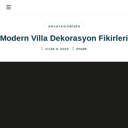
Ev
Dekorasyonunda
UNCATEGORIZED
Farkı
Modern Villa Dekorasyon Fikirleri
Hissedin
OCAK 9, 2025
SHARE