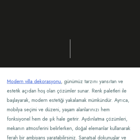
Modern villa dekorasyonu
, günümüz tarzını yansıtan ve
estetik açıdan hoş olan çözümler sunar. Renk paletleri ile
başlayarak, modern estetiği yakalamak mümkündür. Ayrıca,
mobilya seçimi ve düzeni, yaşam alanlarınızı hem
fonksiyonel hem de şık hale getirir. Aydınlatma çözümleri,
mekanın atmosferini belirlerken, doğal elemanlar kullanarak
ferah bir ambiyans yaratabilirsiniz. Sanatsal dokunuşlar ve