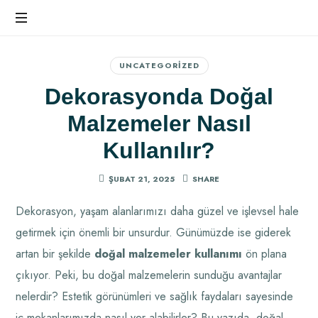
Ev
Dekorasyonunda
UNCATEGORIZED
Farkı
Dekorasyonda Doğal
Hissedin
Malzemeler Nasıl
Kullanılır?
ŞUBAT 21, 2025
SHARE
Dekorasyon, yaşam alanlarımızı daha güzel ve işlevsel hale
getirmek için önemli bir unsurdur. Günümüzde ise giderek
artan bir şekilde
doğal malzemeler kullanımı
ön plana
çıkıyor. Peki, bu doğal malzemelerin sunduğu avantajlar
nelerdir? Estetik görünümleri ve sağlık faydaları sayesinde
iç mekanlarımızda nasıl yer alabilirler? Bu yazıda, doğal