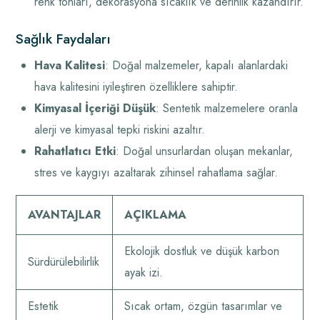
renk tonları, dekorasyona sıcaklık ve derinlik kazandırır.
Sağlık Faydaları
Hava Kalitesi
: Doğal malzemeler, kapalı alanlardaki
hava kalitesini iyileştiren özelliklere sahiptir.
Kimyasal İçeriği Düşük
: Sentetik malzemelere oranla
alerji ve kimyasal tepki riskini azaltır.
Rahatlatıcı Etki
: Doğal unsurlardan oluşan mekanlar,
stres ve kaygıyı azaltarak zihinsel rahatlama sağlar.
AVANTAJLAR
AÇIKLAMA
Ekolojik dostluk ve düşük karbon
Sürdürülebilirlik
ayak izi.
Estetik
Sıcak ortam, özgün tasarımlar ve