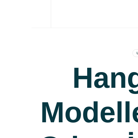
Ev Dekorasyonunda Farkı Hissedin
Hang
Modell