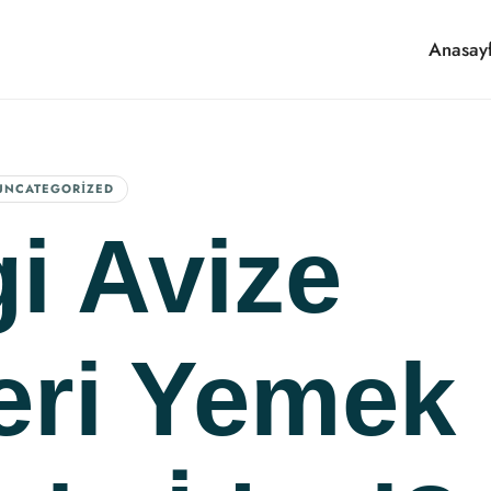
Anasay
UNCATEGORIZED
i Avize
eri Yemek