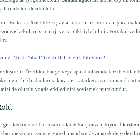
erinde tercih edilebilir.
nınır. Bu koku, özellikle kış aylarında, sıcak bir ortam yaratmak
renciye
kokuları ise enerji verici etkisiyle bilinir. Portakal ve
ir.:
vinizi Nasıl Daha Düzenli Hale Getirebilirsiniz?
r oluşturur. Özellikle banyo veya spa alanlarında tercih edilen 
 koku, evin farklı alanlarına karakter katarken, aynı zamanda ort
limizi de olumlu yönde etkilediğini söylemek mümkündür.
Rolü
 gereken önemli bir unsuru olarak karşımıza çıkıyor.
İlk izlen
ukları mekanları sadece görsel unsurlara dayanarak değerlendi