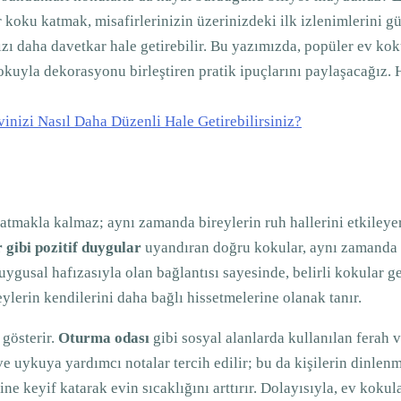
r koku katmak, misafirlerinizin üzerinizdeki ilk izlenimlerini gü
 daha davetkar hale getirebilir. Bu yazımızda, popüler ev koku
kuyla dekorasyonu birleştiren pratik ipuçlarını paylaşacağız. 
vinizi Nasıl Daha Düzenli Hale Getirebilirsiniz?
atmakla kalmaz; aynı zamanda bireylerin ruh hallerini etkileye
 gibi pozitif duygular
uyandıran doğru kokular, aynı zamanda m
uygusal hafızasıyla olan bağlantısı sayesinde, belirli kokular g
eylerin kendilerini daha bağlı hissetmelerine olanak tanır.
 gösterir.
Oturma odası
gibi sosyal alanlarda kullanılan ferah v
 ve uykuya yardımcı notalar tercih edilir; bu da kişilerin dinlenme
ne keyif katarak evin sıcaklığını arttırır. Dolayısıyla, ev koku