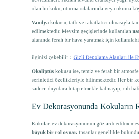
olan bu koku, oturma odalarında veya okuma köşel
Vanilya
kokusu, tatlı ve rahatlatıcı olmasıyla ta
edilmektedir. Mevsim geçişlerinde kullanılan
na
alanında ferah bir hava yaratmak için kullanılabil
ilginizi çekebilir :
Gizli Depolama Alanları ile E
Okaliptüs
kokusu ise, temiz ve ferah bir atmosfe
serinletici özellikleriyle bilinmektedir. Her bir
sadece duyulara hitap etmekle kalmayıp, ruh ha
Ev Dekorasyonunda Kokuların 
Kokular, ev dekorasyonunun göz ardı edilmemesi
büyük bir rol oynar.
İnsanlar genellikle bulund