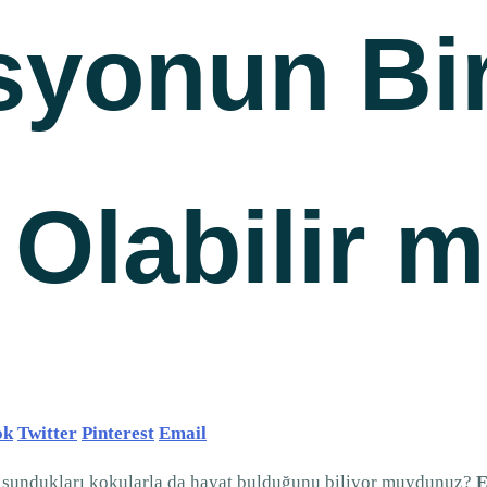
syonun Bi
 Olabilir m
ok
Twitter
Pinterest
Email
da sundukları kokularla da hayat bulduğunu biliyor muydunuz?
E