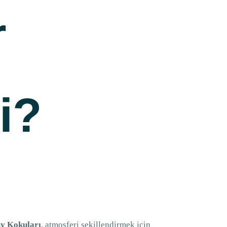
r
i?
v Kokuları
, atmosferi şekillendirmek için