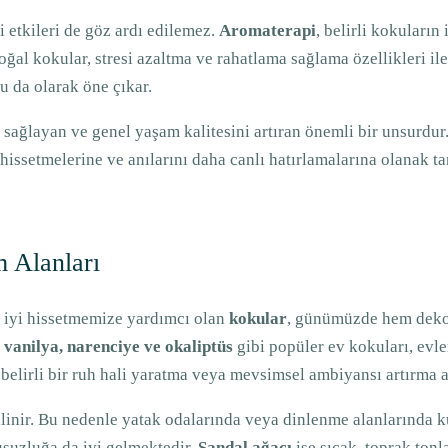
i etkileri de göz ardı edilemez.
Aromaterapi
, belirli kokuların
oğal kokular, stresi azaltma ve rahatlama sağlama özellikleri ile
u da olarak öne çıkar.
ağlayan ve genel yaşam kalitesini artıran önemli bir unsurdur. 
 hissetmelerine ve anılarını daha canlı hatırlamalarına olanak ta
 Alanları
a iyi hissetmemize yardımcı olan
kokular
, günümüzde hem deko
 vanilya, narenciye ve okaliptüs
gibi popüler ev kokuları, evler
belirli bir ruh hali yaratma veya mevsimsel ambiyansı artırma a
bilinir. Bu nedenle yatak odalarında veya dinlenme alanlarında k
usuzluğa da iyi gelmektedir.
Sandal ağacı
ise sıcak, toprak tonl