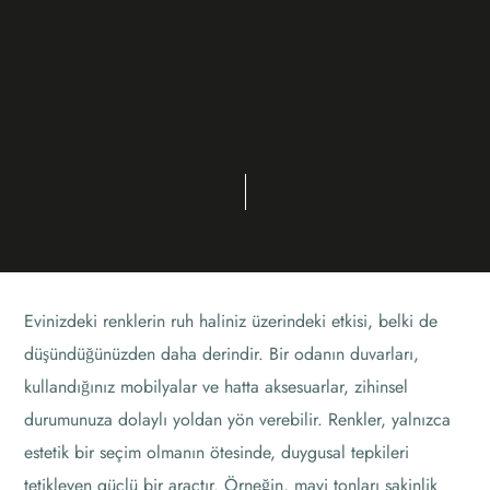
Evinizdeki renklerin ruh haliniz üzerindeki etkisi, belki de
düşündüğünüzden daha derindir. Bir odanın duvarları,
kullandığınız mobilyalar ve hatta aksesuarlar, zihinsel
durumunuza dolaylı yoldan yön verebilir. Renkler, yalnızca
estetik bir seçim olmanın ötesinde, duygusal tepkileri
tetikleyen güçlü bir araçtır. Örneğin, mavi tonları sakinlik