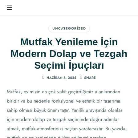
Ev
Dekorasyonunda
UNCATEGORIZED
Farkı
Mutfak Yenileme İçin
Hissedin
Modern Dolap ve Tezgah
Seçimi İpuçları
HAZIRAN 3, 2025
SHARE
Mutfak, evimizin en çok vakit geçirdiğimiz alanlarından
biridir ve bu nedenle fonksiyonel ve estetik bir tasarıma
sahip olması büyük önem taşır. Yenilik arayışında olanlar
için modern dolap ve tezgah seçiminde doğru adımlar
atmak, mutfak atmosferinizi baştan yaratacaktır. Bu yazıda,
mutfak dolap seçiminde dikkat edilmesi gereken