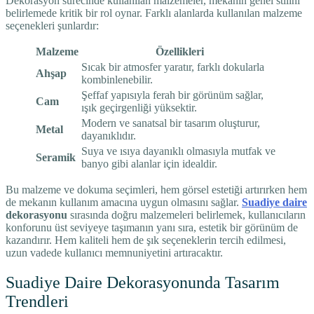
Dekorasyon sürecinde kullanılan malzemeler, mekanın genel stilini
belirlemede kritik bir rol oynar. Farklı alanlarda kullanılan malzeme
seçenekleri şunlardır:
Malzeme
Özellikleri
Sıcak bir atmosfer yaratır, farklı dokularla
Ahşap
kombinlenebilir.
Şeffaf yapısıyla ferah bir görünüm sağlar,
Cam
ışık geçirgenliği yüksektir.
Modern ve sanatsal bir tasarım oluşturur,
Metal
dayanıklıdır.
Suya ve ısıya dayanıklı olmasıyla mutfak ve
Seramik
banyo gibi alanlar için idealdir.
Bu malzeme ve dokuma seçimleri, hem görsel estetiği artırırken hem
de mekanın kullanım amacına uygun olmasını sağlar.
Suadiye daire
dekorasyonu
sırasında doğru malzemeleri belirlemek, kullanıcıların
konforunu üst seviyeye taşımanın yanı sıra, estetik bir görünüm de
kazandırır. Hem kaliteli hem de şık seçeneklerin tercih edilmesi,
uzun vadede kullanıcı memnuniyetini artıracaktır.
Suadiye Daire Dekorasyonunda Tasarım
Trendleri