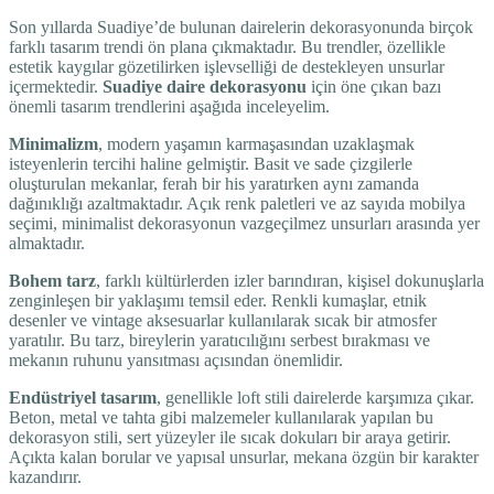
Son yıllarda Suadiye’de bulunan dairelerin dekorasyonunda birçok
farklı tasarım trendi ön plana çıkmaktadır. Bu trendler, özellikle
estetik kaygılar gözetilirken işlevselliği de destekleyen unsurlar
içermektedir.
Suadiye daire dekorasyonu
için öne çıkan bazı
önemli tasarım trendlerini aşağıda inceleyelim.
Minimalizm
, modern yaşamın karmaşasından uzaklaşmak
isteyenlerin tercihi haline gelmiştir. Basit ve sade çizgilerle
oluşturulan mekanlar, ferah bir his yaratırken aynı zamanda
dağınıklığı azaltmaktadır. Açık renk paletleri ve az sayıda mobilya
seçimi, minimalist dekorasyonun vazgeçilmez unsurları arasında yer
almaktadır.
Bohem tarz
, farklı kültürlerden izler barındıran, kişisel dokunuşlarla
zenginleşen bir yaklaşımı temsil eder. Renkli kumaşlar, etnik
desenler ve vintage aksesuarlar kullanılarak sıcak bir atmosfer
yaratılır. Bu tarz, bireylerin yaratıcılığını serbest bırakması ve
mekanın ruhunu yansıtması açısından önemlidir.
Endüstriyel tasarım
, genellikle loft stili dairelerde karşımıza çıkar.
Beton, metal ve tahta gibi malzemeler kullanılarak yapılan bu
dekorasyon stili, sert yüzeyler ile sıcak dokuları bir araya getirir.
Açıkta kalan borular ve yapısal unsurlar, mekana özgün bir karakter
kazandırır.