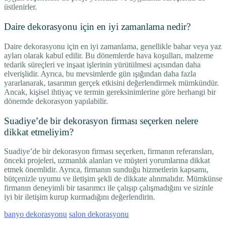
üstlenirler.
Daire dekorasyonu için en iyi zamanlama nedir?
Daire dekorasyonu için en iyi zamanlama, genellikle bahar veya yaz
ayları olarak kabul edilir. Bu dönemlerde hava koşulları, malzeme
tedarik süreçleri ve inşaat işlerinin yürütülmesi açısından daha
elverişlidir. Ayrıca, bu mevsimlerde gün ışığından daha fazla
yararlanarak, tasarımın gerçek etkisini değerlendirmek mümkündür.
Ancak, kişisel ihtiyaç ve termin gereksinimlerine göre herhangi bir
dönemde dekorasyon yapılabilir.
Suadiye’de bir dekorasyon firması seçerken nelere
dikkat etmeliyim?
Suadiye’de bir dekorasyon firması seçerken, firmanın referansları,
önceki projeleri, uzmanlık alanları ve müşteri yorumlarına dikkat
etmek önemlidir. Ayrıca, firmanın sunduğu hizmetlerin kapsamı,
bütçenizle uyumu ve iletişim şekli de dikkate alınmalıdır. Mümkünse
firmanın deneyimli bir tasarımcı ile çalışıp çalışmadığını ve sizinle
iyi bir iletişim kurup kurmadığını değerlendirin.
banyo dekorasyonu
salon dekorasyonu