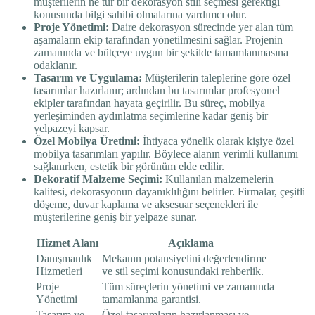
müşterilerin ne tür bir dekorasyon stili seçmesi gerektiği
konusunda bilgi sahibi olmalarına yardımcı olur.
Proje Yönetimi:
Daire dekorasyon sürecinde yer alan tüm
aşamaların ekip tarafından yönetilmesini sağlar. Projenin
zamanında ve bütçeye uygun bir şekilde tamamlanmasına
odaklanır.
Tasarım ve Uygulama:
Müşterilerin taleplerine göre özel
tasarımlar hazırlanır; ardından bu tasarımlar profesyonel
ekipler tarafından hayata geçirilir. Bu süreç, mobilya
yerleşiminden aydınlatma seçimlerine kadar geniş bir
yelpazeyi kapsar.
Özel Mobilya Üretimi:
İhtiyaca yönelik olarak kişiye özel
mobilya tasarımları yapılır. Böylece alanın verimli kullanımı
sağlanırken, estetik bir görünüm elde edilir.
Dekoratif Malzeme Seçimi:
Kullanılan malzemelerin
kalitesi, dekorasyonun dayanıklılığını belirler. Firmalar, çeşitli
döşeme, duvar kaplama ve aksesuar seçenekleri ile
müşterilerine geniş bir yelpaze sunar.
Hizmet Alanı
Açıklama
Danışmanlık
Mekanın potansiyelini değerlendirme
Hizmetleri
ve stil seçimi konusundaki rehberlik.
Proje
Tüm süreçlerin yönetimi ve zamanında
Yönetimi
tamamlanma garantisi.
Tasarım ve
Özel tasarımların hazırlanması ve