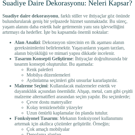
Suadiye Daire Dekorasyonu: Neleri Kapsar?
Suadiye daire dekorasyonu
, farklı stiller ve ihtiyaçlar göz önünde
bulundurularak geniş bir yelpazede hizmet sunmaktadır. Bu süreç,
yaşam alanını daha estetik hale getirmenin yanı sıra işlevselliğini
artırmayı da hedefler. İşte bu kapsamda önemli noktalar:
Alan Analizi
: Dekorasyon sürecinin en ilk aşaması alanın
gereksinimlerini belirlemektir. Yaşayanların yaşam tarzları,
alanın büyüklüğü ve mimari yapısı dikkatle incelenir.
Tasarım Konsepti Geliştirme
: İhtiyaçlar doğrultusunda bir
tasarım konsepti oluşturulur. Bu aşamada:
Renk paletleri
Mobilya düzenlemeleri
Aydınlatma seçimleri gibi unsurlar kararlaştırılır.
Malzeme Seçimi
: Kullanılacak malzemeler estetik ve
dayanıklılık açısından önemlidir. Ahşap, metal, cam gibi çeşitli
malzeme alternatifleri arasından seçim yapılır. Bu seçimlerde;
Çevre dostu materyaller
Kolay temizlenebilir yüzeyler
Uzun ömürlü kaplamalar ön planda tutulur.
Fonksiyonel Tasarım
: Mekanın fonksiyonel kullanımını
artırmak için akıllıca çözümler geliştirilir. Örneğin;
Çok amaçlı mobilyalar
Depolama alanları