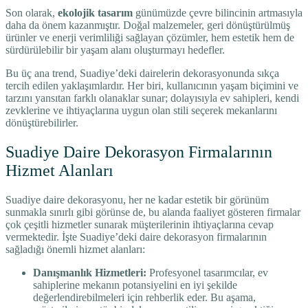
Son olarak,
ekolojik tasarım
günümüzde çevre bilincinin artmasıyla
daha da önem kazanmıştır. Doğal malzemeler, geri dönüştürülmüş
ürünler ve enerji verimliliği sağlayan çözümler, hem estetik hem de
sürdürülebilir bir yaşam alanı oluşturmayı hedefler.
Bu üç ana trend, Suadiye’deki dairelerin dekorasyonunda sıkça
tercih edilen yaklaşımlardır. Her biri, kullanıcının yaşam biçimini ve
tarzını yansıtan farklı olanaklar sunar; dolayısıyla ev sahipleri, kendi
zevklerine ve ihtiyaçlarına uygun olan stili seçerek mekanlarını
dönüştürebilirler.
Suadiye Daire Dekorasyon Firmalarının
Hizmet Alanları
Suadiye daire dekorasyonu, her ne kadar estetik bir görünüm
sunmakla sınırlı gibi görünse de, bu alanda faaliyet gösteren firmalar
çok çeşitli hizmetler sunarak müşterilerinin ihtiyaçlarına cevap
vermektedir. İşte Suadiye’deki daire dekorasyon firmalarının
sağladığı önemli hizmet alanları:
Danışmanlık Hizmetleri:
Profesyonel tasarımcılar, ev
sahiplerine mekanın potansiyelini en iyi şekilde
değerlendirebilmeleri için rehberlik eder. Bu aşama,