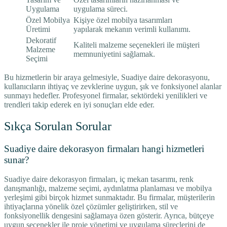
Uygulama
uygulama süreci.
Özel Mobilya
Kişiye özel mobilya tasarımları
Üretimi
yapılarak mekanın verimli kullanımı.
Dekoratif
Kaliteli malzeme seçenekleri ile müşteri
Malzeme
memnuniyetini sağlamak.
Seçimi
Bu hizmetlerin bir araya gelmesiyle, Suadiye daire dekorasyonu,
kullanıcıların ihtiyaç ve zevklerine uygun, şık ve fonksiyonel alanlar
sunmayı hedefler. Profesyonel firmalar, sektördeki yenilikleri ve
trendleri takip ederek en iyi sonuçları elde eder.
Sıkça Sorulan Sorular
Suadiye daire dekorasyon firmaları hangi hizmetleri
sunar?
Suadiye daire dekorasyon firmaları, iç mekan tasarımı, renk
danışmanlığı, malzeme seçimi, aydınlatma planlaması ve mobilya
yerleşimi gibi birçok hizmet sunmaktadır. Bu firmalar, müşterilerin
ihtiyaçlarına yönelik özel çözümler geliştirirken, stil ve
fonksiyonellik dengesini sağlamaya özen gösterir. Ayrıca, bütçeye
uygun seçenekler ile proje yönetimi ve uygulama süreçlerini de