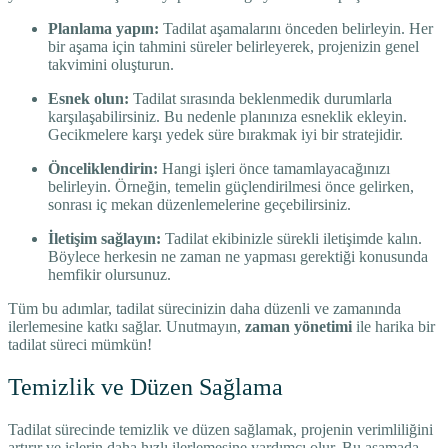
Planlama yapın:
Tadilat aşamalarını önceden belirleyin. Her
bir aşama için tahmini süreler belirleyerek, projenizin genel
takvimini oluşturun.
Esnek olun:
Tadilat sırasında beklenmedik durumlarla
karşılaşabilirsiniz. Bu nedenle planınıza esneklik ekleyin.
Gecikmelere karşı yedek süre bırakmak iyi bir stratejidir.
Önceliklendirin:
Hangi işleri önce tamamlayacağınızı
belirleyin. Örneğin, temelin güçlendirilmesi önce gelirken,
sonrası iç mekan düzenlemelerine geçebilirsiniz.
İletişim sağlayın:
Tadilat ekibinizle sürekli iletişimde kalın.
Böylece herkesin ne zaman ne yapması gerektiği konusunda
hemfikir olursunuz.
Tüm bu adımlar, tadilat sürecinizin daha düzenli ve zamanında
ilerlemesine katkı sağlar. Unutmayın,
zaman yönetimi
ile harika bir
tadilat süreci mümkün!
Temizlik ve Düzen Sağlama
Tadilat sürecinde temizlik ve düzen sağlamak, projenin verimliliğini
artırır ve işlerin daha hızlı ilerlemesine yardımcı olur. Bu aşamada