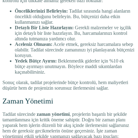
kontrolü için dikkate almanız gereken bazı noktalar:
Önceliklerinizi Belirleyin:
Tadilat sırasında hangi alanların
öncelikli olduğunu belirleyin. Bu, bütçenizi daha etkin
kullanmanızı sağlar.
Detaylı Bir Liste Hazırlayın:
Gerekli malzemeler ve işçilik
için detaylı bir liste hazırlayın. Bu, harcamalarınızı kontrol
altında tutmanıza yardımcı olur.
Aceleniz Olmasın:
Acele etmek, gereksiz harcamalara sebep
olabilir. Tadilat sürecinde zamanınızı iyi planlayarak bütçenizi
koruyun.
Yedek Bütçe Ayırın:
Beklenmedik giderler için %10 ek
bütçe ayırmayı unutmayın. Böylece maddi sıkıntılardan
kaçınabilirsiniz.
Sonuç olarak, tadilat projelerinde bütçe kontrolü, hem maliyetleri
düşürür hem de projenizin sorunsuz ilerlemesini sağlar.
Zaman Yönetimi
Tadilat sürecinde
zaman yönetimi
, projelerin başarılı bir şekilde
tamamlanması için kritik öneme sahiptir. Doğru bir zaman planı
yaparak hem işlerin düzenli bir akış içinde ilerlemesini sağlarsınız
hem de gereksiz gecikmelerin önüne geçersiniz. İşte zaman
yönetimini etkili şekilde yapmanızı sağlayacak bazı ipuçları: