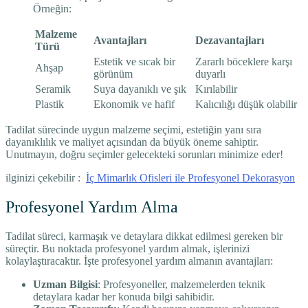
Örneğin:
Malzeme
Avantajları
Dezavantajları
Türü
Estetik ve sıcak bir
Zararlı böceklere karşı
Ahşap
görünüm
duyarlı
Seramik
Suya dayanıklı ve şık
Kırılabilir
Plastik
Ekonomik ve hafif
Kalıcılığı düşük olabilir
Tadilat sürecinde uygun malzeme seçimi, estetiğin yanı sıra
dayanıklılık ve maliyet açısından da büyük öneme sahiptir.
Unutmayın, doğru seçimler gelecekteki sorunları minimize eder!
ilginizi çekebilir :
İç Mimarlık Ofisleri ile Profesyonel Dekorasyon
Profesyonel Yardım Alma
Tadilat süreci, karmaşık ve detaylara dikkat edilmesi gereken bir
süreçtir. Bu noktada profesyonel yardım almak, işlerinizi
kolaylaştıracaktır. İşte profesyonel yardım almanın avantajları:
Uzman Bilgisi
: Profesyoneller, malzemelerden teknik
detaylara kadar her konuda bilgi sahibidir.