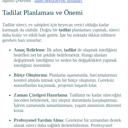
ilginizi çekebilir :
daire dekorasyon firmaları
Tadilat Planlaması ve Önemi
Tadilat süreci, ev sahipleri için heyecan verici olduğu kadar
karmaşık da olabilir. Doğru bir
tadilat
planlaması yapmak, süreci
daha kolay ve etkili hale getirir. İşte bu noktada dikkat edilmesi
gereken bazı unsurlar:
Amaç Belirleme
: İlk adım,
tadilat
ile ulaşmak istediğiniz
hedefleri net bir şekilde belirlemektir. Hangi alanları
değiştirmek istediğiniz ve neden bu değişiklikleri yapmak
istediğiniz önemlidir.
Bütçe Oluşturma
: Planlama aşamasında, harcamalarınızı
kontrol altında tutmak için bir bütçe oluşturun. Gereksiz
masraflardan kaçınmak, projenizi başarılı kılar.
Zaman Çizelgesi Hazırlama
: Tadilatın ne kadar süreceğini
önceden belirlemek, sizi sürpriz durumlarla karşılaştırmaz.
İşlerin zamanında tamamlanması, yaşam alanınızın düzenini
korur.
Profesyonel Yardım Alma
: Gerekirse bir uzmandan destek
alarak süreci daha sağlıklı ilerletebilirsiniz. Profesyonel