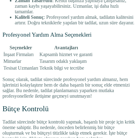
Zaman Tasarrufu
: Kendi başınıza yapmaya çalışırsanız,
zaman kaybı yaşayabilirsiniz. Uzmanlar, işi daha hızlı
tamamlar.
Kaliteli Sonuç
: Profesyonel yardım almak, tadilatın kalitesini
artırır. Doğru tekniklerle yapılan bir tadilat, uzun süre dayanır.
Profesyonel Yardım Alma Seçenekleri
Seçenekler
Avantajları
İnşaat Firmaları
Kapsamlı hizmet ve garanti
Mimarlar
Tasarım odaklı yaklaşım
Tesisat Uzmanları
Teknik bilgi ve tecrübe
Sonuç olarak, tadilat sürecinde profesyonel yardım almanız, hem
işlerinizi kolaylaştırır hem de daha başarılı bir sonuç elde etmenizi
sağlar. Bu nedenle, tadilat planlamanızı yaparken mutlaka
profesyonellerle iletişime geçmeyi unutmayın!
Bütçe Kontrolü
Tadilat sürecinde bütçe kontrolü yapmak, başarılı bir proje için kritik
öneme sahiptir. Bu nedenle, önceden belirlenmiş bir bütçe
oluşturmak ve bu bütçeyi titizlikle takip etmek gerekir. İşte bütçe