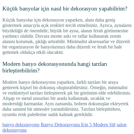
Küçük banyolar için nasıl bir dekorasyon yapabilirim?
Küçük banyolar için dekorasyon yaparken, alanı daha geniş
göstermek amacıyla açık renkleri tercih etmelisiniz. Ayrıca, aynaların
büyüklüğü de önemlidir; büyük bir ayna, alanın ferah görünmesine
yardımcı olabilir. Duvara monte askı ve raflar kullanarak zemin
alanını korumak, şıklığı artırabilir. Minimalist aksesuarlar ve düzenli
bir organizasyon ile banyolarınızı daha düzenli ve ferah bir hale
getirmek oldukça etkili olacaktır.
Modern banyo dekorasyonunda hangi tarzları
birleştirebilirim?
Modern banyo dekorasyonu yaparken, farklı tarzları bir araya
getirerek kişisel bir dokunuş oluşturabilirsiniz. Örneğin, minimalist
ve endüstriyel tarzları birleştirerek şık bir görünüm elde edebilirsiniz.
Ahşap ve metal unsurları bir arada kullanmak, sıcaklık ve
modernliği harmanlar. Aynı zamanda, bohem dokunuşlar ekleyerek
daha samimi bir atmosfer yaratabilirsiniz. Tarzları birleştirirken,
uyumlu renk paletlerine sadık kalmak gereklidir.
banyo dekorasyonu
Banyo Dekorasyonu İçin 5 Modern Stil
salon
dekorasyonu