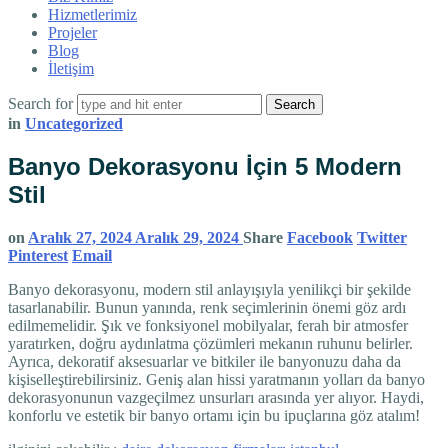
Hizmetlerimiz
Projeler
Blog
İletişim
Search for
in
Uncategorized
Banyo Dekorasyonu İçin 5 Modern
Stil
on
Aralık 27, 2024
Aralık 29, 2024
Share
Facebook
Twitter
Pinterest
Email
Banyo dekorasyonu, modern stil anlayışıyla yenilikçi bir şekilde
tasarlanabilir. Bunun yanında, renk seçimlerinin önemi göz ardı
edilmemelidir. Şık ve fonksiyonel mobilyalar, ferah bir atmosfer
yaratırken, doğru aydınlatma çözümleri mekanın ruhunu belirler.
Ayrıca, dekoratif aksesuarlar ve bitkiler ile banyonuzu daha da
kişiselleştirebilirsiniz. Geniş alan hissi yaratmanın yolları da banyo
dekorasyonunun vazgeçilmez unsurları arasında yer alıyor. Haydi,
konforlu ve estetik bir banyo ortamı için bu ipuçlarına göz atalım!