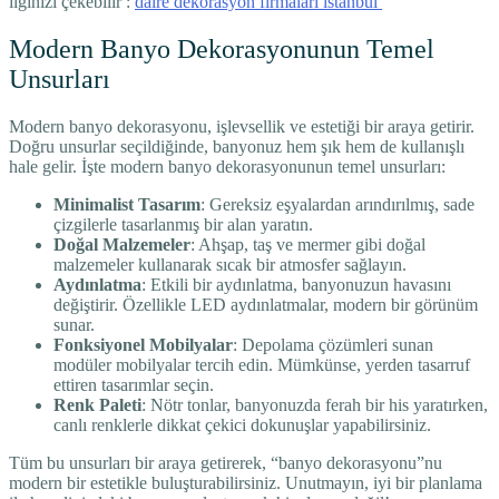
ilginizi çekebilir :
daire dekorasyon firmaları istanbul
Modern Banyo Dekorasyonunun Temel
Unsurları
Modern banyo dekorasyonu, işlevsellik ve estetiği bir araya getirir.
Doğru unsurlar seçildiğinde, banyonuz hem şık hem de kullanışlı
hale gelir. İşte modern banyo dekorasyonunun temel unsurları:
Minimalist Tasarım
: Gereksiz eşyalardan arındırılmış, sade
çizgilerle tasarlanmış bir alan yaratın.
Doğal Malzemeler
: Ahşap, taş ve mermer gibi doğal
malzemeler kullanarak sıcak bir atmosfer sağlayın.
Aydınlatma
: Etkili bir aydınlatma, banyonuzun havasını
değiştirir. Özellikle LED aydınlatmalar, modern bir görünüm
sunar.
Fonksiyonel Mobilyalar
: Depolama çözümleri sunan
modüler mobilyalar tercih edin. Mümkünse, yerden tasarruf
ettiren tasarımlar seçin.
Renk Paleti
: Nötr tonlar, banyonuzda ferah bir his yaratırken,
canlı renklerle dikkat çekici dokunuşlar yapabilirsiniz.
Tüm bu unsurları bir araya getirerek, “banyo dekorasyonu”nu
modern bir estetikle buluşturabilirsiniz. Unutmayın, iyi bir planlama