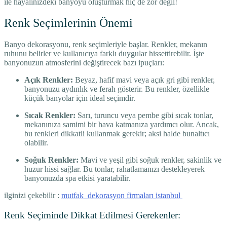
ile hayalinizdeki banyoyu oluşturmak hiç de zor değil!
Renk Seçimlerinin Önemi
Banyo dekorasyonu, renk seçimleriyle başlar. Renkler, mekanın
ruhunu belirler ve kullanıcıya farklı duygular hissettirebilir. İşte
banyonuzun atmosferini değiştirecek bazı ipuçları:
Açık Renkler:
Beyaz, hafif mavi veya açık gri gibi renkler,
banyonuzu aydınlık ve ferah gösterir. Bu renkler, özellikle
küçük banyolar için ideal seçimdir.
Sıcak Renkler:
Sarı, turuncu veya pembe gibi sıcak tonlar,
mekanınıza samimi bir hava katmanıza yardımcı olur. Ancak,
bu renkleri dikkatli kullanmak gerekir; aksi halde bunaltıcı
olabilir.
Soğuk Renkler:
Mavi ve yeşil gibi soğuk renkler, sakinlik ve
huzur hissi sağlar. Bu tonlar, rahatlamanızı destekleyerek
banyonuzda spa etkisi yaratabilir.
ilginizi çekebilir :
mutfak dekorasyon firmaları istanbul
Renk Seçiminde Dikkat Edilmesi Gerekenler: