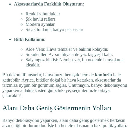
Aksesuarlarda Farklılık Oluşturun
:
Renkli sabunluklar
Şık havlu rafları
Modern aynalar
Sıcak tonlarda banyo paspasları
Bitki Kullanımı
:
Aloe Vera: Hava temizler ve bakımı kolaydır.
Sukulentler: Az su ihtiyacı ile yaz kış yeşil kalır.
Salyangoz bitkisi: Nemi sever, bu nedenle banyolarda
idealdir.
Bu dekoratif unsurlar, banyonuzu hem
şık
hem de
konforlu
hale
getirebilir. Ayrıca, bitkiler doğal bir hava katarken, aksesuarlar da
tarzınıza uygun bir görünüm sağlar. Unutmayın, banyo dekorasyonu
yaparken anlatmak istediğiniz hikaye, seçimlerinizle ortaya
çıkacaktır!
Alanı Daha Geniş Göstermenin Yolları
Banyo dekorasyonu yaparken, alanı daha geniş göstermek herkesin
arzu ettiği bir durumdur. İşte bu hedefe ulaşmanın bazı pratik yolları: